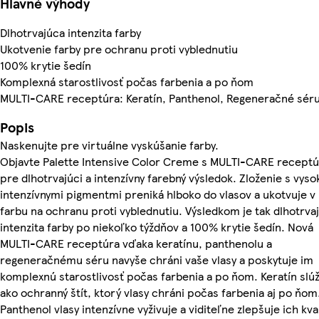
Hlavné výhody
Dlhotrvajúca intenzita farby
Ukotvenie farby pre ochranu proti vyblednutiu
100% krytie šedín
Komplexná starostlivosť počas farbenia a po ňom
MULTI-CARE receptúra: Keratín, Panthenol, Regeneračné sé
Popis
Naskenujte pre virtuálne vyskúšanie farby.
Objavte Palette Intensive Color Creme s MULTI-CARE recept
pre dlhotrvajúci a intenzívny farebný výsledok. Zloženie s vyso
intenzívnymi pigmentmi preniká hlboko do vlasov a ukotvuje v
farbu na ochranu proti vyblednutiu. Výsledkom je tak dlhotrva
intenzita farby po niekoľko týždňov a 100% krytie šedín. Nová
MULTI-CARE receptúra ​​vďaka keratínu, panthenolu a
regeneračnému séru navyše chráni vaše vlasy a poskytuje im
komplexnú starostlivosť počas farbenia a po ňom. Keratín slúž
ako ochranný štít, ktorý vlasy chráni počas farbenia aj po ňom
Panthenol vlasy intenzívne vyživuje a viditeľne zlepšuje ich kval