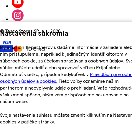
©
Tesco Stores SR, a.s. 2026
Nastavenia súkromia
My a našich 18 partnerov ukladáme informácie v zariadení aleb
nim pristupujeme, napríklad k jedinečným identifikátorom v
súboroch cookie, za účelom spracúvania osobných údajov. Sv
súhlas môžete udeliť alebo spravovať voľbou Prijať alebo
Odmietnuť všetko, prípadne kedykoľvek v
Pravidlách pre och
osobných údajov a cookies.
Tieto voľby oznámime našim
partnerom a neovplyvnia údaje o prehliadaní. Vaše rozhodnuti
však zmení spôsob, akým vám prispôsobíme nakupovanie na
našom webe.
Svoje nastavenia súhlasu môžete zmeniť kliknutím na Nastave
cookies v pätičke stránky.