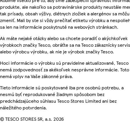
Robíme všetko pre to, aby sme zabezpečili správnosť informác
produkte, ale nakoľko sa potravinárske produkty neustále me
tak prísady, obsah výživy, diétnych zložiek a alergénov sa môžu
zmeniť. Mali by ste si vždy prečítať etiketu výrobku a nespolie
sa len na informácie poskytnuté na webových stránkach.
Ak máte nejaké otázky alebo sa chcete poradiť o akýchkoľvek
výrobkoch značky Tesco, obráťte sa na Tesco zákaznícky servis
alebo výrobcu výrobku, ak nie je výrobok značky Tesco.
Hoci informácie o výrobku sú pravidelne aktualizované, Tesco
nemá zodpovednosť za akékoľvek nesprávne informácie. Toto
nemá vplyv na Vaše zákonné práva.
Tieto informácie sú poskytované iba pre osobnú potrebu, a
nesmú byť reprodukované žiadnym spôsobom bez
predchádzajúceho súhlasu Tesco Stores Limited ani bez
náležitého potvrdenia.
© TESCO STORES SR, a.s. 2026