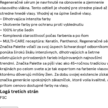
Regeneračné sérum je navrhnuté na obnovenie a zjemnenie
vlasového vlákna. Tento odtieň je vhodný pre stredne plavé až
stredne hnedé vlasy. Vhodný aj na úplne šedivé vlasy.
- Dlhotrvajúca intenzita farby
- Ukotvenie farby pre ochranu proti vyblednutiu
- 100% krytie šedín
- Komplexná starostlivosť počas farbenia a po ňom
- MULTI-CARE receptúra: Keratín, Panthenol, Regeneračné s
Značka Palette vďačí za svoj úspech Schwarzkopf odborníkom
ponúka širokú škálu intenzívnych, dlhotrvajúcich a šetrne
ošetrujúcich prirodzených farieb inšpirovaných najnovšími
trendmi. Značka Palette sa pýši viac ako 45-ročnou tradíciou 
krajinách po celom svete a je tak expertom na farbenie vlasov
ktorému dôverujú milióny žien. Za dobu svojej existencie získa
značka generácie spokojných zákazníčok, ktoré volia kvalitné, 
pritom cenovo dostupné farby na vlasy.
Logá tretích strán
FSC