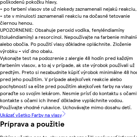
poškodenú pokožku hlavy,
- po farbení vlasov ste už niekedy zaznamenali nejakú reakciu,
- ste v minulosti zaznamenali reakciu na dočasné tetovanie
čiernou henou.
UPOZORNENIE: Obsahuje peroxid vodíka, fenyléndiamíny
(toluéndiamíny) a resorcinol. Nepoužívajte na farbenie mihalní
alebo obočia. Po použití vlasy dôkladne opláchnite. Zloženie
výrobku - viď dno obalu.
Vykonajte test na podozrenie z alergie 48 hodín pred každým
farbením vlasov, a to aj v prípade, ak ste výrobok používali už
predtým. Preto si nezabudnite kúpiť výrobok minimálne 48 ho
pred jeho použitím. V prípade akejkoľvek reakcie alebo
pochybností sa ešte pred použitím akejkoľvek farby na vlasy
poraďte so svojím lekárom. Nesmie prísť do kontaktu s očami.
kontakte s očami ich ihneď dôkladne vypláchnite vodou.
Používajte vhodné rukavice. Uchovávajte mimo dosahu detí.
Ukázať všetko Farby na vlasy
Príprava a použitie