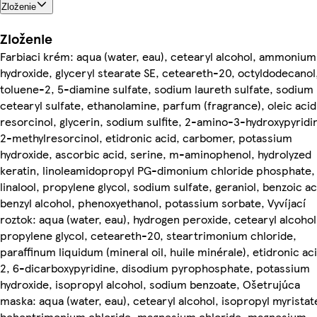
Zloženie
Zloženie
Farbiaci krém: aqua (water, eau), cetearyl alcohol, ammonium
hydroxide, glyceryl stearate SE, ceteareth-20, octyldodecanol
toluene-2, 5-diamine sulfate, sodium laureth sulfate, sodium
cetearyl sulfate, ethanolamine, parfum (fragrance), oleic acid
resorcinol, glycerin, sodium sulfite, 2-amino-3-hydroxypyridi
2-methylresorcinol, etidronic acid, carbomer, potassium
hydroxide, ascorbic acid, serine, m-aminophenol, hydrolyzed
keratin, linoleamidopropyl PG-dimonium chloride phosphate,
linalool, propylene glycol, sodium sulfate, geraniol, benzoic ac
benzyl alcohol, phenoxyethanol, potassium sorbate, Vyvíjací
roztok: aqua (water, eau), hydrogen peroxide, cetearyl alcohol
propylene glycol, ceteareth-20, steartrimonium chloride,
paraffinum liquidum (mineral oil, huile minérale), etidronic aci
2, 6-dicarboxypyridine, disodium pyrophosphate, potassium
hydroxide, isopropyl alcohol, sodium benzoate, Ošetrujúca
maska: aqua (water, eau), cetearyl alcohol, isopropyl myristat
behentrimonium chloride, magnesium chloride, magnesium