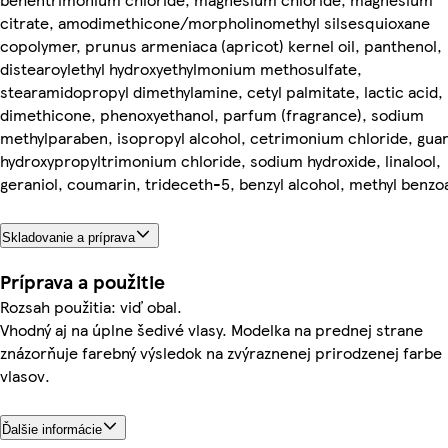
citrate, amodimethicone/morpholinomethyl silsesquioxane
copolymer, prunus armeniaca (apricot) kernel oil, panthenol,
distearoylethyl hydroxyethylmonium methosulfate,
stearamidopropyl dimethylamine, cetyl palmitate, lactic acid,
dimethicone, phenoxyethanol, parfum (fragrance), sodium
methylparaben, isopropyl alcohol, cetrimonium chloride, gua
hydroxypropyltrimonium chloride, sodium hydroxide, linalool,
geraniol, coumarin, trideceth-5, benzyl alcohol, methyl benzo
Skladovanie a príprava
Príprava a použitie
Rozsah použitia: viď obal.
Vhodný aj na úplne šedivé vlasy. Modelka na prednej strane
znázorňuje farebný výsledok na zvýraznenej prirodzenej farbe
vlasov.
Ďalšie informácie