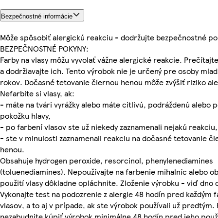
Bezpečnostné informácie
Môže spôsobiť alergickú reakciu - dodržujte bezpečnostné po
BEZPEČNOSTNÉ POKYNY:
Farby na vlasy môžu vyvolať vážne alergické reakcie. Prečítajte
a dodržiavajte ich. Tento výrobok nie je určený pre osoby mlad
rokov. Dočasné tetovanie čiernou henou môže zvýšiť riziko ale
Nefarbite si vlasy, ak:
- máte na tvári vyrážky alebo máte citlivú, podráždenú alebo
pokožku hlavy,
- po farbení vlasov ste už niekedy zaznamenali nejakú reakciu,
- ste v minulosti zaznamenali reakciu na dočasné tetovanie č
henou.
Obsahuje hydrogen peroxide, resorcinol, phenylenediamines
(toluenediamines). Nepoužívajte na farbenie mihalníc alebo ob
použití vlasy dôkladne opláchnite. Zloženie výrobku - viď dno 
Vykonajte test na podozrenie z alergie 48 hodín pred každým 
vlasov, a to aj v prípade, ak ste výrobok používali už predtým. 
nezabudnite kúpiť výrobok minimálne 48 hodín pred jeho použ