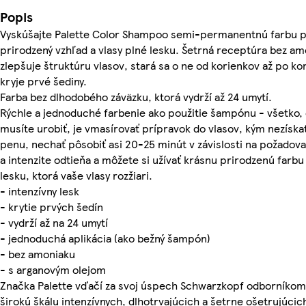
Popis
Vyskúšajte Palette Color Shampoo semi-permanentnú farbu 
prirodzený vzhľad a vlasy plné lesku. Šetrná receptúra bez a
zlepšuje štruktúru vlasov, stará sa o ne od korienkov až po ko
kryje prvé šediny.
Farba bez dlhodobého záväzku, ktorá vydrží až 24 umytí.
Rýchle a jednoduché farbenie ako použitie šampónu - všetko,
musíte urobiť, je vmasírovať prípravok do vlasov, kým nezíska
penu, nechať pôsobiť asi 20-25 minút v závislosti na požadova
a intenzite odtieňa a môžete si užívať krásnu prirodzenú farbu
lesku, ktorá vaše vlasy rozžiari.
- intenzívny lesk
- krytie prvých šedín
- vydrží až na 24 umytí
- jednoduchá aplikácia (ako bežný šampón)
- bez amoniaku
- s arganovým olejom
Značka Palette vďačí za svoj úspech Schwarzkopf odborníkom
širokú škálu intenzívnych, dlhotrvajúcich a šetrne ošetrujúcic