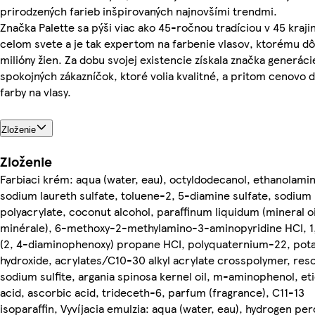
prirodzených farieb inšpirovaných najnovšími trendmi.
Značka Palette sa pýši viac ako 45-ročnou tradíciou v 45 kraj
celom svete a je tak expertom na farbenie vlasov, ktorému d
milióny žien. Za dobu svojej existencie získala značka generáci
spokojných zákazníčok, ktoré volia kvalitné, a pritom cenovo
farby na vlasy.
Zloženie
Zloženie
Farbiaci krém: aqua (water, eau), octyldodecanol, ethanolami
sodium laureth sulfate, toluene-2, 5-diamine sulfate, sodium
polyacrylate, coconut alcohol, paraffinum liquidum (mineral oi
minérale), 6-methoxy-2-methylamino-3-aminopyridine HCI, 1,
(2, 4-diaminophenoxy) propane HCI, polyquaternium-22, pot
hydroxide, acrylates/C10-30 alkyl acrylate crosspolymer, reso
sodium sulfite, argania spinosa kernel oil, m-aminophenol, et
acid, ascorbic acid, trideceth-6, parfum (fragrance), C11-13
isoparaffin, Vyvíjacia emulzia: aqua (water, eau), hydrogen per