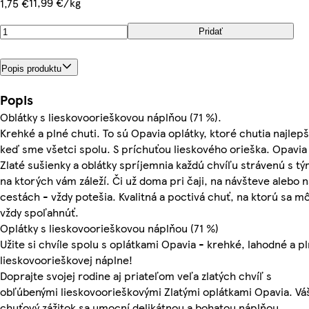
11,99 €/kg
1,75 €
Pridať
Popis produktu
Popis
Oblátky s lieskovoorieškovou náplňou (71 %).
Krehké a plné chuti. To sú Opavia oplátky, ktoré chutia najlepš
keď sme všetci spolu. S príchuťou lieskového orieška. Opavia
Zlaté sušienky a oblátky spríjemnia každú chvíľu strávenú s tý
na ktorých vám záleží. Či už doma pri čaji, na návšteve alebo n
cestách - vždy potešia. Kvalitná a poctivá chuť, na ktorú sa m
vždy spoľahnúť.
Oplátky s lieskovoorieškovou náplňou (71 %)
Užite si chvíle spolu s oplátkami Opavia - krehké, lahodné a p
lieskovoorieškovej náplne!
Doprajte svojej rodine aj priateľom veľa zlatých chvíľ s
obľúbenými lieskovoorieškovými Zlatými oplátkami Opavia. Vá
chuťový zážitok sa umocní delikátnou a bohatou náplňou.