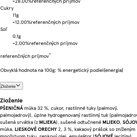
-
28.00%
referenčných príjmov
Cukry
11g
-
12.00%
referenčných príjmov
Soľ
0.1g
-
2.00%
referenčných príjmov
*
referenčných príjmov
Obvyklá hodnota na 100g: % energetický podiel{energia}
Zloženie
Zloženie
PŠENIČNÁ
múka 32 %, cukor, rastlinné tuky (palmový,
palmojadrový), úplne hydrogenovaný rastlinný tuk (palmojadrov
sušená srvátka (z
MLIEKA
), sušené odtučnené
MLIEKO
,
SÓJO
múka,
LIESKOVÉ ORECHY
2, 3 %, kakaový prášok so zníženým
množstvom tuku, repkový olej, emulgátor (
SÓJOVÉ
lecitíny),