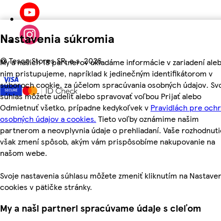
Nastavenia súkromia
©
Tesco Stores SR, a.s. 2026
My a našich 18 partnerov ukladáme informácie v zariadení aleb
nim pristupujeme, napríklad k jedinečným identifikátorom v
súboroch cookie, za účelom spracúvania osobných údajov. Sv
súhlas môžete udeliť alebo spravovať voľbou Prijať alebo
Odmietnuť všetko, prípadne kedykoľvek v
Pravidlách pre och
osobných údajov a cookies.
Tieto voľby oznámime našim
partnerom a neovplyvnia údaje o prehliadaní. Vaše rozhodnuti
však zmení spôsob, akým vám prispôsobíme nakupovanie na
našom webe.
Svoje nastavenia súhlasu môžete zmeniť kliknutím na Nastave
cookies v pätičke stránky.
My a naši partneri spracúvame údaje s cieľom