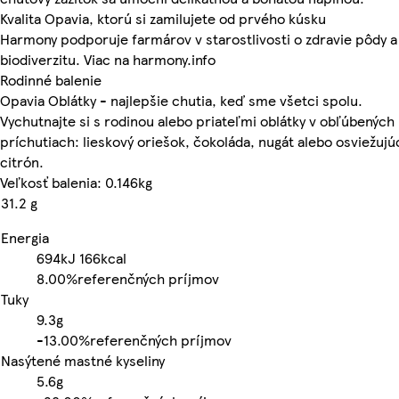
Kvalita Opavia, ktorú si zamilujete od prvého kúsku
Harmony podporuje farmárov v starostlivosti o zdravie pôdy a
biodiverzitu. Viac na harmony.info
Rodinné balenie
Opavia Oblátky - najlepšie chutia, keď sme všetci spolu.
Vychutnajte si s rodinou alebo priateľmi oblátky v obľúbených
príchutiach: lieskový oriešok, čokoláda, nugát alebo osviežujú
citrón.
Veľkosť balenia: 0.146kg
31.2 g
Energia
694kJ
166kcal
8.00%
referenčných príjmov
Tuky
9.3g
-
13.00%
referenčných príjmov
Nasýtené mastné kyseliny
5.6g