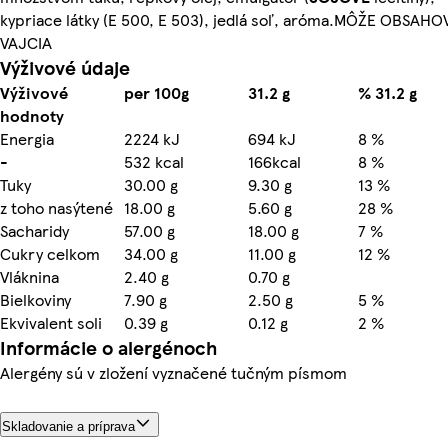
kypriace látky (E 500, E 503), jedlá soľ, aróma.MÔŽE OBSAHO
VAJCIA
Výživové údaje
Výživové
per 100g
31.2 g
% 31.2 g
hodnoty
Energia
2224 kJ
694 kJ
8 %
-
532 kcal
166kcal
8 %
Tuky
30.00 g
9.30 g
13 %
z toho nasýtené
18.00 g
5.60 g
28 %
Sacharidy
57.00 g
18.00 g
7 %
Cukry celkom
34.00 g
11.00 g
12 %
Vláknina
2.40 g
0.70 g
Bielkoviny
7.90 g
2.50 g
5 %
Ekvivalent soli
0.39 g
0.12 g
2 %
Informácie o alergénoch
Alergény sú v zložení vyznačené tučným písmom
Skladovanie a príprava