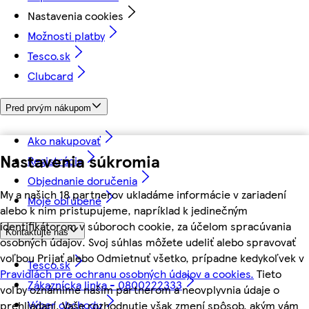
Nastavenia cookies
Možnosti platby
Tesco.sk
Clubcard
Pred prvým nákupom
Ako nakupovať
Nastavenia súkromia
Registrácia
Objednanie doručenia
My a našich 18 partnerov ukladáme informácie v zariadení
Moje obľúbené
alebo k nim pristupujeme, napríklad k jedinečným
identifikátorom v súboroch cookie, za účelom spracúvania
Kontaktujte nás
osobných údajov. Svoj súhlas môžete udeliť alebo spravovať
voľbou Prijať alebo Odmietnuť všetko, prípadne kedykoľvek v
Tesco.sk
Pravidlách pre ochranu osobných údajov a cookies.
Tieto
Zákaznícka linka - 0800222333
voľby oznámime našim partnerom a neovplyvnia údaje o
Výber obchodu
prehliadaní. Vaše rozhodnutie však zmení spôsob, akým vám