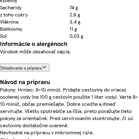
kyseliny
Sacharidy
74 g
z toho cukry
2,6 g
Vláknina
3,4 g
Bielkoviny
11 g
Soľ
0,03 g
Informácie o alergénoch
Výrobok môže obsahovať vajcia.
Skladovanie a príprava
Návod na prípravu
Pokyny: Hrniec: 8-10 minút: Pridajte cestoviny do vriacej
osolenej vody (na 100 g cestovín použite 1 liter vody). Varte 8-
10 minút, občas premiešajte. Dobre sceďte a ihneď
servírujte. Všetky spotrebiče sa líšia, preto považujte tieto
pokyny za orientačné. Pred servírovaním skontrolujte, či sú
cestoviny dostatočne uvarené.
Nevhodné na prípravu v mikrovlnnej rúre.