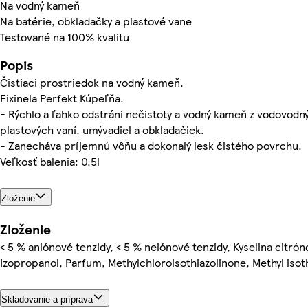
Na vodný kameň
Na batérie, obkladačky a plastové vane
Testované na 100% kvalitu
Popis
Čistiaci prostriedok na vodný kameň.
Fixinela Perfekt Kúpeľňa.
- Rýchlo a ľahko odstráni nečistoty a vodný kameň z vodovodný
plastových vaní, umývadiel a obkladačiek.
- Zanecháva príjemnú vôňu a dokonalý lesk čistého povrchu.
Veľkosť balenia: 0.5l
Zloženie
Zloženie
< 5 % aniónové tenzidy, < 5 % neiónové tenzidy, Kyselina citrón
Izopropanol, Parfum, Methylchloroisothiazolinone, Methyl isot
Skladovanie a príprava