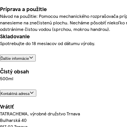
Príprava a použitie
Návod na použitie: Pomocou mechanického rozprašovača prí
nanesieme na znečistenú plochu. Necháme pôsobiť niekoľko 
odstránime čistou vodou (sprchou, mokrou handrou).
Skladovanie
Spotrebujte do 18 mesiacov od dátumu výroby.
Ďalšie informácie
Čistý obsah
500ml
Kontaktná adresa
Vrátiť
TATRACHEMA, výrobné družstvo Trnava
Bulharská 40
917 02 Trnava