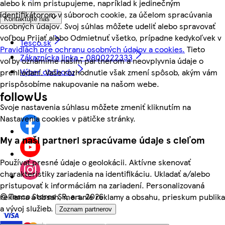
alebo k nim pristupujeme, napríklad k jedinečným
identifikátorom v súboroch cookie, za účelom spracúvania
Kontaktujte nás
osobných údajov. Svoj súhlas môžete udeliť alebo spravovať
voľbou Prijať alebo Odmietnuť všetko, prípadne kedykoľvek v
Tesco.sk
Pravidlách pre ochranu osobných údajov a cookies.
Tieto
Zákaznícka linka - 0800222333
voľby oznámime našim partnerom a neovplyvnia údaje o
Výber obchodu
prehliadaní. Vaše rozhodnutie však zmení spôsob, akým vám
prispôsobíme nakupovanie na našom webe.
followUs
Svoje nastavenia súhlasu môžete zmeniť kliknutím na
Nastavenia cookies v pätičke stránky.
My a naši partneri spracúvame údaje s cieľom
Používať presné údaje o geolokácii. Aktívne skenovať
charakteristiky zariadenia na identifikáciu. Ukladať a/alebo
pristupovať k informáciám na zariadení. Personalizovaná
©
Tesco Stores SR, a.s. 2026
reklama a obsah, meranie reklamy a obsahu, prieskum publika
a vývoj služieb.
Zoznam partnerov