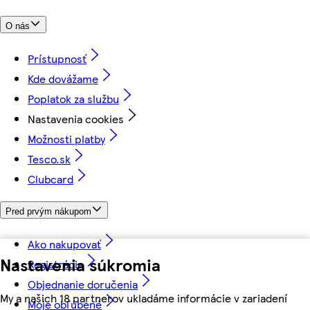
O nás
Prístupnosť
Kde dovážame
Poplatok za službu
Nastavenia cookies
Možnosti platby
Tesco.sk
Clubcard
Pred prvým nákupom
Ako nakupovať
Nastavenia súkromia
Registrácia
Objednanie doručenia
My a našich 18 partnerov ukladáme informácie v zariadení
Moje obľúbené