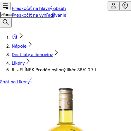
Preskočiť na hlavný obsah
Preskočiť na vyhľadávanie
Nápoje
Destiláty a liehoviny
Likéry
R. JELÍNEK Praděd bylinný likér 38% 0,7 l
Späť na Likéry