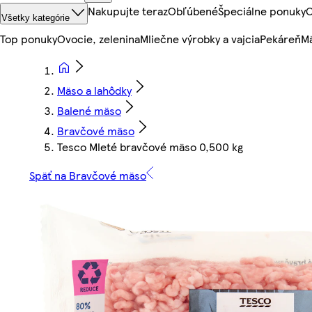
Nakupujte teraz
Obľúbené
Špeciálne ponuky
O
Všetky kategórie
Top ponuky
Ovocie, zelenina
Mliečne výrobky a vajcia
Pekáreň
Mä
Mäso a lahôdky
Balené mäso
Bravčové mäso
Tesco Mleté bravčové mäso 0,500 kg
Späť na Bravčové mäso