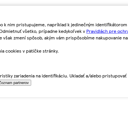
bo k nim pristupujeme, napríklad k jedinečným identifikátoro
o Odmietnuť všetko, prípadne kedykoľvek v
Pravidlách pre ochr
tie však zmení spôsob, akým vám prispôsobíme nakupovanie n
ia cookies v pätičke stránky.
istiky zariadenia na identifikáciu. Ukladať a/alebo pristupova
Zoznam partnerov