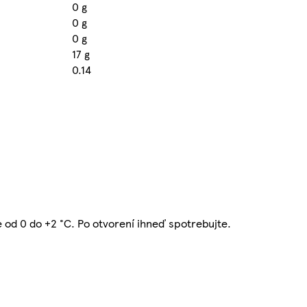
0 g
0 g
0 g
17 g
0.14
te od 0 do +2 °C. Po otvorení ihneď spotrebujte.