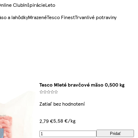
nline Club
Inšpirácie
Leto
so a lahôdky
Mrazené
Tesco Finest
Trvanlivé potraviny
Tesco Mleté bravčové mäso 0,500 kg
Zatiaľ bez hodnotení
5,58 €/kg
2,79 €
Pridať