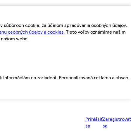
m v súboroch cookie, za účelom spracúvania osobných údajov.
anu osobných údajov a cookies.
Tieto voľby oznámime našim
a našom webe.
ť k informáciám na zariadení. Personalizovaná reklama a obsah,
Prihlásiť
Zaregistrovať
sa
sa