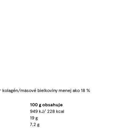
r kolagén/mäsové bielkoviny menej ako 18 %
100 g obsahuje
949 kJ/ 228 kcal
19 g
7,2 g