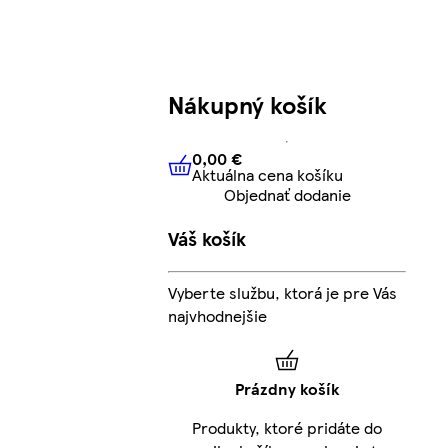
Nákupný košík
0,00 €
Aktuálna cena košíku
0,00 €
Aktuálna cena košíku
Objednať dodanie
Váš košík
Vyberte službu, ktorá je pre Vás
najvhodnejšie
Prázdny košík
Produkty, ktoré pridáte do