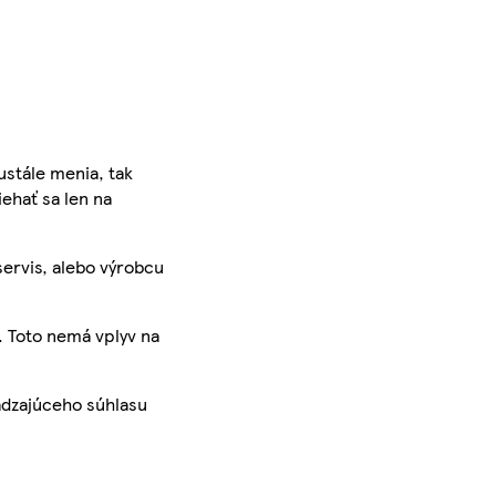
ustále menia, tak
iehať sa len na
servis, alebo výrobcu
. Toto nemá vplyv na
ádzajúceho súhlasu