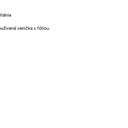
itánia
žívaná vanička s fóliou.