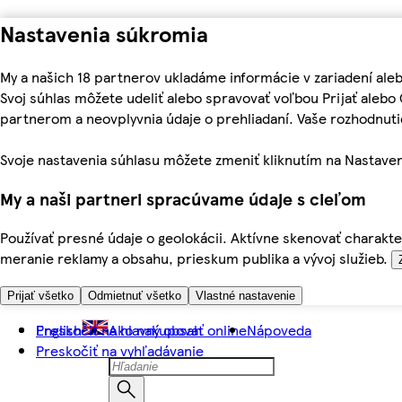
Nastavenia súkromia
My a našich 18 partnerov ukladáme informácie v zariadení ale
Svoj súhlas môžete udeliť alebo spravovať voľbou Prijať aleb
partnerom a neovplyvnia údaje o prehliadaní. Vaše rozhodnu
Svoje nastavenia súhlasu môžete zmeniť kliknutím na Nastaven
My a naši partneri spracúvame údaje s cieľom
Používať presné údaje o geolokácii. Aktívne skenovať charakter
meranie reklamy a obsahu, prieskum publika a vývoj služieb.
Prijať všetko
Odmietnuť všetko
Vlastné nastavenie
Preskočiť na hlavný obsah
English
Ako nakupovať online
Nápoveda
Preskočiť na vyhľadávanie