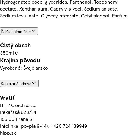
Hydrogenated coco-glycerides, Panthenol, Tocopheryl
acetate, Xanthan gum, Caprylyl glycol, Sodium anisate,
Sodium levulinate, Glyceryl stearate, Cetyl alcohol, Parfum
Ďalšie informácie
Čistý obsah
350ml ℮
Krajina pôvodu
Vyrobené: Švajčiarsko
Kontaktná adresa
Vrátiť
HiPP Czech s.r.o.
Pekařská 628/14
155 00 Praha 5
Infolinka (po-pia 9-14), +420 724 139949
hipp.sk