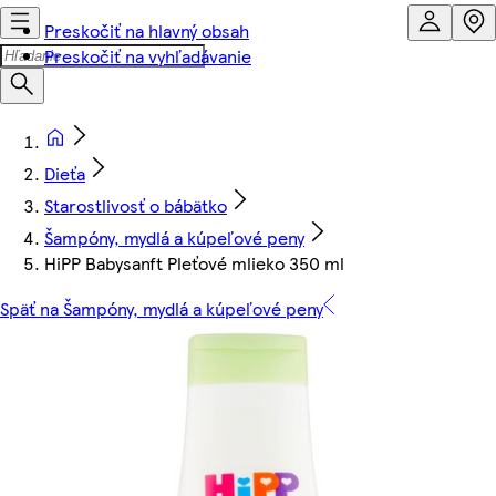
Preskočiť na hlavný obsah
Preskočiť na vyhľadávanie
Dieťa
Starostlivosť o bábätko
Šampóny, mydlá a kúpeľové peny
HiPP Babysanft Pleťové mlieko 350 ml
Späť na Šampóny, mydlá a kúpeľové peny