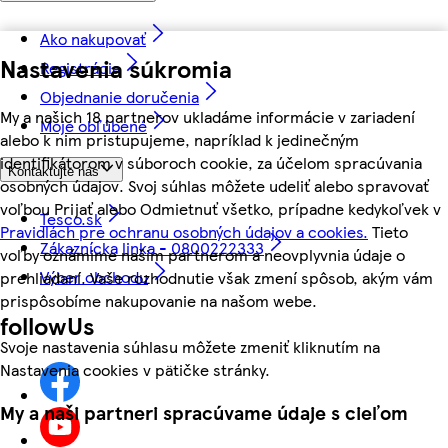
Ako nakupovať
Nastavenia súkromia
Registrácia
Objednanie doručenia
My a našich 18 partnerov ukladáme informácie v zariadení
Moje obľúbené
alebo k nim pristupujeme, napríklad k jedinečným
identifikátorom v súboroch cookie, za účelom spracúvania
Kontaktujte nás
osobných údajov. Svoj súhlas môžete udeliť alebo spravovať
voľbou Prijať alebo Odmietnuť všetko, prípadne kedykoľvek v
Tesco.sk
Pravidlách pre ochranu osobných údajov a cookies.
Tieto
Zákaznícka linka - 0800222333
voľby oznámime našim partnerom a neovplyvnia údaje o
Výber obchodu
prehliadaní. Vaše rozhodnutie však zmení spôsob, akým vám
prispôsobíme nakupovanie na našom webe.
followUs
Svoje nastavenia súhlasu môžete zmeniť kliknutím na
Nastavenia cookies v pätičke stránky.
My a naši partneri spracúvame údaje s cieľom