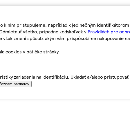
bo k nim pristupujeme, napríklad k jedinečným identifikátoro
o Odmietnuť všetko, prípadne kedykoľvek v
Pravidlách pre ochr
tie však zmení spôsob, akým vám prispôsobíme nakupovanie n
ia cookies v pätičke stránky.
istiky zariadenia na identifikáciu. Ukladať a/alebo pristupova
Zoznam partnerov