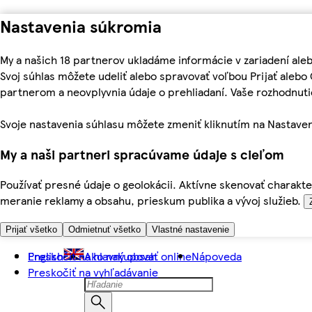
Nastavenia súkromia
My a našich 18 partnerov ukladáme informácie v zariadení ale
Svoj súhlas môžete udeliť alebo spravovať voľbou Prijať aleb
partnerom a neovplyvnia údaje o prehliadaní. Vaše rozhodnu
Svoje nastavenia súhlasu môžete zmeniť kliknutím na Nastaven
My a naši partneri spracúvame údaje s cieľom
Používať presné údaje o geolokácii. Aktívne skenovať charakter
meranie reklamy a obsahu, prieskum publika a vývoj služieb.
Prijať všetko
Odmietnuť všetko
Vlastné nastavenie
Preskočiť na hlavný obsah
English
Ako nakupovať online
Nápoveda
Preskočiť na vyhľadávanie