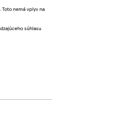
. Toto nemá vplyv na
ádzajúceho súhlasu