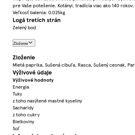
pre Vaše potešenie. Kotányi, tradícia viac ako 140 rokov.
Veľkosť balenia: 0.025kg
Logá tretích strán
Zelený bod
Zloženie
Zloženie
Mletá paprika, Sušená cibuľa, Rasca, Sušený cesnak, Par
Výživové údaje
Výživové hodnoty
Energia
Tuky
z toho nasýtené mastné kyseliny
Sacharidy
z toho cukry
Bielkoviny
Soľ