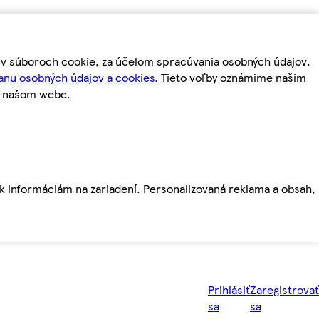
m v súboroch cookie, za účelom spracúvania osobných údajov.
anu osobných údajov a cookies.
Tieto voľby oznámime našim
a našom webe.
ť k informáciám na zariadení. Personalizovaná reklama a obsah,
Prihlásiť
Zaregistrovať
sa
sa