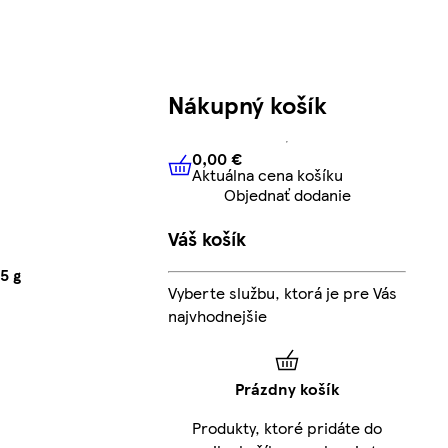
Nákupný košík
0,00 €
Aktuálna cena košíku
0,00 €
Aktuálna cena košíku
Objednať dodanie
Váš košík
5 g
Vyberte službu, ktorá je pre Vás
najvhodnejšie
Prázdny košík
Produkty, ktoré pridáte do