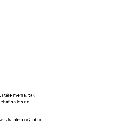
ustále menia, tak
iehať sa len na
servis, alebo výrobcu