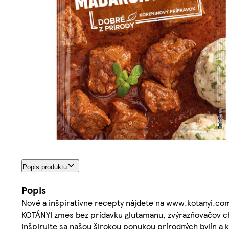
Popis produktu
Popis
Nové a inšpiratívne recepty nájdete na www.kotanyi.co
KOTÁNYI zmes bez prídavku glutamanu, zvýrazňovačov chu
Inšpirujte sa našou širokou ponukou prírodných bylín a ko