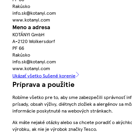
Rakúsko
info.sk@kotanyi.com
www.kotanyi.com
Meno a adresa
KOTÁNYI GmbH
A-2120 Wolkersdorf
PF 66
Rakúsko
info.sk@kotanyi.com
www.kotanyi.com
Ukázať všetko Sušené korenie
Príprava a použitie
Robíme všetko pre to, aby sme zabezpečili správnosť inf
prísady, obsah výživy, diétnych zložiek a alergénov sa mô
informácie poskytnuté na webových stránkach.
Ak máte nejaké otázky alebo sa chcete poradiť o akýchko
výrobku, ak nie je výrobok značky Tesco.