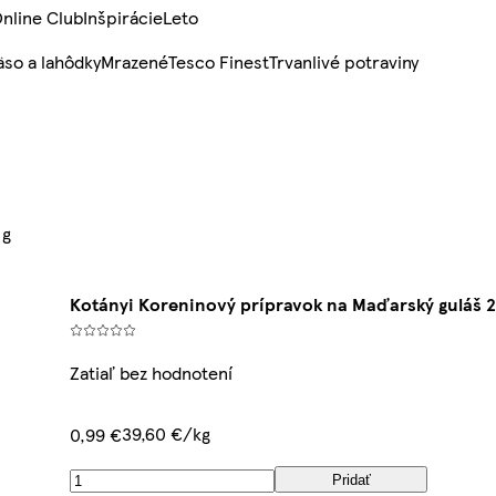
nline Club
Inšpirácie
Leto
so a lahôdky
Mrazené
Tesco Finest
Trvanlivé potraviny
 g
Kotányi Koreninový prípravok na Maďarský guláš 2
Zatiaľ bez hodnotení
39,60 €/kg
0,99 €
Pridať