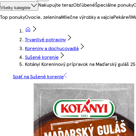
Nakupujte teraz
Obľúbené
Špeciálne ponuky
O
Všetky kategórie
Top ponuky
Ovocie, zelenina
Mliečne výrobky a vajcia
Pekáreň
Mä
Trvanlivé potraviny
Koreniny a dochucovadlá
Sušené korenie
Kotányi Koreninový prípravok na Maďarský guláš 25
Späť na Sušené korenie