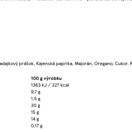
adajkový prášok, Kajenská paprika, Majorán, Oregano, Cukor, 
100 g výrobku
1363 kJ / 327 kcal
9,7 g
1,5 g
30 g
15 g
14 g
0,17 g