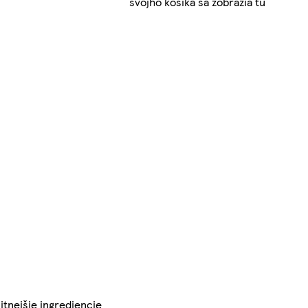
svojho košíka sa zobrazia tu
itnejšie ingrediencie