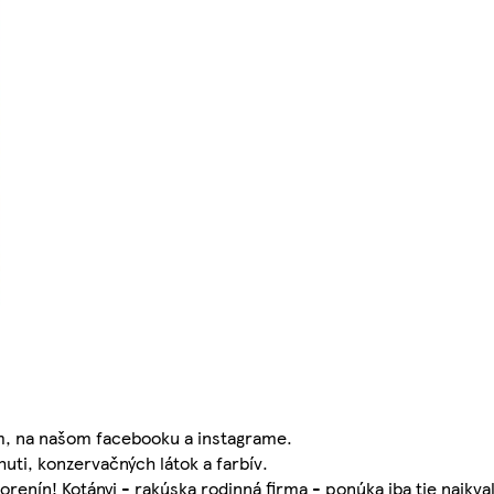
m, na našom facebooku a instagrame.
ti, konzervačných látok a farbív.
renín! Kotányi - rakúska rodinná firma - ponúka iba tie najkval