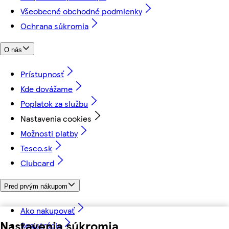
Všeobecné obchodné podmienky
Ochrana súkromia
O nás
Prístupnosť
Kde dovážame
Poplatok za službu
Nastavenia cookies
Možnosti platby
Tesco.sk
Clubcard
Pred prvým nákupom
Ako nakupovať
Nastavenia súkromia
Registrácia