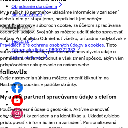
Objednanie doručenia
My a našich 18 partnerov ukladáme informácie v zariadení
Moje obľúbené
alebo k nim pristupujeme, napríklad k jedinečným
identifikátorom v súboroch cookie, za účelom spracúvania
Kontaktujte nás
osobných údajov. Svoj súhlas môžete udeliť alebo spravovať
voľbou Prijať alebo Odmietnuť všetko, prípadne kedykoľvek v
Tesco.sk
Pravidlách pre ochranu osobných údajov a cookies.
Tieto
Zákaznícka linka - 0800222333
voľby oznámime našim partnerom a neovplyvnia údaje o
Výber obchodu
prehliadaní. Vaše rozhodnutie však zmení spôsob, akým vám
prispôsobíme nakupovanie na našom webe.
followUs
Svoje nastavenia súhlasu môžete zmeniť kliknutím na
Nastavenia cookies v pätičke stránky.
My a naši partneri spracúvame údaje s cieľom
Používať presné údaje o geolokácii. Aktívne skenovať
charakteristiky zariadenia na identifikáciu. Ukladať a/alebo
pristupovať k informáciám na zariadení. Personalizovaná