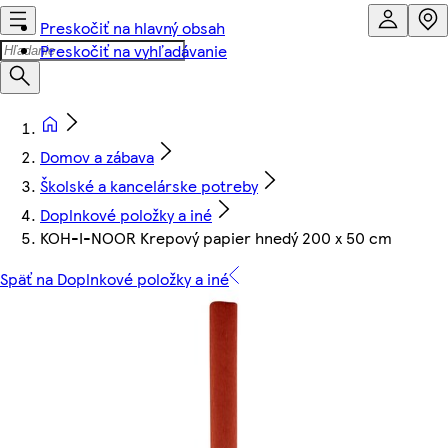
Preskočiť na hlavný obsah
Preskočiť na vyhľadávanie
Domov a zábava
Školské a kancelárske potreby
Doplnkové položky a iné
KOH-I-NOOR Krepový papier hnedý 200 x 50 cm
Späť na Doplnkové položky a iné