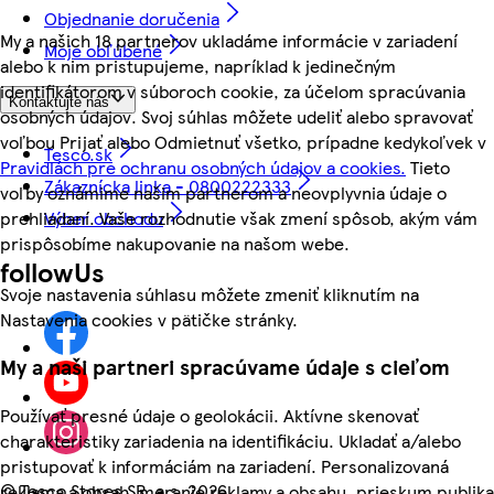
Objednanie doručenia
My a našich 18 partnerov ukladáme informácie v zariadení
Moje obľúbené
alebo k nim pristupujeme, napríklad k jedinečným
identifikátorom v súboroch cookie, za účelom spracúvania
Kontaktujte nás
osobných údajov. Svoj súhlas môžete udeliť alebo spravovať
voľbou Prijať alebo Odmietnuť všetko, prípadne kedykoľvek v
Tesco.sk
Pravidlách pre ochranu osobných údajov a cookies.
Tieto
Zákaznícka linka - 0800222333
voľby oznámime našim partnerom a neovplyvnia údaje o
prehliadaní. Vaše rozhodnutie však zmení spôsob, akým vám
Výber obchodu
prispôsobíme nakupovanie na našom webe.
followUs
Svoje nastavenia súhlasu môžete zmeniť kliknutím na
Nastavenia cookies v pätičke stránky.
My a naši partneri spracúvame údaje s cieľom
Používať presné údaje o geolokácii. Aktívne skenovať
charakteristiky zariadenia na identifikáciu. Ukladať a/alebo
pristupovať k informáciám na zariadení. Personalizovaná
©
Tesco Stores SR, a.s. 2026
reklama a obsah, meranie reklamy a obsahu, prieskum publika