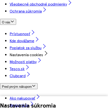
Všeobecné obchodné podmienky
Ochrana súkromia
O nás
Prístupnosť
Kde dovážame
Poplatok za službu
Nastavenia cookies
Možnosti platby
Tesco.sk
Clubcard
Pred prvým nákupom
Ako nakupovať
Nastavenia súkromia
Registrácia