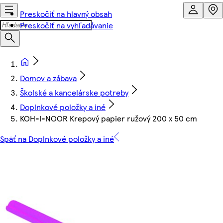
Preskočiť na hlavný obsah
Preskočiť na vyhľadávanie
Domov a zábava
Školské a kancelárske potreby
Doplnkové položky a iné
KOH-I-NOOR Krepový papier ružový 200 x 50 cm
Späť na Doplnkové položky a iné