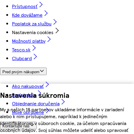
Prístupnosť
Kde dovážame
Poplatok za službu
Nastavenia cookies
Možnosti platby
Tesco.sk
Clubcard
Pred prvým nákupom
Ako nakupovať
Nastavenia súkromia
Registrácia
Objednanie doručenia
My a našich 18 partnerov ukladáme informácie v zariadení
Moje obľúbené
alebo k nim pristupujeme, napríklad k jedinečným
identifikátorom v súboroch cookie, za účelom spracúvania
Kontaktujte nás
osobných údajov. Svoj súhlas môžete udeliť alebo spravovať