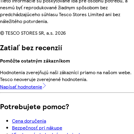
Tieto informácie sú poskytované iba pre osobnú potrebu, a
nesmú byť reprodukované žiadnym spôsobom bez
predchádzajúceho súhlasu Tesco Stores Limited ani bez
náležitého potvrdenia.
© TESCO STORES SR, a.s. 2026
Zatiaľ bez recenzií
Pomôžte ostatným zákazníkom
Hodnotenia zverejňujú naši zákazníci priamo na našom webe.
Tesco neoveruje zverejnené hodnotenia.
Napísať hodnotenie
Potrebujete pomoc?
Cena doručenia
Bezpečnosť pri nákupe