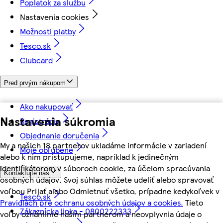
Poplatok za službu
Nastavenia cookies
Možnosti platby
Tesco.sk
Clubcard
Pred prvým nákupom
Ako nakupovať
Nastavenia súkromia
Registrácia
Objednanie doručenia
My a našich 18 partnerov ukladáme informácie v zariadení
Moje obľúbené
alebo k nim pristupujeme, napríklad k jedinečným
identifikátorom v súboroch cookie, za účelom spracúvania
Kontaktujte nás
osobných údajov. Svoj súhlas môžete udeliť alebo spravovať
voľbou Prijať alebo Odmietnuť všetko, prípadne kedykoľvek v
Tesco.sk
Pravidlách pre ochranu osobných údajov a cookies.
Tieto
Zákaznícka linka - 0800222333
voľby oznámime našim partnerom a neovplyvnia údaje o