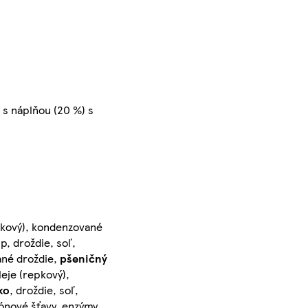
s náplňou (20 %) s
epkový), kondenzované
up, droždie, soľ,
ané droždie,
pšeničný
leje (repkový),
ko
, droždie, soľ,
rónové šťavy, enzýmy