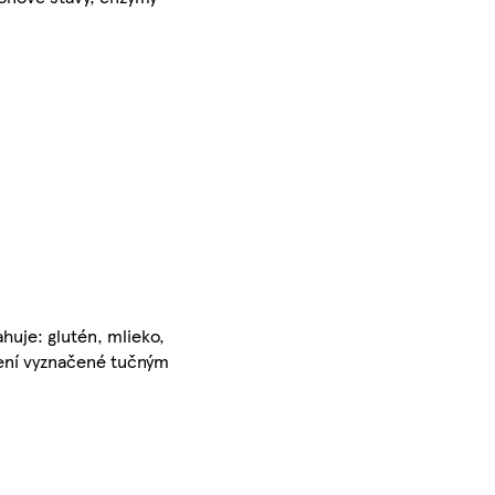
huje: glutén, mlieko,
žení vyznačené tučným