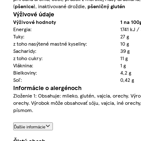
(
pšenice
), inaktivované droždie,
pšeničný
glutén
Výživové údaje
Výživové hodnoty
1 na 100
Energia:
1741 kJ /
Tuky:
27 g
z toho nasýtené mastné kyseliny:
10 g
Sacharidy:
39 g
z toho cukry:
11 g
Vláknina:
1 g
Bielkoviny:
4,2 g
Soľ:
0,42 g
Informácie o alergénoch
Zloženie 1: Obsahuje: mlieko, glutén, vajcia, orechy. Vý
orechy. Výrobok môže obsahovať sóju, vajcia, iné orechy
písmom.
Ďalšie informácie