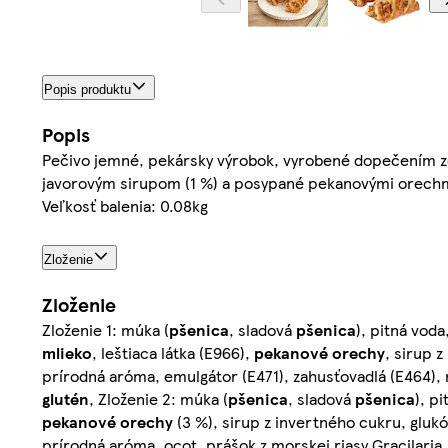
Popis produktu
Popis
Pečivo jemné, pekársky výrobok, vyrobené dopečením z
javorovým sirupom (1 %) a posypané pekanovými orechm
Veľkosť balenia: 0.08kg
Zloženie
Zloženie
Zloženie 1: múka (
pšenica
, sladová
pšenica
), pitná vod
mlieko
, leštiaca látka (E966),
pekanové orechy
, sirup 
prírodná aróma, emulgátor (E471), zahusťovadlá (E464), 
glutén
, Zloženie 2: múka (
pšenica
, sladová
pšenica
), p
pekanové orechy
(3 %), sirup z invertného cukru, glukó
prírodná aróma, ocot, prášok z morskej riasy Gracilaria