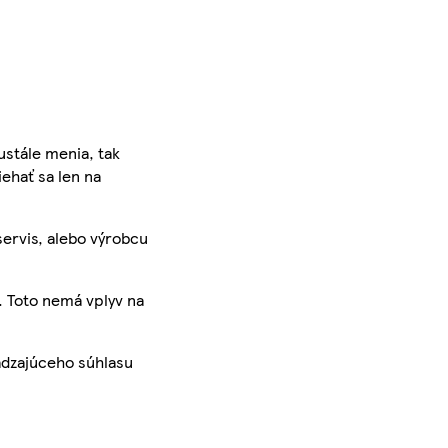
ustále menia, tak
iehať sa len na
servis, alebo výrobcu
. Toto nemá vplyv na
ádzajúceho súhlasu