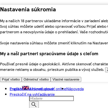
Nastavenia súkromia
My a našich 18 partnerov ukladáme informácie v zariadení ale
Svoj súhlas môžete udeliť alebo spravovať voľbou Prijať aleb
partnerom a neovplyvnia údaje o prehliadaní. Vaše rozhodnu
Svoje nastavenia súhlasu môžete zmeniť kliknutím na Nastaven
My a naši partneri spracúvame údaje s cieľom
Používať presné údaje o geolokácii. Aktívne skenovať charakter
meranie reklamy a obsahu, prieskum publika a vývoj služieb.
Prijať všetko
Odmietnuť všetko
Vlastné nastavenie
Preskočiť na hlavný obsah
English
Ako nakupovať online
Nápoveda
Preskočiť na vyhľadávanie