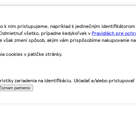
bo k nim pristupujeme, napríklad k jedinečným identifikátoro
o Odmietnuť všetko, prípadne kedykoľvek v
Pravidlách pre ochr
tie však zmení spôsob, akým vám prispôsobíme nakupovanie n
ia cookies v pätičke stránky.
istiky zariadenia na identifikáciu. Ukladať a/alebo pristupova
Zoznam partnerov