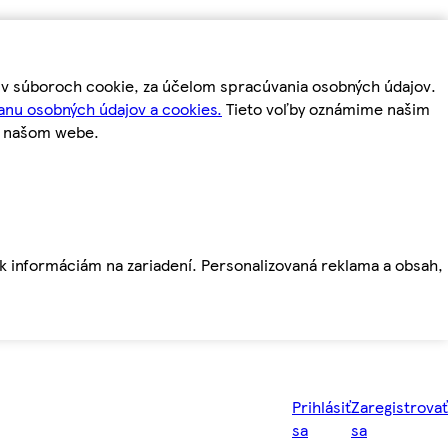
m v súboroch cookie, za účelom spracúvania osobných údajov.
anu osobných údajov a cookies.
Tieto voľby oznámime našim
a našom webe.
ť k informáciám na zariadení. Personalizovaná reklama a obsah,
Prihlásiť
Zaregistrovať
sa
sa