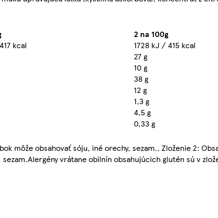
g
2 na 100g
 417 kcal
1728 kJ / 415 kcal
27 g
10 g
38 g
12 g
1,3 g
4,5 g
0,33 g
robok môže obsahovať sóju, iné orechy, sezam., Zloženie 2: Obsa
, sezam.Alergény vrátane obilnín obsahujúcich glutén sú v zlo