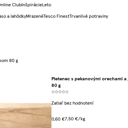
nline Club
Inšpirácie
Leto
so a lahôdky
Mrazené
Tesco Finest
Trvanlivé potraviny
upom 80 g
Pletenec s pekanovými orechami a
80 g
Zatiaľ bez hodnotení
7,50 €/kg
0,60 €