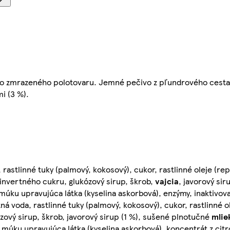
o zmrazeného polotovaru. Jemné pečivo z pľundrového cesta 
i (3 %).
a, rastlinné tuky (palmový, kokosový), cukor, rastlinné oleje (r
z invertného cukru, glukózový sirup, škrob,
vajcia
, javorový sir
múku upravujúca látka (kyselina askorbová), enzýmy, inaktivov
itná voda, rastlinné tuky (palmový, kokosový), cukor, rastlinné o
zový sirup, škrob, javorový sirup (1 %), sušené plnotučné
mlie
, múku upravujúca látka (kyselina askorbová), koncentrát z cit