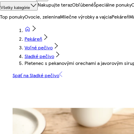
Nakupujte teraz
Obľúbené
Špeciálne ponuky
O
Všetky kategórie
Top ponuky
Ovocie, zelenina
Mliečne výrobky a vajcia
Pekáreň
Mä
Pekáreň
Voľné pečivo
Sladké pečivo
Pletenec s pekanovými orechami a javorovým sir
Späť na Sladké pečivo