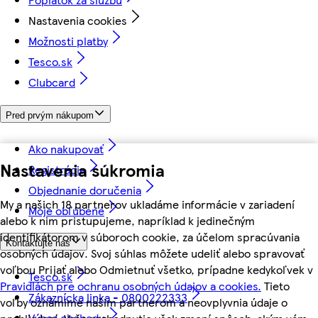
Nastavenia cookies
Možnosti platby
Tesco.sk
Clubcard
Pred prvým nákupom
Ako nakupovať
Nastavenia súkromia
Registrácia
Objednanie doručenia
My a našich 18 partnerov ukladáme informácie v zariadení
Moje obľúbené
alebo k nim pristupujeme, napríklad k jedinečným
identifikátorom v súboroch cookie, za účelom spracúvania
Kontaktujte nás
osobných údajov. Svoj súhlas môžete udeliť alebo spravovať
voľbou Prijať alebo Odmietnuť všetko, prípadne kedykoľvek v
Tesco.sk
Pravidlách pre ochranu osobných údajov a cookies.
Tieto
Zákaznícka linka - 0800222333
voľby oznámime našim partnerom a neovplyvnia údaje o
Výber obchodu