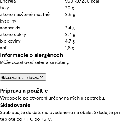
Energia
950 kJ/230 kcal
tuky
20 g
z toho nasýtené mastné
2,5 g
kyseliny
sacharidy
7,4 g
z toho cukry
2,4 g
bielkoviny
4,7 g
soľ
1,6 g
Informácie o alergénoch
Môže obsahovať zeler a siričitany.
Skladovanie a príprava
Príprava a použitie
Výrobok je po otvorení určený na rýchlu spotrebu.
Skladovanie
Spotrebujte do dátumu uvedeného na obale. Skladujte pri
teplote od + 1°C do +6°C.