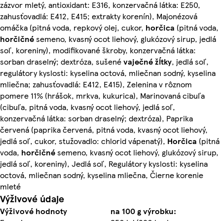
zázvor mletý, antioxidant: E316, konzervačná látka: E250,
zahusťovadlá: E412, E415; extrakty korenín), Majonézová
omáčka (pitná voda, repkový olej, cukor,
horčica
(pitná voda,
horčičné
semeno, kvasný ocot liehový, glukózový sirup, jedlá
soľ, koreniny), modifikované škroby, konzervačná látka:
sorban draselný; dextróza, sušené
vaječné
žĺtky
, jedlá soľ,
regulátory kyslosti: kyselina octová, mliečnan sodný, kyselina
mliečna; zahusťovadlá: E412, E415), Zelenina v rôznom
pomere 11% (hrášok, mrkva, kukurica), Marinovaná cibuľa
(cibuľa, pitná voda, kvasný ocot liehový, jedlá soľ,
konzervačná látka: sorban draselný; dextróza), Paprika
červená (paprika červená, pitná voda, kvasný ocot liehový,
jedlá soľ, cukor, stužovadlo: chlorid vápenatý),
Horčica
(pitná
voda,
horčičné
semeno, kvasný ocot liehový, glukózový sirup,
jedlá soľ, koreniny), Jedlá soľ, Regulátory kyslosti: kyselina
octová, mliečnan sodný, kyselina mliečna, Čierne korenie
mleté
Výživové údaje
Výživové hodnoty
na 100 g výrobku: