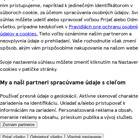
nim pristupujeme, napríklad k jedinečným identifikátorom v
súboroch cookie, za účelom spracúvania osobných údajov. Sv
súhlas môžete udeliť alebo spravovať voľbou Prijať alebo Odm
všetko, prípadne kedykoľvek v
Pravidlách pre ochranu osobn
údajov a cookies.
Tieto voľby oznámime našim partnerom a
neovplyvnia údaje o prehliadaní. Vaše rozhodnutie však zmení
spôsob, akým vám prispôsobíme nakupovanie na našom webe
Svoje nastavenia súhlasu môžete zmeniť kliknutím na Nastave
cookies v pätičke stránky.
My a naši partneri spracúvame údaje s cieľom
Používať presné údaje o geolokácii. Aktívne skenovať charakte
zariadenia na identifikáciu. Ukladať a/alebo pristupovať k
informáciám na zariadení. Personalizovaná reklama a obsah,
meranie reklamy a obsahu, prieskum publika a vývoj služieb.
Zoznam partnerov
Prijať všetko
Odmietnuť všetko
Vlastné nastavenie