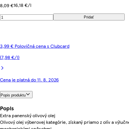
16,18 €/l
8,09 €
Pridať
3,99 € Polovičná cena s Clubcard
(7,98 €/l)
Cena je platná do 11. 8. 2026
Popis produktu
Popis
Extra panenský olivový olej
Olivový olej výberovej kategórie, získaný priamo z olív a výlučn
mechanickými spôsobmi.