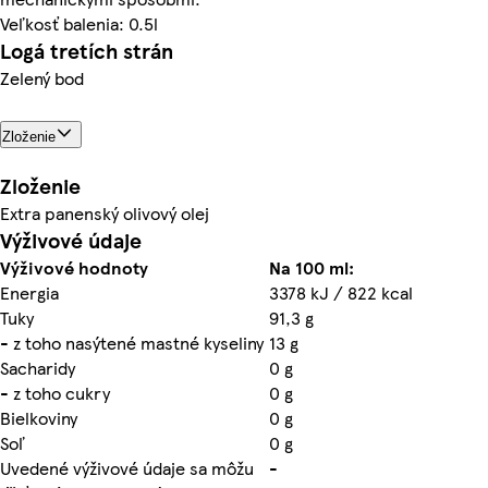
Veľkosť balenia: 0.5l
Logá tretích strán
Zelený bod
Zloženie
Zloženie
Extra panenský olivový olej
Výživové údaje
Výživové hodnoty
Na 100 ml:
Energia
3378 kJ / 822 kcal
Tuky
91,3 g
- z toho nasýtené mastné kyseliny
13 g
Sacharidy
0 g
- z toho cukry
0 g
Bielkoviny
0 g
Soľ
0 g
Uvedené výživové údaje sa môžu
-