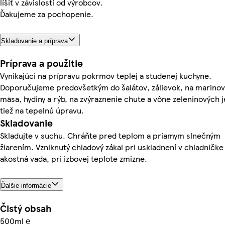
líšiť v závislosti od výrobcov.
Ďakujeme za pochopenie.
Skladovanie a príprava
Príprava a použitie
Vynikajúci na prípravu pokrmov teplej a studenej kuchyne.
Doporučujeme predovšetkým do šalátov, zálievok, na marinov
mäsa, hydiny a rýb, na zvýraznenie chute a vône zeleninových j
tiež na tepelnú úpravu.
Skladovanie
Skladujte v suchu. Chráňte pred teplom a priamym slnečným
žiarením. Vzniknutý chladový zákal pri uskladnení v chladničke 
akostná vada, pri izbovej teplote zmizne.
Ďalšie informácie
Čistý obsah
500ml ℮