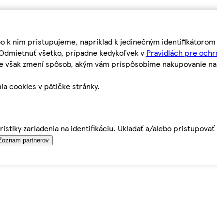
bo k nim pristupujeme, napríklad k jedinečným identifikátoro
o Odmietnuť všetko, prípadne kedykoľvek v
Pravidlách pre ochr
tie však zmení spôsob, akým vám prispôsobíme nakupovanie n
ia cookies v pätičke stránky.
istiky zariadenia na identifikáciu. Ukladať a/alebo pristupova
Zoznam partnerov