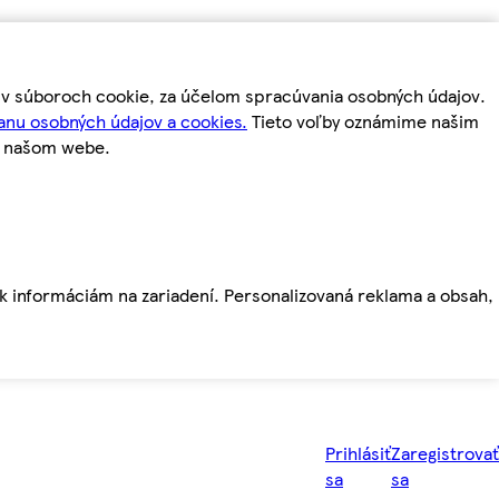
m v súboroch cookie, za účelom spracúvania osobných údajov.
anu osobných údajov a cookies.
Tieto voľby oznámime našim
a našom webe.
ť k informáciám na zariadení. Personalizovaná reklama a obsah,
Prihlásiť
Zaregistrovať
sa
sa