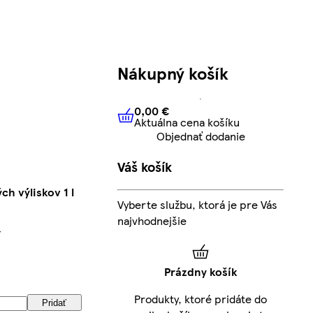
Nákupný košík
0,00 €
Aktuálna cena košíku
0,00 €
Aktuálna cena košíku
Objednať dodanie
Váš košík
ch výliskov 1 l
Vyberte službu, ktorá je pre Vás
najvhodnejšie
í
Prázdny košík
Produkty, ktoré pridáte do
Pridať