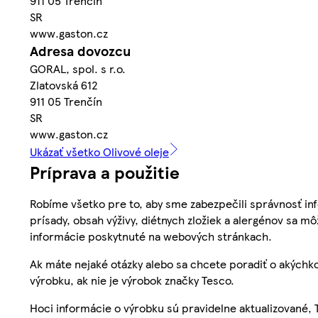
911 05 Trenčín
SR
www.gaston.cz
Adresa dovozcu
GORAL, spol. s r.o.
Zlatovská 612
911 05 Trenčín
SR
www.gaston.cz
Ukázať všetko Olivové oleje
Príprava a použitie
Robíme všetko pre to, aby sme zabezpečili správnosť inf
prísady, obsah výživy, diétnych zložiek a alergénov sa mô
informácie poskytnuté na webových stránkach.
Ak máte nejaké otázky alebo sa chcete poradiť o akýchko
výrobku, ak nie je výrobok značky Tesco.
Hoci informácie o výrobku sú pravidelne aktualizované