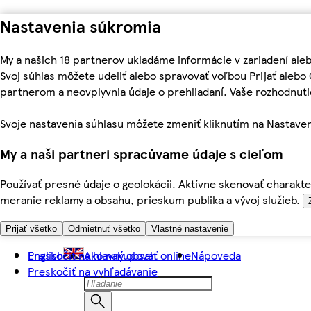
Nastavenia súkromia
My a našich 18 partnerov ukladáme informácie v zariadení ale
Svoj súhlas môžete udeliť alebo spravovať voľbou Prijať aleb
partnerom a neovplyvnia údaje o prehliadaní. Vaše rozhodnu
Svoje nastavenia súhlasu môžete zmeniť kliknutím na Nastaven
My a naši partneri spracúvame údaje s cieľom
Používať presné údaje o geolokácii. Aktívne skenovať charakter
meranie reklamy a obsahu, prieskum publika a vývoj služieb.
Prijať všetko
Odmietnuť všetko
Vlastné nastavenie
Preskočiť na hlavný obsah
English
Ako nakupovať online
Nápoveda
Preskočiť na vyhľadávanie