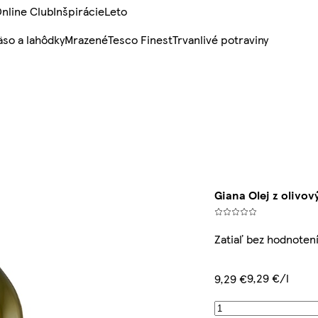
nline Club
Inšpirácie
Leto
so a lahôdky
Mrazené
Tesco Finest
Trvanlivé potraviny
Giana Olej z olivový
Zatiaľ bez hodnoten
9,29 €/l
9,29 €