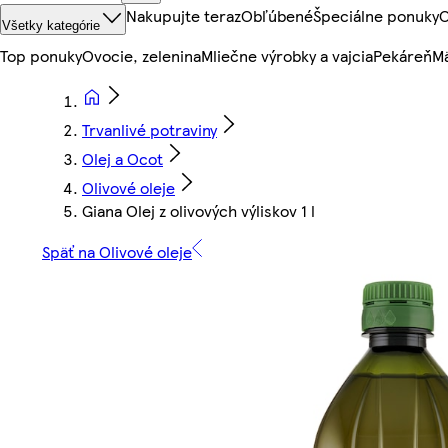
Nakupujte teraz
Obľúbené
Špeciálne ponuky
O
Všetky kategórie
Top ponuky
Ovocie, zelenina
Mliečne výrobky a vajcia
Pekáreň
Mä
Trvanlivé potraviny
Olej a Ocot
Olivové oleje
Giana Olej z olivových výliskov 1 l
Späť na Olivové oleje