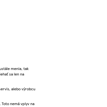
ustále menia, tak
iehať sa len na
servis, alebo výrobcu
. Toto nemá vplyv na