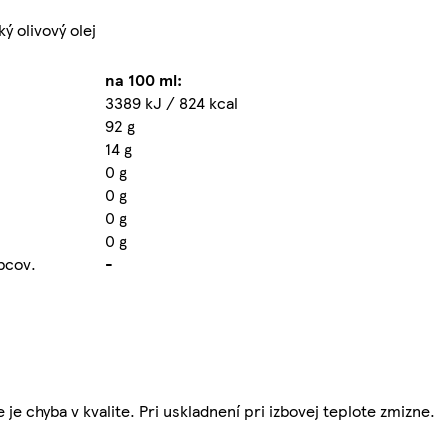
ý olivový olej
na 100 ml:
3389 kJ / 824 kcal
92 g
14 g
0 g
0 g
0 g
0 g
obcov.
-
e je chyba v kvalite. Pri uskladnení pri izbovej teplote zmizne.