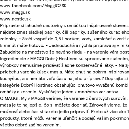
www.facebook.com/MaggiCZSK
www.maggi.sk
www.nestle.sk
Pripravte si lahodné cestoviny s omáčkou inšpirované slovens
nájdete zmes sladkej papriky, čili papriky, sušeného kuracieh
zeleniny. - Stačí vsypať do 0,5 l horúcej vody, zamiešať a variť
5 minút máte hotovo. - Jednoduchá a rýchla príprava aj v mikr
Zabudnite na množstvo špinavého riadu - na varenie vám posta
Ingrediencie z MAGGI Dobrý Hostinec sú spracované sušením, 
výrobkov nemusíme pridávať žiadne konzervačné látky. - Na zj
priebehu varenia kúsok masla. Máte chuť na pokrm inšpirovan
kuchyňou, ale nemáte veľa času na jeho prípravu? Doprajte si 
kategórie Dobrý Hostinec obsahujúci chuťovo vyváženú kombin
omáčky a korenín. Vyskúšajte jeden z množstva variantov.
O MAGGI: My v MAGGI veríme, že varenie z čerstvých surovín, b
mäsa je to najlepšie, čo si môžete dopriať. Zároveň vieme, ž
možnosť alebo čas si takéto jedlo pripraviť. Preto už viac ak
produkty, ktoré môžu varenie uľahčiť a dodajú vašim pokrmo
všetko dobré začína varením.