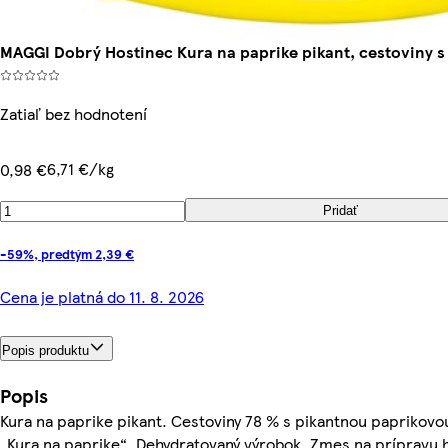
MAGGI Dobrý Hostinec Kura na paprike pikant, cestoviny 
Zatiaľ bez hodnotení
6,71 €/kg
0,98 €
Pridať
-59%, predtým 2,39 €
Cena je platná do 11. 8. 2026
Popis produktu
Popis
Kura na paprike pikant. Cestoviny 78 % s pikantnou papriko
„Kura na paprike“. Dehydratovaný výrobok. Zmes na prípravu