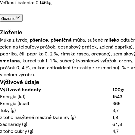
Veľkosť balenia: 0.146kg
Zloženie
Zloženie
Múka z tvrdej
pšenice
,
pšeničná
múka, sušené
mlieko
odtučn
zelenina (cibuľový prášok, cesnakový prášok, zelená paprika),
paprika, čili paprika 0, 2 %, rímska rasca, oregano), zemiakov
smotana
, kurací tuk 1, 1 %, sušený kvasnicový výťažok, aróm
prášok 0, 4 %, cukor, antioxidant (extrakty z rozmarínu), % - v
v celom výrobku
Výživové údaje
Výživové hodnoty
100g:
Energia (kJ)
1543
Energia (kcal)
365
Tuky (g)
3,7
z toho nasýtené mastné kyseliny (g)
1,4
Sacharidy (g)
64,8
z toho cukry (g)
4,7