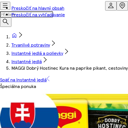
Preskočiť na hlavný obsah
Preskočiť na vyhľadávanie
Trvanlivé potraviny
Instantné jedlá a polievky
Instantné jedlá
MAGGI Dobrý Hostinec Kura na paprike pikant, cestovin
Späť na Instantné jedlá
Špeciálna ponuka