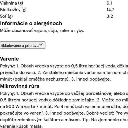
Vláknina (g)
6,1
Bielkoviny (g)
14,7
Soľ (g)
3,2
Informácie o alergénoch
Môže obsahovať vajcia, sóju, zeler a ryby.
Skladovanie a príprava
Varenie
Pokyny: 1. Obsah vrecka vsypte do 0,5 litra horúcej vody, dôkl
priveďte do varu. 2. Za stáleho miešania varte na miernom oh
minút (pokiaľ omáčka nezhustne). 3. Ihneď podávajte.
Mikrovlnná rúra
Pokyny: 1. Obsah vrecka vsypte do väčšej porcelánovej alebo s
0,5 litrom horúcej vody a dôkladne zamiešajte. 2. Vložte do mi
na 900 W a varte 7 minút. Po 4 minútach varenie prerušte, d
pokračujte vo varení. 3. Ihneď podávajte. Dobré vedieť: Pre vy
doplňte zeleninovým šalátom a mäsom. Tip: Na zjemnenie chut
varenia kúsok masla.