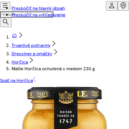
Preskočiť na hlavný obsah
Preskočiť na vyhľadávanie
Trvanlivé potraviny
Dressingy a omáčky
Horčica
Maille Horčica ochutená s medom 230 g
Späť na Horčica