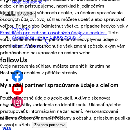
Moje obľúbené
alebo k nim pristupujeme, napríklad k jedinečným
identifikátorom v súboroch cookie, za účelom spracúvania
Kontaktujte nás
osobných údajov. Svoj súhlas môžete udeliť alebo spravovať
voľbou Prijať alebo Odmietnuť všetko, prípadne kedykoľvek v
Tesco.sk
Pravidlách pre ochranu osobných údajov a cookies.
Tieto
Zákaznícka linka - 0800222333
voľby oznámime našim partnerom a neovplyvnia údaje o
Výber obchodu
prehliadaní. Vaše rozhodnutie však zmení spôsob, akým vám
prispôsobíme nakupovanie na našom webe.
followUs
Svoje nastavenia súhlasu môžete zmeniť kliknutím na
Nastavenia cookies v pätičke stránky.
My a naši partneri spracúvame údaje s cieľom
Používať presné údaje o geolokácii. Aktívne skenovať
charakteristiky zariadenia na identifikáciu. Ukladať a/alebo
pristupovať k informáciám na zariadení. Personalizovaná
©
Tesco Stores SR, a.s. 2026
reklama a obsah, meranie reklamy a obsahu, prieskum publika
a vývoj služieb.
Zoznam partnerov