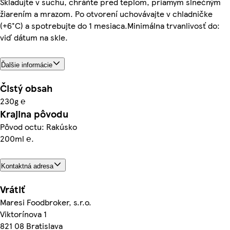
Skladujte v suchu, chráňte pred teplom, priamym slnečným
žiarením a mrazom. Po otvorení uchovávajte v chladničke
(+6°C) a spotrebujte do 1 mesiaca.Minimálna trvanlivosť do:
viď dátum na skle.
Ďalšie informácie
Čistý obsah
230g ℮
Krajina pôvodu
Pôvod octu: Rakúsko
200ml ℮.
Kontaktná adresa
Vrátiť
Maresi Foodbroker, s.r.o.
Viktorínova 1
821 08 Bratislava