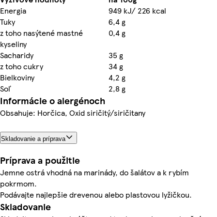
Energia
949 kJ/ 226 kcal
Tuky
6,4 g
z toho nasýtené mastné
0,4 g
kyseliny
Sacharidy
35 g
z toho cukry
34 g
Bielkoviny
4,2 g
Soľ
2,8 g
Informácie o alergénoch
Obsahuje: Horčica, Oxid siričitý/siričitany
Skladovanie a príprava
Príprava a použitie
Jemne ostrá vhodná na marinády, do šalátov a k rybím
pokrmom.
Podávajte najlepšie drevenou alebo plastovou lyžičkou.
Skladovanie