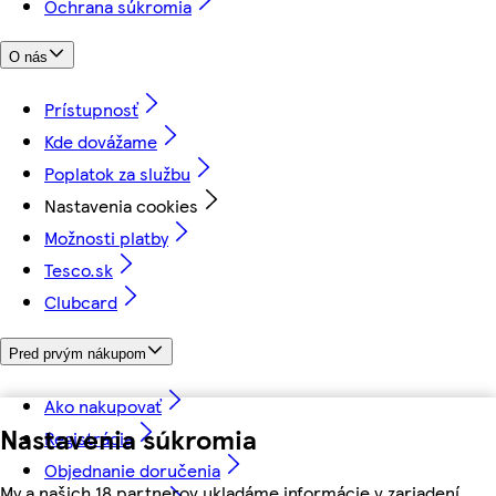
Ochrana súkromia
O nás
Prístupnosť
Kde dovážame
Poplatok za službu
Nastavenia cookies
Možnosti platby
Tesco.sk
Clubcard
Pred prvým nákupom
Ako nakupovať
Nastavenia súkromia
Registrácia
Objednanie doručenia
My a našich 18 partnerov ukladáme informácie v zariadení