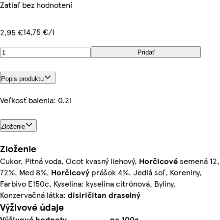
Zatiaľ bez hodnotení
14,75 €/l
2,95 €
Pridať
Popis produktu
Veľkosť balenia: 0.2l
Zloženie
Zloženie
Cukor, Pitná voda, Ocot kvasný liehový,
Horčicové
semená 12,
72%, Med 8%,
Horčicový
prášok 4%, Jedlá soľ, Koreniny,
Farbivo E150c, Kyselina: kyselina citrónová, Byliny,
Konzervačná látka:
disiričitan draselný
Výživové údaje
Výživové hodnoty
na 100g