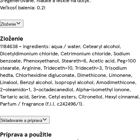
zregenerované, hladké a lesklé na dotyk.
Veľkosť balenia: 0.2l
Zloženie
Zloženie
1184638 - ingredients: aqua / water, Cetearyl alcohol,
Dicetyldimonium chloride, Cetrimonium chloride, Sodium
benzoate, Phenoxyethanol, Steareth-6, Acetic acid, Peg-100
stearate, Arginine, Trideceth-10, Trideceth-3, Trisodium
hedta, Chlorhexidine digluconate, Dimethicone, Limonene,
Linalool, Benzyl alcohol, Isopropyl alcohol, Amodimethicone,
2-oleamido-1, 3-octadecanediol, Alpha-isomethyl ionone,
Tartaric acid, Serine, Cetyl esters, Citronellol, Hexyl cinnamal,
Parfum / fragrance (f.i.l. c242496/1).
Skladovanie a príprava
Príprava a použitie