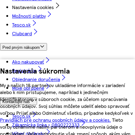
Nastavenia cookies
Možnosti platby
Tesco.sk
Clubcard
Pred prvým nákupom
Ako nakupovať
Nastavenia súkromia
Registrácia
Objednanie doručenia
My a našich 18 partnerov ukladáme informácie v zariadení
Moje obľúbené
alebo k nim pristupujeme, napríklad k jedinečným
identifikátorom v súboroch cookie, za účelom spracúvania
Kontaktujte nás
osobných údajov. Svoj súhlas môžete udeliť alebo spravovať
voľbou Prijať alebo Odmietnuť všetko, prípadne kedykoľvek v
Tesco.sk
Pravidlách pre ochranu osobných údajov a cookies.
Tieto
Zákaznícka linka - 0800222333
voľby oznámime našim partnerom a neovplyvnia údaje o
Výber obchodu
prehliadaní. Vaše rozhodnutie však zmení spôsob, akým vám