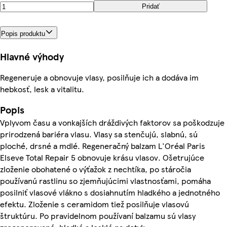
Pridať
Popis produktu
Hlavné výhody
Regeneruje a obnovuje vlasy, posilňuje ich a dodáva im
hebkosť, lesk a vitalitu.
Popis
Vplyvom času a vonkajších dráždivých faktorov sa poškodzuje
prirodzená bariéra vlasu. Vlasy sa stenčujú, slabnú, sú
ploché, drsné a mdlé. Regeneračný balzam L'Oréal Paris
Elseve Total Repair 5 obnovuje krásu vlasov. Ošetrujúce
zloženie obohatené o výťažok z nechtíka, po stáročia
používanú rastlinu so zjemňujúcimi vlastnosťami, pomáha
posilniť vlasové vlákno s dosiahnutím hladkého a jednotného
efektu. Zloženie s ceramidom tiež posilňuje vlasovú
štruktúru. Po pravidelnom používaní balzamu sú vlasy