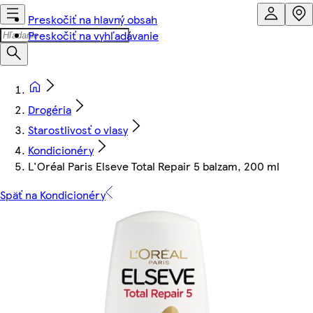
Preskočiť na hlavný obsah
Preskočiť na vyhľadávanie
Drogéria
Starostlivosť o vlasy
Kondicionéry
L'Oréal Paris Elseve Total Repair 5 balzam, 200 ml
Späť na Kondicionéry