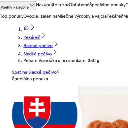
Nakupujte teraz
Obľúbené
Špeciálne ponuky
O
Všetky kategórie
Top ponuky
Ovocie, zelenina
Mliečne výrobky a vajcia
Pekáreň
Mä
Pekáreň
Balené pečivo
Sladké pečivo
Penam Vianočka s hrozienkami 350 g
Späť na Sladké pečivo
Špeciálna ponuka