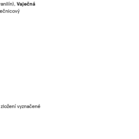
anilín),
Vaječná
nečnicový
 zložení vyznačené