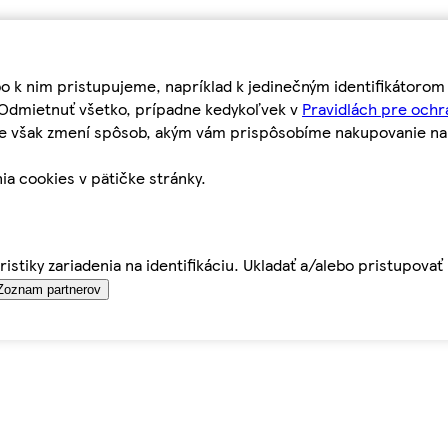
bo k nim pristupujeme, napríklad k jedinečným identifikátoro
o Odmietnuť všetko, prípadne kedykoľvek v
Pravidlách pre ochr
tie však zmení spôsob, akým vám prispôsobíme nakupovanie n
ia cookies v pätičke stránky.
istiky zariadenia na identifikáciu. Ukladať a/alebo pristupova
Zoznam partnerov