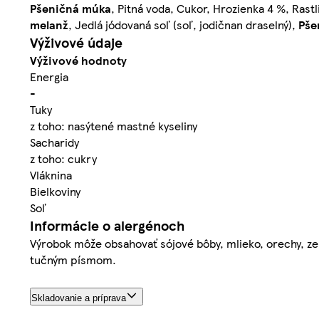
Pšeničná múka
, Pitná voda, Cukor, Hrozienka 4 %, Rastl
melanž
, Jedlá jódovaná soľ (soľ, jodičnan draselný),
Pše
Výživové údaje
Výživové hodnoty
Energia
-
Tuky
z toho: nasýtené mastné kyseliny
Sacharidy
z toho: cukry
Vláknina
Bielkoviny
Soľ
Informácie o alergénoch
Výrobok môže obsahovať sójové bôby, mlieko, orechy, ze
tučným písmom.
Skladovanie a príprava