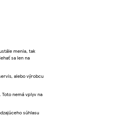
ustále menia, tak
iehať sa len na
servis, alebo výrobcu
. Toto nemá vplyv na
ádzajúceho súhlasu