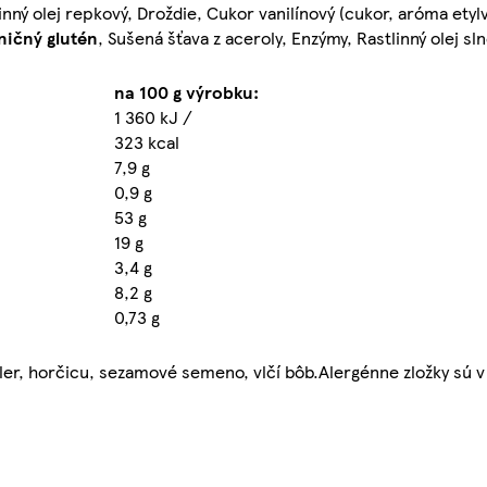
inný olej repkový, Droždie, Cukor vanilínový (cukor, aróma etylv
ničný glutén
, Sušená šťava z aceroly, Enzýmy, Rastlinný olej sl
na 100 g výrobku:
1 360 kJ /
323 kcal
7,9 g
0,9 g
53 g
19 g
3,4 g
8,2 g
0,73 g
ler, horčicu, sezamové semeno, vlčí bôb.Alergénne zložky sú v