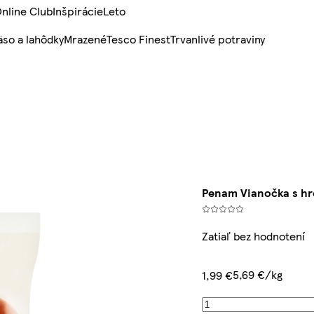
nline Club
Inšpirácie
Leto
so a lahôdky
Mrazené
Tesco Finest
Trvanlivé potraviny
Penam Vianočka s hr
Zatiaľ bez hodnotení
5,69 €/kg
1,99 €