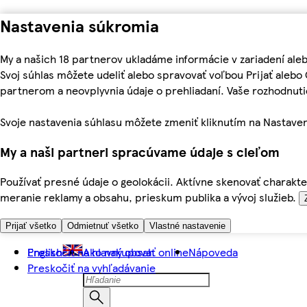
Nastavenia súkromia
My a našich 18 partnerov ukladáme informácie v zariadení ale
Svoj súhlas môžete udeliť alebo spravovať voľbou Prijať aleb
partnerom a neovplyvnia údaje o prehliadaní. Vaše rozhodnu
Svoje nastavenia súhlasu môžete zmeniť kliknutím na Nastaven
My a naši partneri spracúvame údaje s cieľom
Používať presné údaje o geolokácii. Aktívne skenovať charakter
meranie reklamy a obsahu, prieskum publika a vývoj služieb.
Prijať všetko
Odmietnuť všetko
Vlastné nastavenie
Preskočiť na hlavný obsah
English
Ako nakupovať online
Nápoveda
Preskočiť na vyhľadávanie