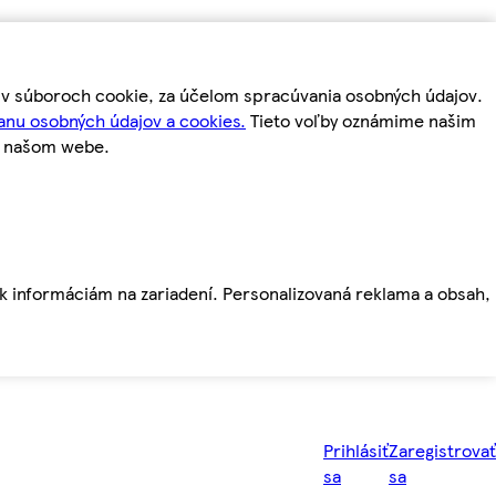
m v súboroch cookie, za účelom spracúvania osobných údajov.
anu osobných údajov a cookies.
Tieto voľby oznámime našim
a našom webe.
ť k informáciám na zariadení. Personalizovaná reklama a obsah,
Prihlásiť
Zaregistrovať
sa
sa