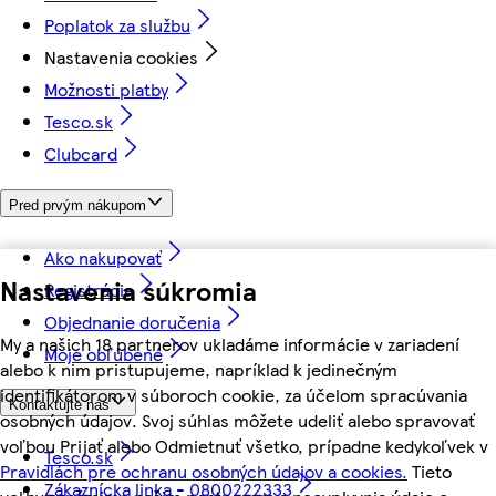
Poplatok za službu
Nastavenia cookies
Možnosti platby
Tesco.sk
Clubcard
Pred prvým nákupom
Ako nakupovať
Nastavenia súkromia
Registrácia
Objednanie doručenia
My a našich 18 partnerov ukladáme informácie v zariadení
Moje obľúbené
alebo k nim pristupujeme, napríklad k jedinečným
identifikátorom v súboroch cookie, za účelom spracúvania
Kontaktujte nás
osobných údajov. Svoj súhlas môžete udeliť alebo spravovať
voľbou Prijať alebo Odmietnuť všetko, prípadne kedykoľvek v
Tesco.sk
Pravidlách pre ochranu osobných údajov a cookies.
Tieto
Zákaznícka linka - 0800222333