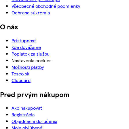
Všeobecné obchodné podmienky
Ochrana súkromia
O nás
Prístupnosť
Kde dovážame
Poplatok za službu
Nastavenia cookies
Možnosti platby
Tesco.sk
Clubcard
Pred prvým nákupom
Ako nakupovať
Registrácia
Objednanie doručenia
Moje obľúbené