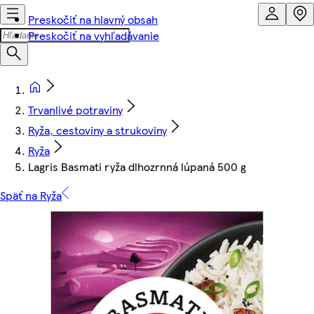
Preskočiť na hlavný obsah
Preskočiť na vyhľadávanie
Trvanlivé potraviny
Ryža, cestoviny a strukoviny
Ryža
Lagris Basmati ryža dlhozrnná lúpaná 500 g
Späť na Ryža