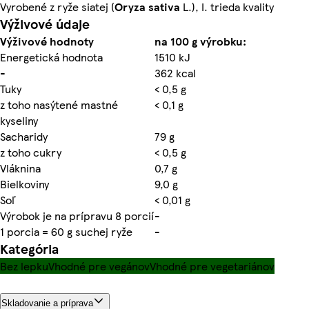
Vyrobené z ryže siatej (
Oryza sativa
L.), I. trieda kvality
Výživové údaje
Výživové hodnoty
na 100 g výrobku:
Energetická hodnota
1510 kJ
-
362 kcal
Tuky
< 0,5 g
z toho nasýtené mastné
< 0,1 g
kyseliny
Sacharidy
79 g
z toho cukry
< 0,5 g
Vlák­nina
0,7 g
Bielkoviny
9,0 g
Soľ
< 0,01 g
Výrobok je na prípravu 8 porcií
-
1 porcia = 60 g suchej ryže
-
Kategória
Bez lepku
Vhodné pre vegánov
Vhodné pre vegetariánov
Skladovanie a príprava