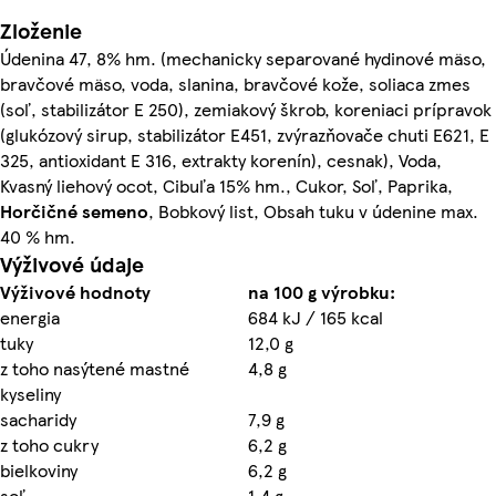
Zloženie
Údenina 47, 8% hm. (mechanicky separované hydinové mäso,
bravčové mäso, voda, slanina, bravčové kože, soliaca zmes
(soľ, stabilizátor E 250), zemiakový škrob, koreniaci prípravok
(glukózový sirup, stabilizátor E451, zvýrazňovače chuti E621, E
325, antioxidant E 316, extrakty korenín), cesnak), Voda,
Kvasný liehový ocot, Cibuľa 15% hm., Cukor, Soľ, Paprika,
Horčičné semeno
, Bobkový list, Obsah tuku v údenine max.
40 % hm.
Výživové údaje
Výživové hodnoty
na 100 g výrobku:
energia
684 kJ / 165 kcal
tuky
12,0 g
z toho nasýtené mastné
4,8 g
kyseliny
sacharidy
7,9 g
z toho cukry
6,2 g
bielkoviny
6,2 g
soľ
1,4 g