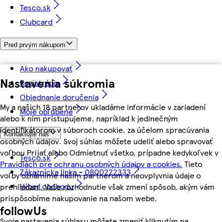
Tesco.sk
Clubcard
Pred prvým nákupom
Ako nakupovať
Nastavenia súkromia
Registrácia
Objednanie doručenia
My a našich 18 partnerov ukladáme informácie v zariadení
Moje obľúbené
alebo k nim pristupujeme, napríklad k jedinečným
identifikátorom v súboroch cookie, za účelom spracúvania
Kontaktujte nás
osobných údajov. Svoj súhlas môžete udeliť alebo spravovať
voľbou Prijať alebo Odmietnuť všetko, prípadne kedykoľvek v
Tesco.sk
Pravidlách pre ochranu osobných údajov a cookies.
Tieto
Zákaznícka linka - 0800222333
voľby oznámime našim partnerom a neovplyvnia údaje o
Výber obchodu
prehliadaní. Vaše rozhodnutie však zmení spôsob, akým vám
prispôsobíme nakupovanie na našom webe.
followUs
Svoje nastavenia súhlasu môžete zmeniť kliknutím na