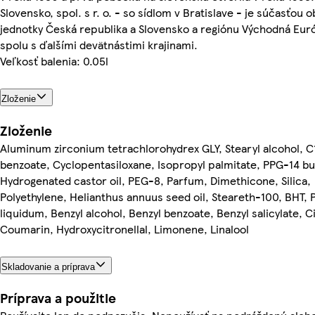
Slovensko, spol. s r. o. - so sídlom v Bratislave - je súčasťou 
jednotky Česká republika a Slovensko a regiónu Východná Eur
spolu s ďalšími devätnástimi krajinami.
Veľkosť balenia: 0.05l
Zloženie
Zloženie
Aluminum zirconium tetrachlorohydrex GLY, Stearyl alcohol, C1
benzoate, Cyclopentasiloxane, Isopropyl palmitate, PPG-14 but
Hydrogenated castor oil, PEG-8, Parfum, Dimethicone, Silica,
Polyethylene, Helianthus annuus seed oil, Steareth-100, BHT, 
liquidum, Benzyl alcohol, Benzyl benzoate, Benzyl salicylate, Ci
Coumarin, Hydroxycitronellal, Limonene, Linalool
Skladovanie a príprava
Príprava a použitie