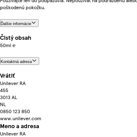
Používajte len do podpazušia. Nepoužívať na podráždenú aleb
poškodenú pokožku.
Ďalšie informácie
Čistý obsah
50ml ℮
Kontaktná adresa
Vrátiť
Unilever RA
455
3013 AL
NL
0850 123 850
www.unilever.com
Meno a adresa
Unilever RA