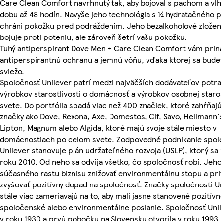
Care Clean Comfort navrhnutý tak, aby bojoval s pachom a vl
dobu až 48 hodín. Navyše jeho technológia s ¼ hydratačného 
chráni pokožku pred podráždením. Jeho bezalkoholové zložen
bojuje proti poteniu, ale zároveň šetrí vašu pokožku.
Tuhý antiperspirant Dove Men + Care Clean Comfort vám priná
antiperspirantnú ochranu a jemnú vôňu, vďaka ktorej sa budet
sviežo.
Spoločnosť Unilever patrí medzi najväčších dodávateľov potra
výrobkov starostlivosti o domácnosť a výrobkov osobnej staros
svete. Do portfólia spadá viac než 400 značiek, ktoré zahŕňa
značky ako Dove, Rexona, Axe, Domestos, Cif, Savo, Hellmann's
Lipton, Magnum alebo Algida, ktoré majú svoje stále miesto v
domácnostiach po celom svete. Zodpovedné podnikanie spol
Unilever stanovuje plán udržateľného rozvoja (USLP), ktorý sa 
roku 2010. Od neho sa odvíja všetko, čo spoločnosť robí. Jeho 
súčasného rastu biznisu znižovať environmentálnu stopu a pr
zvyšovať pozitívny dopad na spoločnosť. Značky spoločnosti U
stále viac zameriavajú na to, aby mali jasne stanovené pozitívn
spoločenské alebo environmentálne poslanie. Spoločnosť Unil
v roku 1930 a prvú pobočku na Slovensku otvorila v roku 1993.