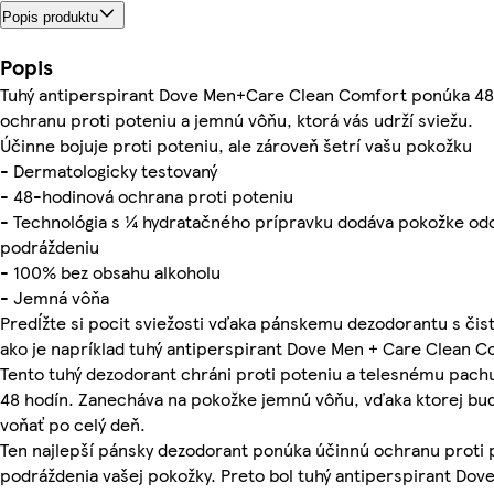
Popis produktu
Popis
Tuhý antiperspirant Dove Men+Care Clean Comfort ponúka 4
ochranu proti poteniu a jemnú vôňu, ktorá vás udrží sviežu.
Účinne bojuje proti poteniu, ale zároveň šetrí vašu pokožku
- Dermatologicky testovaný
- 48-hodinová ochrana proti poteniu
- Technológia s ¼ hydratačného prípravku dodáva pokožke odo
podráždeniu
- 100% bez obsahu alkoholu
- Jemná vôňa
Predĺžte si pocit sviežosti vďaka pánskemu dezodorantu s čis
ako je napríklad tuhý antiperspirant Dove Men + Care Clean C
Tento tuhý dezodorant chráni proti poteniu a telesnému pach
48 hodín. Zanecháva na pokožke jemnú vôňu, vďaka ktorej bu
voňať po celý deň.
Ten najlepší pánsky dezodorant ponúka účinnú ochranu proti 
podráždenia vašej pokožky. Preto bol tuhý antiperspirant Dov