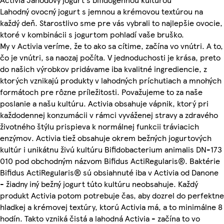
Lahodný ovocný jogurt s jemnou a krémovou textúrou na
každý deň. Starostlivo sme pre vás vybrali to najlepšie ovocie,
ktoré v kombinácii s jogurtom pohladí vaše bruško.
My v Activia veríme, že to ako sa cítime, začína vo vnútri. A to,
čo je vnútri, sa naozaj počíta. V jednoduchosti je krása, preto
do našich výrobkov pridávame iba kvalitné ingrediencie, z
ktorých vznikajú produkty v lahodných príchutiach a mnohých
formátoch pre rôzne príležitosti. Považujeme to za naše
poslanie a našu kultúru. Activia obsahuje vápnik, ktorý pri
každodennej konzumácii v rámci vyváženej stravy a zdravého
životného štýlu prispieva k normálnej funkcii tráviacich
enzýmov. Activia tiež obsahuje okrem bežných jogurtových
kultúr i unikátnu živú kultúru Bifidobacterium animalis DN-173
010 pod obchodným názvom Bifidus ActiRegularis®. Baktérie
Bifidus ActiRegularis® sú obsiahnuté iba v Activia od Danone
- žiadny iný bežný jogurt túto kultúru neobsahuje. Každý
produkt Activia potom potrebuje čas, aby dozrel do perfektne
hladkej a krémovej textúry, ktorú Activia má, a to minimálne 8
hodín. Takto vzniká čistá a lahodná Activia - začína to vo