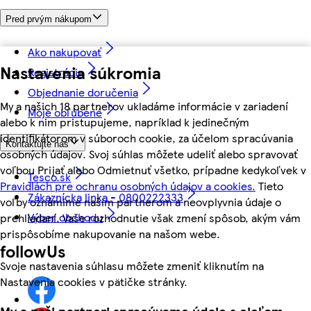
Pred prvým nákupom
Ako nakupovať
Nastavenia súkromia
Registrácia
Objednanie doručenia
My a našich 18 partnerov ukladáme informácie v zariadení
Moje obľúbené
alebo k nim pristupujeme, napríklad k jedinečným
identifikátorom v súboroch cookie, za účelom spracúvania
Kontaktujte nás
osobných údajov. Svoj súhlas môžete udeliť alebo spravovať
voľbou Prijať alebo Odmietnuť všetko, prípadne kedykoľvek v
Tesco.sk
Pravidlách pre ochranu osobných údajov a cookies.
Tieto
Zákaznícka linka - 0800222333
voľby oznámime našim partnerom a neovplyvnia údaje o
Výber obchodu
prehliadaní. Vaše rozhodnutie však zmení spôsob, akým vám
prispôsobíme nakupovanie na našom webe.
followUs
Svoje nastavenia súhlasu môžete zmeniť kliknutím na
Nastavenia cookies v pätičke stránky.