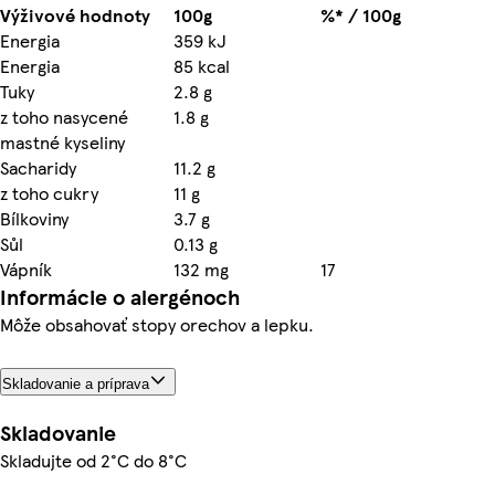
Výživové hodnoty
100g
%* / 100g
Energia
359 kJ
Energia
85 kcal
Tuky
2.8 g
z toho nasycené
1.8 g
mastné kyseliny
Sacharidy
11.2 g
z toho cukry
11 g
Bílkoviny
3.7 g
Sůl
0.13 g
Vápník
132 mg
17
Informácie o alergénoch
Môže obsahovať stopy orechov a lepku.
Skladovanie a príprava
Skladovanie
Skladujte od 2°C do 8°C