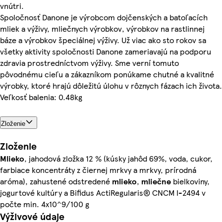
vnútri.
Spoločnosť Danone je výrobcom dojčenských a batoľacích
mliek a výživy, mliečnych výrobkov, výrobkov na rastlinnej
báze a výrobkov špeciálnej výživy. Už viac ako sto rokov sa
všetky aktivity spoločnosti Danone zameriavajú na podporu
zdravia prostredníctvom výživy. Sme verní tomuto
pôvodnému cieľu a zákazníkom ponúkame chutné a kvalitné
výrobky, ktoré hrajú dôležitú úlohu v rôznych fázach ich života.
Veľkosť balenia: 0.48kg
Zloženie
Zloženie
Mlieko
, jahodová zložka 12 % (kúsky jahôd 69%, voda, cukor,
farbiace koncentráty z čiernej mrkvy a mrkvy, prírodná
aróma), zahustené odstredené
mlieko
,
mliečne
bielkoviny,
jogurtové kultúry a Bifidus ActiRegularis® CNCM I-2494 v
počte min. 4x10^9/100 g
Výživové údaje