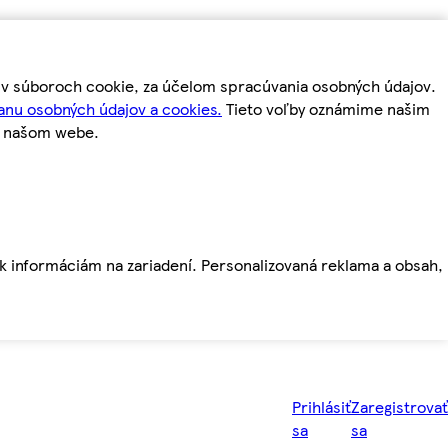
m v súboroch cookie, za účelom spracúvania osobných údajov.
anu osobných údajov a cookies.
Tieto voľby oznámime našim
a našom webe.
ť k informáciám na zariadení. Personalizovaná reklama a obsah,
Prihlásiť
Zaregistrovať
sa
sa