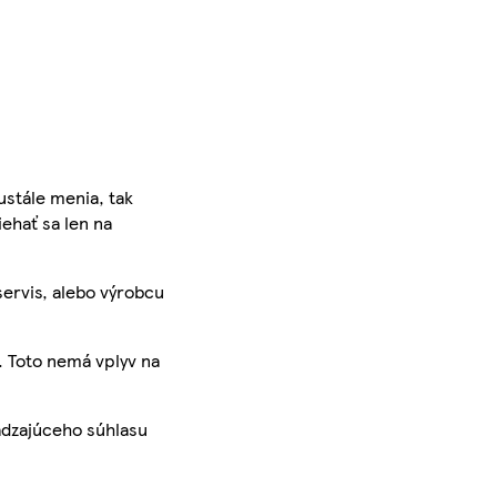
ustále menia, tak
iehať sa len na
servis, alebo výrobcu
. Toto nemá vplyv na
ádzajúceho súhlasu