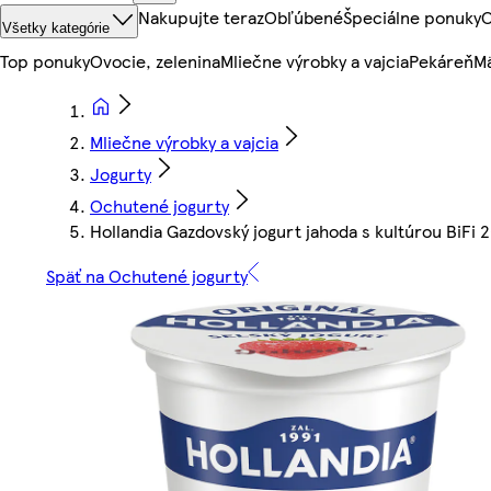
Nakupujte teraz
Obľúbené
Špeciálne ponuky
O
Všetky kategórie
Top ponuky
Ovocie, zelenina
Mliečne výrobky a vajcia
Pekáreň
Mä
Mliečne výrobky a vajcia
Jogurty
Ochutené jogurty
Hollandia Gazdovský jogurt jahoda s kultúrou BiFi 
Späť na Ochutené jogurty