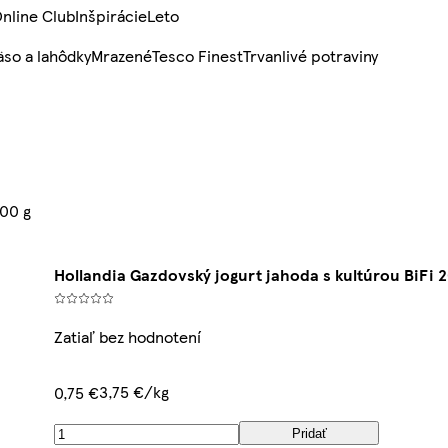
nline Club
Inšpirácie
Leto
so a lahôdky
Mrazené
Tesco Finest
Trvanlivé potraviny
200 g
Hollandia Gazdovský jogurt jahoda s kultúrou BiFi 2
Zatiaľ bez hodnotení
3,75 €/kg
0,75 €
Pridať