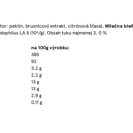
átor: pektín, brusnicový extrakt, citrónová šťava),
Mliečna bie
idophilus LA 5 (10⁶/g), Obsah tuku najmenej 3, 0 %
na 100g výrobku:
385
92
3,2 g
2,2 g
13 g
13 g
2,9 g
0,11 g