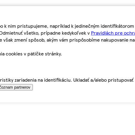
bo k nim pristupujeme, napríklad k jedinečným identifikátoro
o Odmietnuť všetko, prípadne kedykoľvek v
Pravidlách pre ochr
tie však zmení spôsob, akým vám prispôsobíme nakupovanie n
ia cookies v pätičke stránky.
istiky zariadenia na identifikáciu. Ukladať a/alebo pristupova
Zoznam partnerov