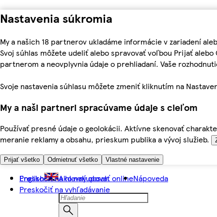
Nastavenia súkromia
My a našich 18 partnerov ukladáme informácie v zariadení ale
Svoj súhlas môžete udeliť alebo spravovať voľbou Prijať aleb
partnerom a neovplyvnia údaje o prehliadaní. Vaše rozhodnu
Svoje nastavenia súhlasu môžete zmeniť kliknutím na Nastaven
My a naši partneri spracúvame údaje s cieľom
Používať presné údaje o geolokácii. Aktívne skenovať charakter
meranie reklamy a obsahu, prieskum publika a vývoj služieb.
Prijať všetko
Odmietnuť všetko
Vlastné nastavenie
Preskočiť na hlavný obsah
English
Ako nakupovať online
Nápoveda
Preskočiť na vyhľadávanie