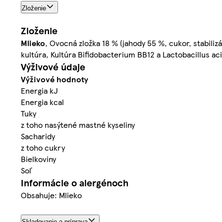
Zloženie
Zloženie
Mlieko
, Ovocná zložka 18 % (jahody 55 %, cukor, stabiliz
kultúra, Kultúra Bifidobacterium BB12 a Lactobacillus ac
Výživové údaje
Výživové hodnoty
Energia kJ
Energia kcal
Tuky
z toho nasýtené mastné kyseliny
Sacharidy
z toho cukry
Bielkoviny
Soľ
Informácie o alergénoch
Obsahuje: Mlieko
Skladovanie a príprava