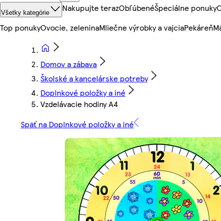
Nakupujte teraz
Obľúbené
Špeciálne ponuky
O
Všetky kategórie
Top ponuky
Ovocie, zelenina
Mliečne výrobky a vajcia
Pekáreň
Mä
Domov a zábava
Školské a kancelárske potreby
Doplnkové položky a iné
Vzdelávacie hodiny A4
Späť na Doplnkové položky a iné