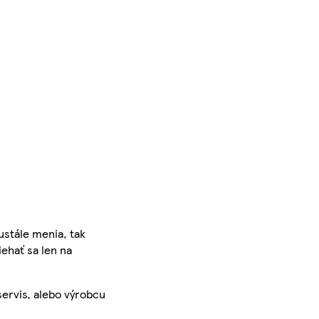
ustále menia, tak
iehať sa len na
servis, alebo výrobcu