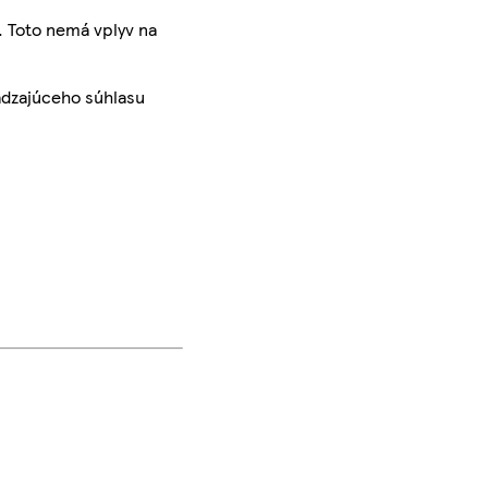
. Toto nemá vplyv na
ádzajúceho súhlasu