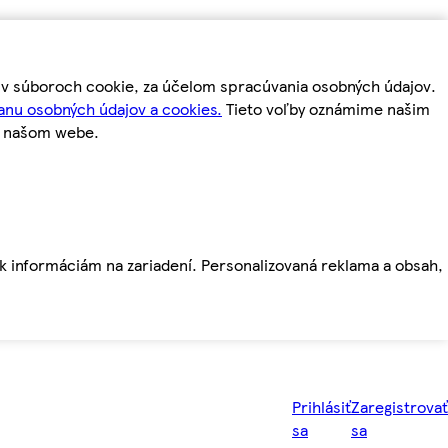
m v súboroch cookie, za účelom spracúvania osobných údajov.
anu osobných údajov a cookies.
Tieto voľby oznámime našim
a našom webe.
ť k informáciám na zariadení. Personalizovaná reklama a obsah,
Prihlásiť
Zaregistrovať
sa
sa