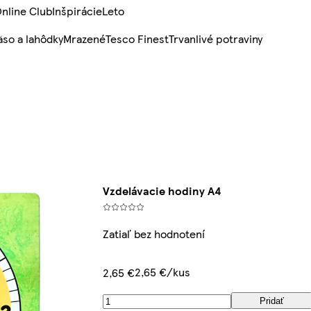
nline Club
Inšpirácie
Leto
so a lahôdky
Mrazené
Tesco Finest
Trvanlivé potraviny
Vzdelávacie hodiny A4
Zatiaľ bez hodnotení
2,65 €/kus
2,65 €
Pridať