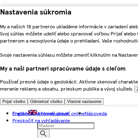
Nastavenia súkromia
My a našich 18 partnerov ukladáme informácie v zariadení ale
Svoj súhlas môžete udeliť alebo spravovať voľbou Prijať aleb
partnerom a neovplyvnia údaje o prehliadaní. Vaše rozhodnu
Svoje nastavenia súhlasu môžete zmeniť kliknutím na Nastaven
My a naši partneri spracúvame údaje s cieľom
Používať presné údaje o geolokácii. Aktívne skenovať charakter
meranie reklamy a obsahu, prieskum publika a vývoj služieb.
Prijať všetko
Odmietnuť všetko
Vlastné nastavenie
Preskočiť na hlavný obsah
English
Ako nakupovať online
Nápoveda
Preskočiť na vyhľadávanie