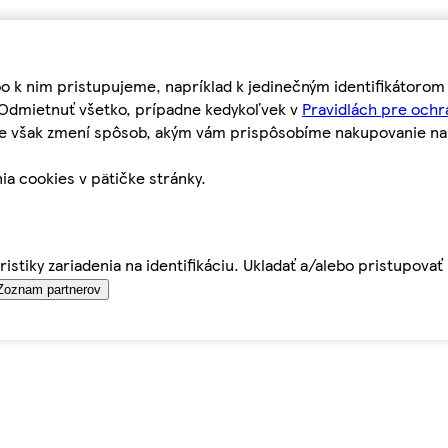
bo k nim pristupujeme, napríklad k jedinečným identifikátoro
o Odmietnuť všetko, prípadne kedykoľvek v
Pravidlách pre ochr
tie však zmení spôsob, akým vám prispôsobíme nakupovanie n
ia cookies v pätičke stránky.
istiky zariadenia na identifikáciu. Ukladať a/alebo pristupova
Zoznam partnerov