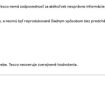
, Tesco nemá zodpovednosť za akékoľvek nesprávne informácie
bu, a nesmú byť reprodukované žiadnym spôsobom bez predch
webe. Tesco neoveruje zverejnené hodnotenia.