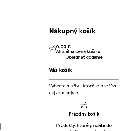
Nákupný košík
0,00 €
Aktuálna cena košíku
0,00 €
Aktuálna cena košíku
Objednať dodanie
Váš košík
Vyberte službu, ktorá je pre Vás
najvhodnejšie
Prázdny košík
Produkty, ktoré pridáte do