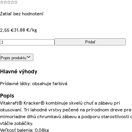
Zatiaľ bez hodnotení
31,88 €/kg
2,55 €
Pridať
Popis produktu
Hlavné výhody
Prídavné látky: obsahuje farbivá
Popis
Vitakraft® Kräcker® kombinuje skvelú chuť a zábavu pri
okusovaní. Tri lahodné vrstvy pečené na prírodnom dreve pre
mimoriadne dlhú chrumkavú zábavu a podporu starostlivosti 
vtáčie zobáčiky.
Veľkosť balenia: 0.08kg