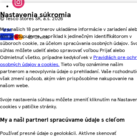
Nastavenia súkromia
©
Tesco Stores SR, a.s. 2026
My a našich 18 partnerov ukladáme informácie v zariadení aleb
nim pristupujeme, napríklad k jedinečným identifikátorom v
súboroch cookie, za účelom spracúvania osobných údajov. Sv
súhlas môžete udeliť alebo spravovať voľbou Prijať alebo
Odmietnuť všetko, prípadne kedykoľvek v
Pravidlách pre och
osobných údajov a cookies.
Tieto voľby oznámime našim
partnerom a neovplyvnia údaje o prehliadaní. Vaše rozhodnuti
však zmení spôsob, akým vám prispôsobíme nakupovanie na
našom webe.
Svoje nastavenia súhlasu môžete zmeniť kliknutím na Nastave
cookies v pätičke stránky.
My a naši partneri spracúvame údaje s cieľom
Používať presné údaje o geolokácii. Aktívne skenovať