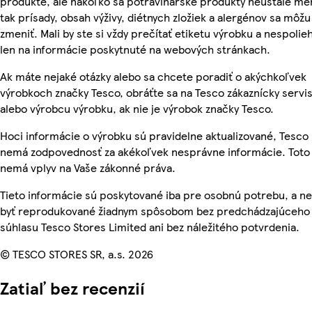
produkte, ale nakoľko sa potravinárske produkty neustále me
tak prísady, obsah výživy, diétnych zložiek a alergénov sa môžu
zmeniť. Mali by ste si vždy prečítať etiketu výrobku a nespolie
len na informácie poskytnuté na webových stránkach.
Ak máte nejaké otázky alebo sa chcete poradiť o akýchkoľvek
výrobkoch značky Tesco, obráťte sa na Tesco zákaznícky servis
alebo výrobcu výrobku, ak nie je výrobok značky Tesco.
Hoci informácie o výrobku sú pravidelne aktualizované, Tesco
nemá zodpovednosť za akékoľvek nesprávne informácie. Toto
nemá vplyv na Vaše zákonné práva.
Tieto informácie sú poskytované iba pre osobnú potrebu, a 
byť reprodukované žiadnym spôsobom bez predchádzajúceho
súhlasu Tesco Stores Limited ani bez náležitého potvrdenia.
© TESCO STORES SR, a.s. 2026
Zatiaľ bez recenzií