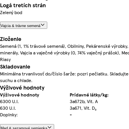
Logá tretích strán
Zelený bod
Vajcia & trávne semená
Zloženie
Semená (1, 1% trávové semená), Obilniny, Pekárenské výrobky
minerály, Vajcia a vaječné výrobky (0, 74% vaječný prášok), Me
Riasy
Skladovanie
Minimálna trvanlivosť do/číslo šarže: pozri pečiatku. Skladujte
suchu a chlade.
Výživové hodnoty
Výživové hodnoty
Prídavné látky/kg:
6300 U.I.
3a672b, Vit. A
630 U.I.
3a671, Vit. D₃
Doplnky:
-
Med & sezamové semienka