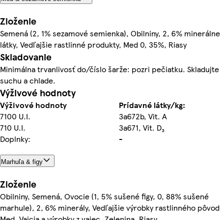
Zloženie
Semená (2, 1% sezamové semienka), Obilniny, 2, 6% minerálne
látky, Vedľajšie rastlinné produkty, Med 0, 35%, Riasy
Skladovanie
Minimálna trvanlivosť do/číslo šarže: pozri pečiatku. Skladujte
suchu a chlade.
Výživové hodnoty
Výživové hodnoty
Prídavné látky/kg:
7100 U.I.
3a672b, Vit. A
710 U.I.
3a671, Vit. D₃
Doplnky:
-
Marhuľa & figy
Zloženie
Obilniny, Semená, Ovocie (1, 5% sušené figy, 0, 88% sušené
marhule), 2, 6% minerály, Vedľajšie výrobky rastlinného pôvod
Med, Vajcia a výrobky z vajec, Zelenina, Riasy