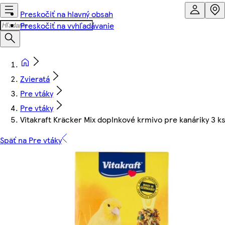
Preskočiť na hlavný obsah
Preskočiť na vyhľadávanie
Zvieratá
Pre vtáky
Pre vtáky
Vitakraft Kräcker Mix doplnkové krmivo pre kanáriky 3 ks
Späť na Pre vtáky