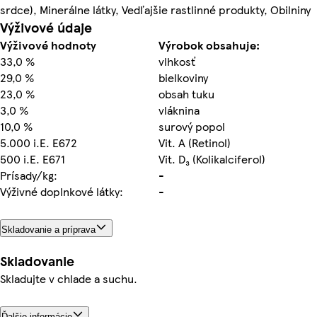
srdce), Minerálne látky, Vedľajšie rastlinné produkty, Obilniny
Výživové údaje
Výživové hodnoty
Výrobok obsahuje:
33,0 %
vlhkosť
29,0 %
bielkoviny
23,0 %
obsah tuku
3,0 %
vláknina
10,0 %
surový popol
5.000 i.E. E672
Vit. A (Retinol)
500 i.E. E671
Vit. D₃ (Kolikalciferol)
Prísady/kg:
-
Výživné doplnkové látky:
-
Skladovanie a príprava
Skladovanie
Skladujte v chlade a suchu.
Ďalšie informácie