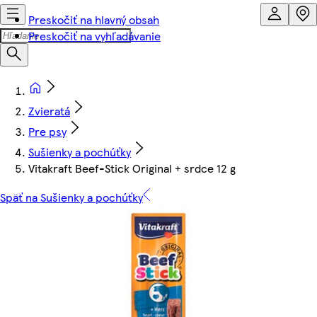
Preskočiť na hlavný obsah
Preskočiť na vyhľadávanie
Zvieratá
Pre psy
Sušienky a pochúťky
Vitakraft Beef-Stick Original + srdce 12 g
Späť na Sušienky a pochúťky