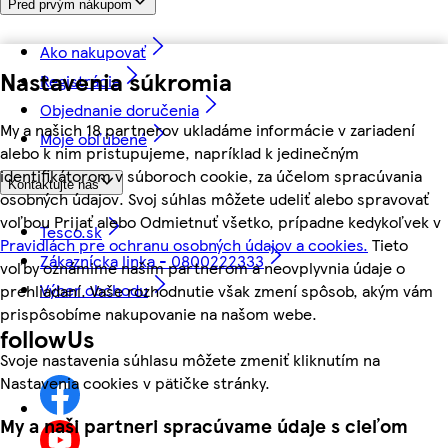
Pred prvým nákupom
Ako nakupovať
Nastavenia súkromia
Registrácia
Objednanie doručenia
My a našich 18 partnerov ukladáme informácie v zariadení
Moje obľúbené
alebo k nim pristupujeme, napríklad k jedinečným
identifikátorom v súboroch cookie, za účelom spracúvania
Kontaktujte nás
osobných údajov. Svoj súhlas môžete udeliť alebo spravovať
voľbou Prijať alebo Odmietnuť všetko, prípadne kedykoľvek v
Tesco.sk
Pravidlách pre ochranu osobných údajov a cookies.
Tieto
Zákaznícka linka - 0800222333
voľby oznámime našim partnerom a neovplyvnia údaje o
Výber obchodu
prehliadaní. Vaše rozhodnutie však zmení spôsob, akým vám
prispôsobíme nakupovanie na našom webe.
followUs
Svoje nastavenia súhlasu môžete zmeniť kliknutím na
Nastavenia cookies v pätičke stránky.
My a naši partneri spracúvame údaje s cieľom