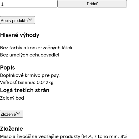
Pridať
Popis produktu
Hlavné výhody
Bez farbív a konzervačných látok
Bez umelých ochucovadiel
Popis
Doplnkové krmivo pre psy.
Veľkosť balenia: 0.012kg
Logá tretích strán
Zelený bod
Zloženie
Zloženie
Mäso a živočíšne vedľajšie produkty (91%, z toho min. 4%