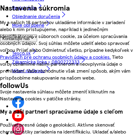
Nastavenia súkromia
Registrácia
Objednanie doručenia
My a našich 18 partnerov ukladáme informácie v zariadení
Moje obľúbené
alebo k nim pristupujeme, napríklad k jedinečným
identifikátorom v súboroch cookie, za účelom spracúvania
Kontaktujte nás
osobných údajov. Svoj súhlas môžete udeliť alebo spravovať
voľbou Prijať alebo Odmietnuť všetko, prípadne kedykoľvek v
Tesco.sk
Pravidlách pre ochranu osobných údajov a cookies.
Tieto
Zákaznícka linka - 0800222333
voľby oznámime našim partnerom a neovplyvnia údaje o
Výber obchodu
prehliadaní. Vaše rozhodnutie však zmení spôsob, akým vám
prispôsobíme nakupovanie na našom webe.
followUs
Svoje nastavenia súhlasu môžete zmeniť kliknutím na
Nastavenia cookies v pätičke stránky.
My a naši partneri spracúvame údaje s cieľom
Používať presné údaje o geolokácii. Aktívne skenovať
charakteristiky zariadenia na identifikáciu. Ukladať a/alebo