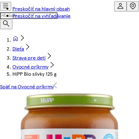
Preskočiť na hlavný obsah
Preskočiť na vyhľadávanie
Dieťa
Strava pre deti
Ovocné príkrmy
HiPP Bio slivky 125 g
Späť na Ovocné príkrmy