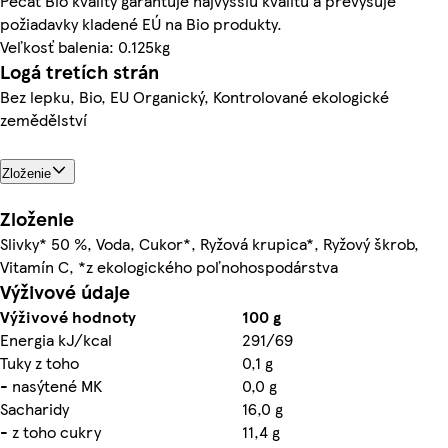
Pečať Bio kvality garantuje najvyššiu kvalitu a prevyšuje
požiadavky kladené EÚ na Bio produkty.
Veľkosť balenia: 0.125kg
Logá tretích strán
Bez lepku, Bio, EU Organický, Kontrolované ekologické
zemědělství
Zloženie
Zloženie
Slivky* 50 %, Voda, Cukor*, Ryžová krupica*, Ryžový škrob,
Vitamín C, *z ekologického poľnohospodárstva
Výživové údaje
Výživové hodnoty
100 g
Energia kJ/kcal
291/69
Tuky z toho
0,1 g
- nasýtené MK
0,0 g
Sacharidy
16,0 g
- z toho cukry
11,4 g