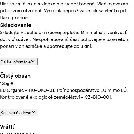
Uistite sa, či sklo a viečko nie sú poškodené. Viečko cvakne
pri prvom otvorení. Výrobok nepoužívajte, ak sa viečko pri
tlaku prehne.
Skladovanie
Skladujte v suchu pri izbovej teplote. Minimálna trvanlivosť
do: viď uzáver. Nespotrebovanú časť uchovajte v uzavretom
pohári v chladničke a spotrebujte do 3 dní.
Ďalšie informácie
Čistý obsah
125g ℮
EU Organic - HU-ÖKO-01, Poľnohospodárstvo EÚ mimo EÚ.
Kontrolované ekologické zemědělství - CZ-BIO-001.
Kontaktná adresa
Vrátiť
HiPP Czech s.r.o.