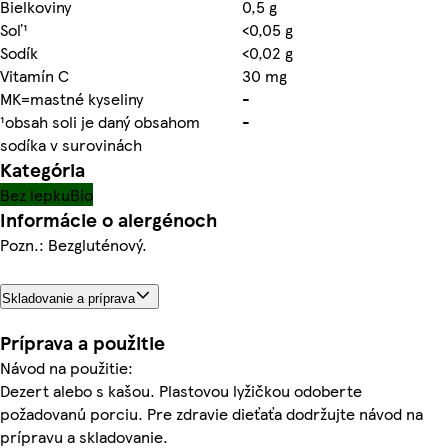
Bielkoviny
0,5 g
Soľ¹
<0,05 g
Sodík
<0,02 g
Vitamín C
30 mg
MK=mastné kyseliny
-
¹obsah soli je daný obsahom
-
sodíka v surovinách
Kategória
Bez lepku
Bio
Informácie o alergénoch
Pozn.: Bezgluténový.
Skladovanie a príprava
Príprava a použitie
Návod na použitie:
Dezert alebo s kašou. Plastovou lyžičkou odoberte
požadovanú porciu. Pre zdravie dieťaťa dodržujte návod na
prípravu a skladovanie.