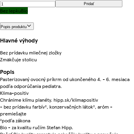
Pridať
Bez lepku
Bio
Popis produktu
Hlavné výhody
Bez prídavku mliečnej zložky
Zmäkčuje stolicu
Popis
Pasterizovaný ovocný príkrm od ukončeného 4. - 6. mesiaca
podľa odporúčania pediatra.
Klima-positiv
Chránime klímu planéty. hipp.sk/klimapositiv
- bez prídavku farbív², konzervačných látok², aróm -
premiešajte
²podľa zákona
Bio - za kvalitu ručím Stefan Hipp.