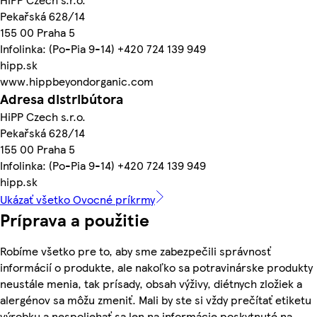
Pekařská 628/14
155 00 Praha 5
Infolinka: (Po-Pia 9-14) +420 724 139 949
hipp.sk
www.hippbeyondorganic.com
Adresa distribútora
HiPP Czech s.r.o.
Pekařská 628/14
155 00 Praha 5
Infolinka: (Po-Pia 9-14) +420 724 139 949
hipp.sk
Ukázať všetko Ovocné príkrmy
Príprava a použitie
Robíme všetko pre to, aby sme zabezpečili správnosť
informácií o produkte, ale nakoľko sa potravinárske produkty
neustále menia, tak prísady, obsah výživy, diétnych zložiek a
alergénov sa môžu zmeniť. Mali by ste si vždy prečítať etiketu
výrobku a nespoliehať sa len na informácie poskytnuté na