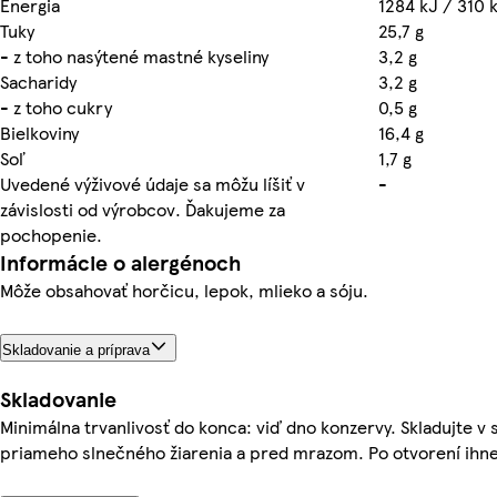
Energia
1284 kJ / 310 
Tuky
25,7 g
- z toho nasýtené mastné kyseliny
3,2 g
Sacharidy
3,2 g
- z toho cukry
0,5 g
Bielkoviny
16,4 g
Soľ
1,7 g
Uvedené výživové údaje sa môžu líšiť v
-
závislosti od výrobcov. Ďakujeme za
pochopenie.
Informácie o alergénoch
Môže obsahovať horčicu, lepok, mlieko a sóju.
Skladovanie a príprava
Skladovanie
Minimálna trvanlivosť do konca: viď dno konzervy. Skladujte 
priameho slnečného žiarenia a pred mrazom. Po otvorení ihn