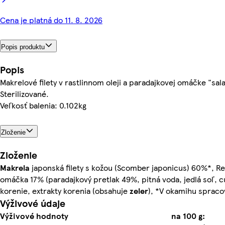
Cena je platná do 11. 8. 2026
Popis produktu
Popis
Makrelové filety v rastlinnom oleji a paradajkovej omáčke "sal
Sterilizované.
Veľkosť balenia: 0.102kg
Zloženie
Zloženie
Makrela
japonská filety s kožou (Scomber japonicus) 60%*, R
omáčka 17% (paradajkový pretlak 49%, pitná voda, jedlá soľ, c
korenie, extrakty korenia (obsahuje
zeler
), *V okamihu spracov
Výživové údaje
Výživové hodnoty
na 100 g: