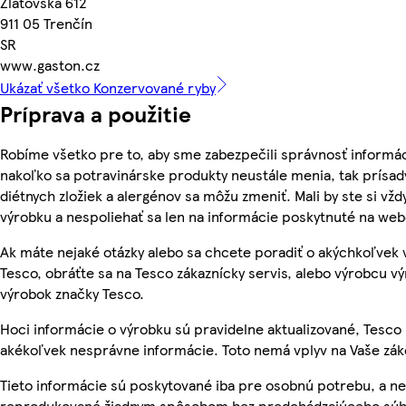
Zlatovská 612
911 05 Trenčín
SR
www.gaston.cz
Ukázať všetko Konzervované ryby
Príprava a použitie
Robíme všetko pre to, aby sme zabezpečili správnosť informác
nakoľko sa potravinárske produkty neustále menia, tak prísady
diétnych zložiek a alergénov sa môžu zmeniť. Mali by ste si vžd
výrobku a nespoliehať sa len na informácie poskytnuté na we
Ak máte nejaké otázky alebo sa chcete poradiť o akýchkoľvek
Tesco, obráťte sa na Tesco zákaznícky servis, alebo výrobcu vý
výrobok značky Tesco.
Hoci informácie o výrobku sú pravidelne aktualizované, Tesc
akékoľvek nesprávne informácie. Toto nemá vplyv na Vaše zá
Tieto informácie sú poskytované iba pre osobnú potrebu, a n
reprodukované žiadnym spôsobom bez predchádzajúceho súhl