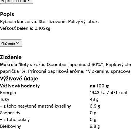
Popis produktu
Popis
Rybacia konzerva. Sterilizované. Pálivý výrobok.
Veľkosť balenia: 0.102kg
Zloženie
Zloženie
Makrela
filety s kožou (Scomber japonicus) 60%*, Repkový olej
paprička 1%, Prírodná papriková aróma, *V okamihu spracovan
Výživové údaje
Výživové hodnoty
na 100 g:
Energia
1943 kJ / 471 kcal
Tuky
48 g
- z toho nasýtené mastné kyseliny
6,9 g
Sacharidy
0 g
- z toho cukry
0 g
Bielkoviny
9,8 g