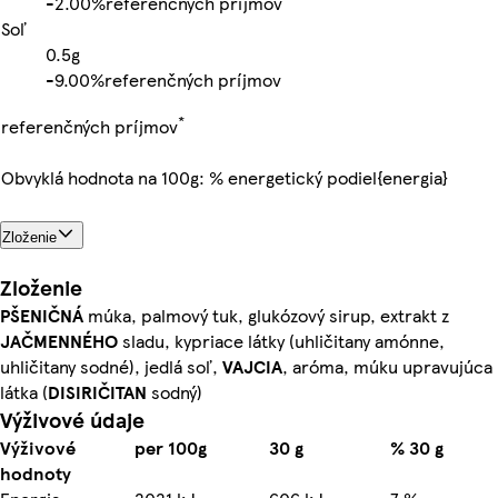
-
2.00%
referenčných príjmov
Soľ
0.5g
-
9.00%
referenčných príjmov
*
referenčných príjmov
Obvyklá hodnota na 100g: % energetický podiel{energia}
Zloženie
Zloženie
PŠENIČNÁ
múka, palmový tuk, glukózový sirup, extrakt z
JAČMENNÉHO
sladu, kypriace látky (uhličitany amónne,
uhličitany sodné), jedlá soľ,
VAJCIA
, aróma, múku upravujúca
látka (
DISIRIČITAN
sodný)
Výživové údaje
Výživové
per 100g
30 g
% 30 g
hodnoty