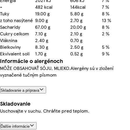
Energia
2021 kJ
606 kJ
7 %
-
482 kcal
144kcal
7 %
Tuky
19.00 g
5.80 g
8 %
z toho nasýtené
9.00 g
2.70 g
13 %
Sacharidy
67.00 g
20.00 g
8 %
Cukry celkom
7.10 g
2.10 g
2 %
Vláknina
2.40 g
0.70 g
Bielkoviny
8.30 g
2.50 g
5 %
Ekvivalent soli
1.70 g
0.52 g
9 %
Informácie o alergénoch
MÔŽE OBSAHOVAŤ SÓJU, MLIEKO.Alergény sú v zložení
vyznačené tučným písmom
Skladovanie a príprava
Skladovanie
Uschovajte v suchu. Chráňte pred teplom.
Ďalšie informácie