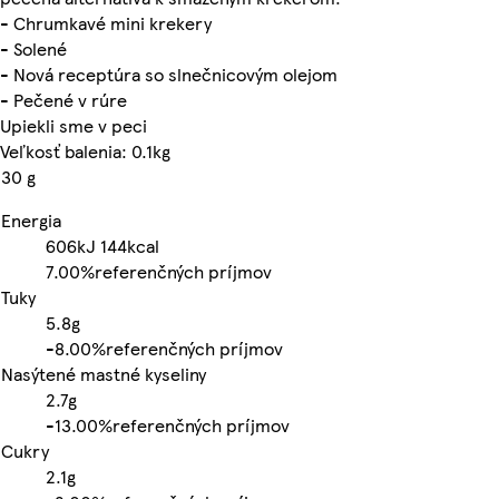
- Chrumkavé mini krekery
- Solené
- Nová receptúra so slnečnicovým olejom
- Pečené v rúre
Upiekli sme v peci
Veľkosť balenia: 0.1kg
30 g
Energia
606kJ
144kcal
7.00%
referenčných príjmov
Tuky
5.8g
-
8.00%
referenčných príjmov
Nasýtené mastné kyseliny
2.7g
-
13.00%
referenčných príjmov
Cukry
2.1g