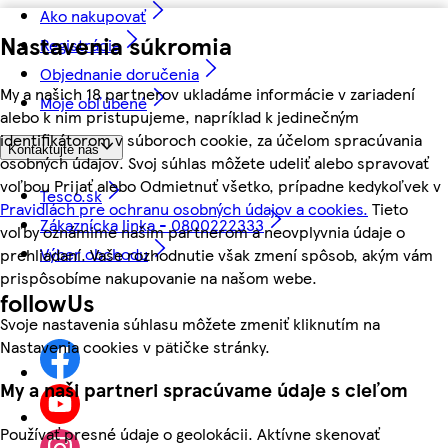
Ako nakupovať
Nastavenia súkromia
Registrácia
Objednanie doručenia
My a našich 18 partnerov ukladáme informácie v zariadení
Moje obľúbené
alebo k nim pristupujeme, napríklad k jedinečným
identifikátorom v súboroch cookie, za účelom spracúvania
Kontaktujte nás
osobných údajov. Svoj súhlas môžete udeliť alebo spravovať
voľbou Prijať alebo Odmietnuť všetko, prípadne kedykoľvek v
Tesco.sk
Pravidlách pre ochranu osobných údajov a cookies.
Tieto
Zákaznícka linka - 0800222333
voľby oznámime našim partnerom a neovplyvnia údaje o
Výber obchodu
prehliadaní. Vaše rozhodnutie však zmení spôsob, akým vám
prispôsobíme nakupovanie na našom webe.
followUs
Svoje nastavenia súhlasu môžete zmeniť kliknutím na
Nastavenia cookies v pätičke stránky.
My a naši partneri spracúvame údaje s cieľom
Používať presné údaje o geolokácii. Aktívne skenovať