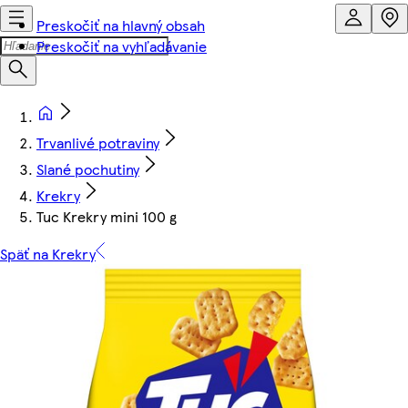
Preskočiť na hlavný obsah
Preskočiť na vyhľadávanie
Trvanlivé potraviny
Slané pochutiny
Krekry
Tuc Krekry mini 100 g
Späť na Krekry