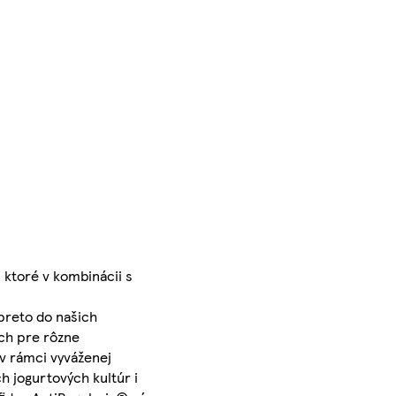
 ktoré v kombinácii s
 preto do našich
och pre rôzne
 v rámci vyváženej
h jogurtových kultúr i