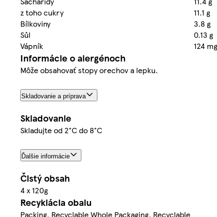
Sacharidy
11.4 g
z toho cukry
11.1 g
Bílkoviny
3.8 g
Sůl
0.13 g
Vápník
124 m
Informácie o alergénoch
Môže obsahovať stopy orechov a lepku.
Skladovanie a príprava
Skladovanie
Skladujte od 2°C do 8°C
Ďalšie informácie
Čistý obsah
4 x 120g
Recyklácia obalu
Packing. Recyclable Whole Packaging. Recyclable