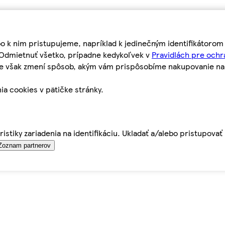
bo k nim pristupujeme, napríklad k jedinečným identifikátoro
o Odmietnuť všetko, prípadne kedykoľvek v
Pravidlách pre ochr
tie však zmení spôsob, akým vám prispôsobíme nakupovanie n
ia cookies v pätičke stránky.
istiky zariadenia na identifikáciu. Ukladať a/alebo pristupova
Zoznam partnerov