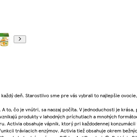
aždý deň. Starostlivo sme pre vás vybrali to najlepšie ovocie,
. A to, čo je vnútri, sa naozaj počíta. V jednoduchosti je krása,
h vznikajú produkty v lahodných príchutiach a mnohých formát
úru. Activia obsahuje vápnik, ktorý pri každodennej konzumácii
funkcii tráviacich enzýmov. Activia tiež obsahuje okrem bežnýc