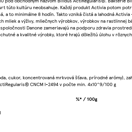
010 pod obchodným názvom Bifidus ActiRegularis®. Baktérie Bi
gurt túto kultúru neobsahuje. Každý produkt Activia potom potr
, a to minimálne 8 hodín. Takto vzniká čistá a lahodná Activia -
 mliek a výživy, mliečnych výrobkov, výrobkov na rastlinnej b
vity spoločnosti Danone zameriavajú na podporu zdravia prostre
tné a kvalitné výrobky, ktoré hrajú dôležitú úlohu v rôznych 
voda, cukor, koncentrovaná mrkvová šťava, prírodné arómy), z
s ActiRegularis® CNCM I-2494 v počte min. 4x10^9/100 g
%* / 100g
J
l