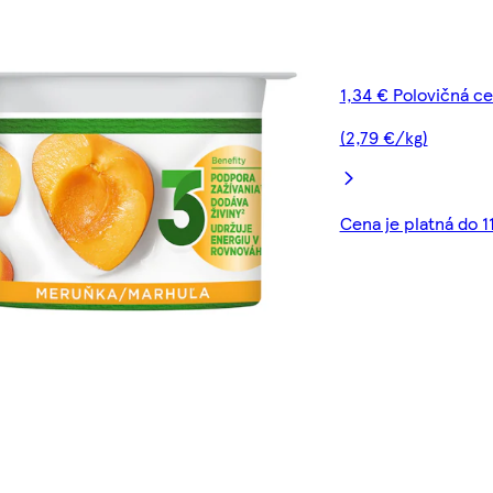
1,34 € Polovičná c
(2,79 €/kg)
Cena je platná do 1