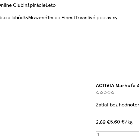
nline Club
Inšpirácie
Leto
so a lahôdky
Mrazené
Tesco Finest
Trvanlivé potraviny
ACTIVIA Marhuľa 
Zatiaľ bez hodnote
5,60 €/kg
2,69 €