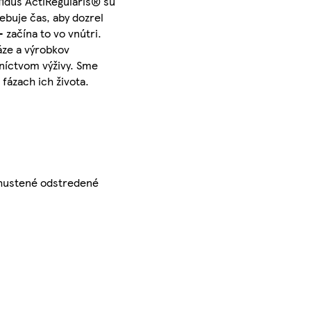
fidus ActiRegularis® sú
ebuje čas, aby dozrel
 začína to vo vnútri.
áze a výrobkov
dníctvom výživy. Sme
fázach ich života.
ahustené odstredené