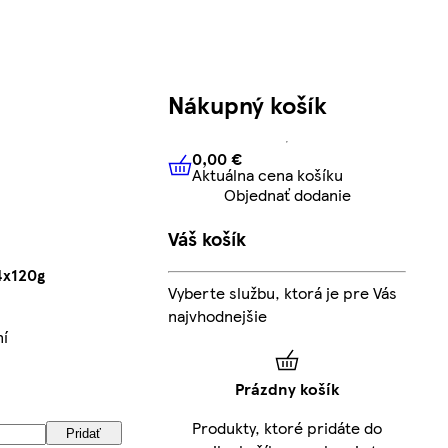
Nákupný košík
0,00 €
Aktuálna cena košíku
0,00 €
Aktuálna cena košíku
Objednať dodanie
Váš košík
4x120g
Vyberte službu, ktorá je pre Vás
najvhodnejšie
ní
Prázdny košík
Produkty, ktoré pridáte do
Pridať