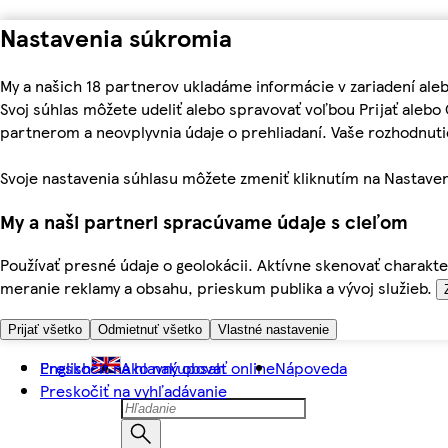
Nastavenia súkromia
My a našich 18 partnerov ukladáme informácie v zariadení ale
Svoj súhlas môžete udeliť alebo spravovať voľbou Prijať aleb
partnerom a neovplyvnia údaje o prehliadaní. Vaše rozhodnu
Svoje nastavenia súhlasu môžete zmeniť kliknutím na Nastaven
My a naši partneri spracúvame údaje s cieľom
Používať presné údaje o geolokácii. Aktívne skenovať charakter
meranie reklamy a obsahu, prieskum publika a vývoj služieb.
Prijať všetko
Odmietnuť všetko
Vlastné nastavenie
Preskočiť na hlavný obsah
English
Ako nakupovať online
Nápoveda
Preskočiť na vyhľadávanie