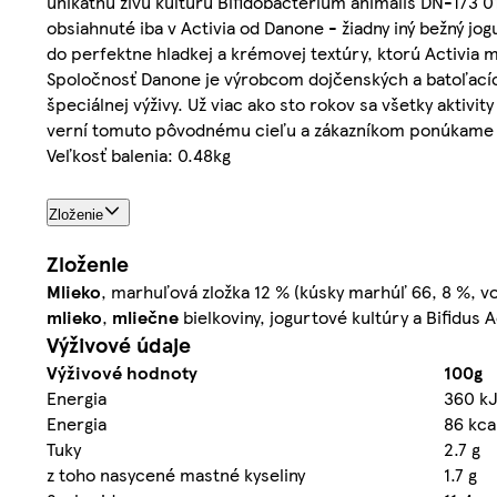
unikátnu živú kultúru Bifidobacterium animalis DN-173 
obsiahnuté iba v Activia od Danone - žiadny iný bežný jo
do perfektne hladkej a krémovej textúry, ktorú Activia má
Spoločnosť Danone je výrobcom dojčenských a batoľacích
špeciálnej výživy. Už viac ako sto rokov sa všetky akti
verní tomuto pôvodnému cieľu a zákazníkom ponúkame chu
Veľkosť balenia: 0.48kg
Zloženie
Zloženie
Mlieko
, marhuľová zložka 12 % (kúsky marhúľ 66, 8 %, 
mlieko
,
mliečne
bielkoviny, jogurtové kultúry a Bifidu
Výživové údaje
Výživové hodnoty
100g
Energia
360 k
Energia
86 kca
Tuky
2.7 g
z toho nasycené mastné kyseliny
1.7 g