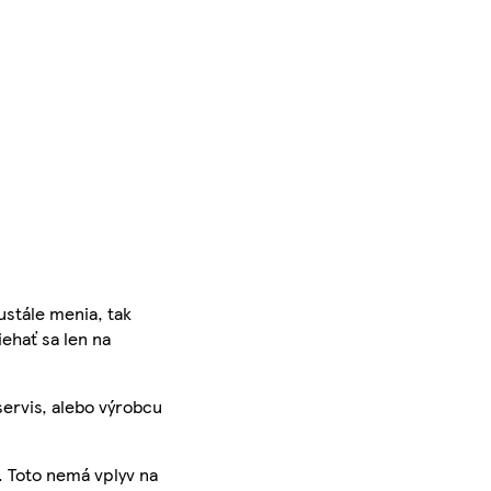
ustále menia, tak
iehať sa len na
servis, alebo výrobcu
. Toto nemá vplyv na