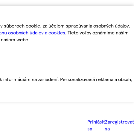
m v súboroch cookie, za účelom spracúvania osobných údajov.
anu osobných údajov a cookies.
Tieto voľby oznámime našim
a našom webe.
ť k informáciám na zariadení. Personalizovaná reklama a obsah,
Prihlásiť
Zaregistrovať
sa
sa