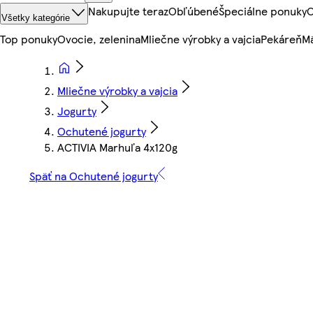
Nakupujte teraz
Obľúbené
Špeciálne ponuky
O
Všetky kategórie
Top ponuky
Ovocie, zelenina
Mliečne výrobky a vajcia
Pekáreň
Mä
Mliečne výrobky a vajcia
Jogurty
Ochutené jogurty
ACTIVIA Marhuľa 4x120g
Späť na Ochutené jogurty