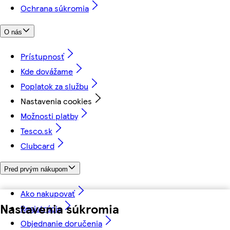
Ochrana súkromia
O nás
Prístupnosť
Kde dovážame
Poplatok za službu
Nastavenia cookies
Možnosti platby
Tesco.sk
Clubcard
Pred prvým nákupom
Ako nakupovať
Nastavenia súkromia
Registrácia
Objednanie doručenia