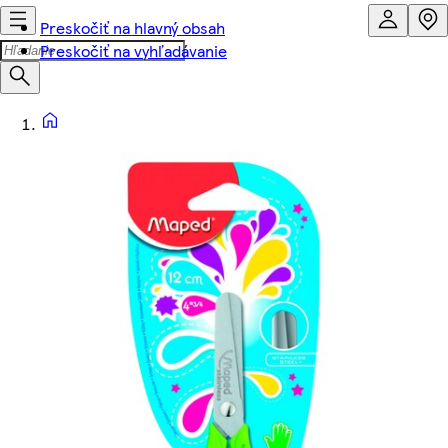
Preskočiť na hlavný obsah
Preskočiť na vyhľadávanie