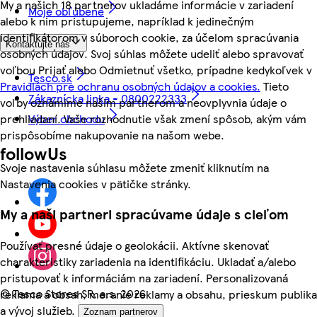
My a našich 18 partnerov ukladáme informácie v zariadení
Moje obľúbené
alebo k nim pristupujeme, napríklad k jedinečným
identifikátorom v súboroch cookie, za účelom spracúvania
Kontaktujte nás
osobných údajov. Svoj súhlas môžete udeliť alebo spravovať
voľbou Prijať alebo Odmietnuť všetko, prípadne kedykoľvek v
Tesco.sk
Pravidlách pre ochranu osobných údajov a cookies.
Tieto
Zákaznícka linka - 0800222333
voľby oznámime našim partnerom a neovplyvnia údaje o
prehliadaní. Vaše rozhodnutie však zmení spôsob, akým vám
Výber obchodu
prispôsobíme nakupovanie na našom webe.
followUs
Svoje nastavenia súhlasu môžete zmeniť kliknutím na
Nastavenia cookies v pätičke stránky.
My a naši partneri spracúvame údaje s cieľom
Používať presné údaje o geolokácii. Aktívne skenovať
charakteristiky zariadenia na identifikáciu. Ukladať a/alebo
pristupovať k informáciám na zariadení. Personalizovaná
©
Tesco Stores SR, a.s. 2026
reklama a obsah, meranie reklamy a obsahu, prieskum publika
a vývoj služieb.
Zoznam partnerov