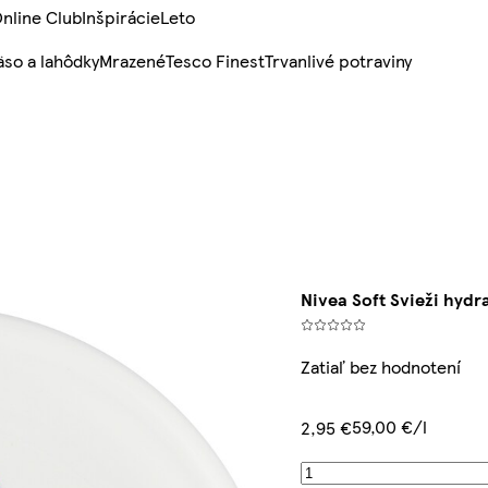
nline Club
Inšpirácie
Leto
so a lahôdky
Mrazené
Tesco Finest
Trvanlivé potraviny
Nivea Soft Svieži hydr
Zatiaľ bez hodnotení
59,00 €/l
2,95 €