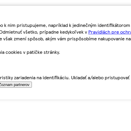
bo k nim pristupujeme, napríklad k jedinečným identifikátoro
o Odmietnuť všetko, prípadne kedykoľvek v
Pravidlách pre ochr
tie však zmení spôsob, akým vám prispôsobíme nakupovanie n
ia cookies v pätičke stránky.
istiky zariadenia na identifikáciu. Ukladať a/alebo pristupova
Zoznam partnerov