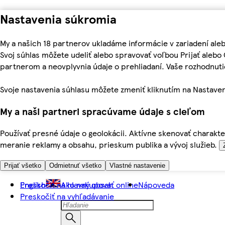
Nastavenia súkromia
My a našich 18 partnerov ukladáme informácie v zariadení ale
Svoj súhlas môžete udeliť alebo spravovať voľbou Prijať aleb
partnerom a neovplyvnia údaje o prehliadaní. Vaše rozhodnu
Svoje nastavenia súhlasu môžete zmeniť kliknutím na Nastaven
My a naši partneri spracúvame údaje s cieľom
Používať presné údaje o geolokácii. Aktívne skenovať charakter
meranie reklamy a obsahu, prieskum publika a vývoj služieb.
Prijať všetko
Odmietnuť všetko
Vlastné nastavenie
Preskočiť na hlavný obsah
English
Ako nakupovať online
Nápoveda
Preskočiť na vyhľadávanie