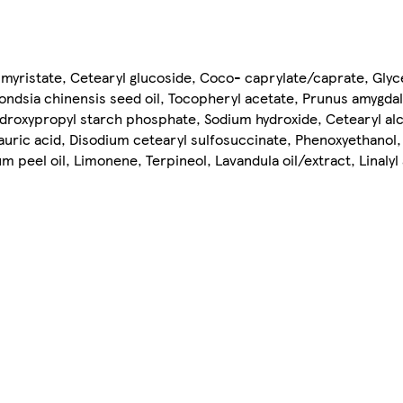
l myristate, Cetearyl glucoside, Coco- caprylate/caprate, Glyc
ndsia chinensis seed oil, Tocopheryl acetate, Prunus amygdalu
, Hydroxypropyl starch phosphate, Sodium hydroxide, Cetearyl al
auric acid, Disodium cetearyl sulfosuccinate, Phenoxyethanol, L
 peel oil, Limonene, Terpineol, Lavandula oil/extract, Linaly