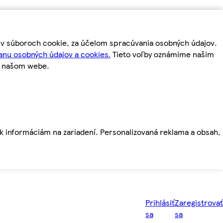
m v súboroch cookie, za účelom spracúvania osobných údajov.
anu osobných údajov a cookies.
Tieto voľby oznámime našim
a našom webe.
ť k informáciám na zariadení. Personalizovaná reklama a obsah,
Prihlásiť
Zaregistrovať
sa
sa