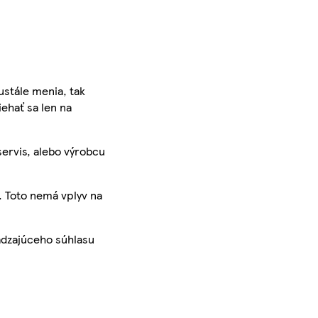
ustále menia, tak
iehať sa len na
servis, alebo výrobcu
. Toto nemá vplyv na
ádzajúceho súhlasu