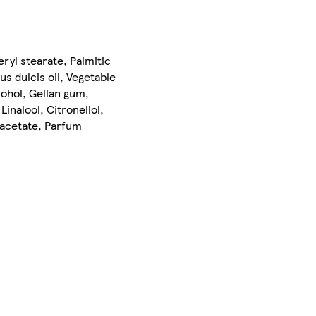
eryl stearate, Palmitic
s dulcis oil, Vegetable
cohol, Gellan gum,
inalool, Citronellol,
l acetate, Parfum