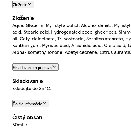
Zloženie
Zloženie
Aqua, Glycerin, Myristyl alcohol, Alcohol denat., Myristy
acid, Stearic acid, Hydrogenated coco-glycerides, Simmo
oil, Cetyl ricinoleate, Triisostearin, Sorbitan stearate
Xanthan gum, Myristic acid, Arachidic acid, Oleic acid, L
Alpha-isomethyl ionone, Acetyl cedrene, Citrus aurantium
Skladovanie a príprava
Skladovanie
Skladujte do 25 °C.
Ďalšie informácie
Čistý obsah
50ml ℮