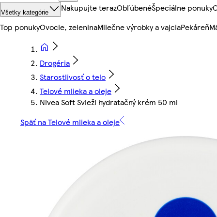
Nakupujte teraz
Obľúbené
Špeciálne ponuky
O
Všetky kategórie
Top ponuky
Ovocie, zelenina
Mliečne výrobky a vajcia
Pekáreň
Mä
Drogéria
Starostlivosť o telo
Telové mlieka a oleje
Nivea Soft Svieži hydratačný krém 50 ml
Späť na Telové mlieka a oleje