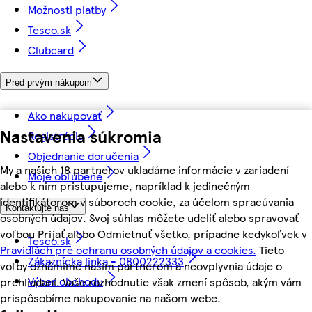
Možnosti platby
Tesco.sk
Clubcard
Pred prvým nákupom
Ako nakupovať
Nastavenia súkromia
Registrácia
Objednanie doručenia
My a našich 18 partnerov ukladáme informácie v zariadení
Moje obľúbené
alebo k nim pristupujeme, napríklad k jedinečným
identifikátorom v súboroch cookie, za účelom spracúvania
Kontaktujte nás
osobných údajov. Svoj súhlas môžete udeliť alebo spravovať
voľbou Prijať alebo Odmietnuť všetko, prípadne kedykoľvek v
Tesco.sk
Pravidlách pre ochranu osobných údajov a cookies.
Tieto
Zákaznícka linka - 0800222333
voľby oznámime našim partnerom a neovplyvnia údaje o
Výber obchodu
prehliadaní. Vaše rozhodnutie však zmení spôsob, akým vám
prispôsobíme nakupovanie na našom webe.