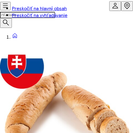
Preskočiť na hlavný obsah
Preskočiť na vyhľadávanie