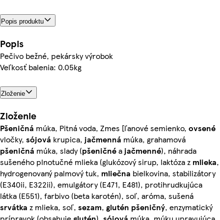
Popis produktu
Popis
Pečivo bežné, pekársky výrobok
Veľkosť balenia: 0.05kg
Zloženie
Zloženie
Pšeničná
múka, Pitná voda, Zmes [ľanové semienko,
ovsené
vločky,
sójová
krupica,
jačmenná
múka, grahamová
pšeničná
múka, slady (
pšeničné
a
jačmenné
), náhrada
sušeného plnotučné mlieka (glukózový sirup, laktóza z
mlieka
,
hydrogenovaný palmový tuk,
mliečna
bielkovina, stabilizátory
(E340ii, E322ii), emulgátory (E471, E481), protihrudkujúca
látka (E551), farbivo (beta karotén), soľ, aróma, sušená
srvátka
z mlieka, soľ,
sezam
,
glutén
pšeničný
, enzymatický
prípravok (obsahuje
glutén
),
sójová
múka, múku upravujúca