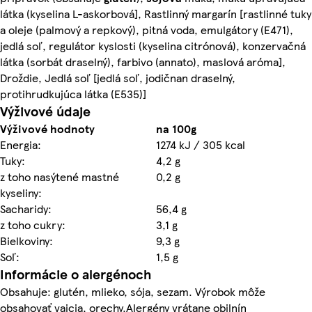
látka (kyselina L-askorbová], Rastlinný margarín [rastlinné tuky
a oleje (palmový a repkový), pitná voda, emulgátory (E471),
jedlá soľ, regulátor kyslosti (kyselina citrónová), konzervačná
látka (sorbát draselný), farbivo (annato), maslová aróma],
Droždie, Jedlá soľ [jedlá soľ, jodičnan draselný,
protihrudkujúca látka (E535)]
Výživové údaje
Výživové hodnoty
na 100g
Energia:
1274 kJ / 305 kcal
Tuky:
4,2 g
z toho nasýtené mastné
0,2 g
kyseliny:
Sacharidy:
56,4 g
z toho cukry:
3,1 g
Bielkoviny:
9,3 g
Soľ:
1,5 g
Informácie o alergénoch
Obsahuje: glutén, mlieko, sója, sezam. Výrobok môže
obsahovať vajcia, orechy.Alergény vrátane obilnín