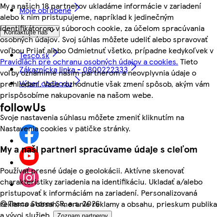
My a našich 18 partnerov ukladáme informácie v zariadení
Moje obľúbené
alebo k nim pristupujeme, napríklad k jedinečným
identifikátorom v súboroch cookie, za účelom spracúvania
Kontaktujte nás
osobných údajov. Svoj súhlas môžete udeliť alebo spravovať
voľbou Prijať alebo Odmietnuť všetko, prípadne kedykoľvek v
Tesco.sk
Pravidlách pre ochranu osobných údajov a cookies.
Tieto
Zákaznícka linka - 0800222333
voľby oznámime našim partnerom a neovplyvnia údaje o
Výber obchodu
prehliadaní. Vaše rozhodnutie však zmení spôsob, akým vám
prispôsobíme nakupovanie na našom webe.
followUs
Svoje nastavenia súhlasu môžete zmeniť kliknutím na
Nastavenia cookies v pätičke stránky.
My a naši partneri spracúvame údaje s cieľom
Používať presné údaje o geolokácii. Aktívne skenovať
charakteristiky zariadenia na identifikáciu. Ukladať a/alebo
pristupovať k informáciám na zariadení. Personalizovaná
©
Tesco Stores SR, a.s. 2026
reklama a obsah, meranie reklamy a obsahu, prieskum publika
a vývoj služieb.
Zoznam partnerov