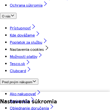
Ochrana súkromia
O nás
Prístupnosť
Kde dovážame
Poplatok za službu
Nastavenia cookies
Možnosti platby
Tesco.sk
Clubcard
Pred prvým nákupom
Ako nakupovať
Nastavenia súkromia
Registrácia
Objednanie doručenia