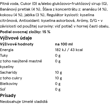
Pitná voda, Cukor (D) a/alebo glukózovo-fruktózový sirup (G),
Banánový pretlak (4 %), Šťava z koncentrátu z: ananásu (4 %),
kokosu (4 %), jablka (3 %), Regulátor kyslosti: kyselina
citrónová, Antioxidant: kyselina askorbová, Arómy, D/G - v
závislosti od použitej suroviny: viď potlač v hornej časti obalu,
Podiel ovocnej zložky: 15 %
Výživové údaje
Výživové hodnoty
na 100 ml
Energia
182 kJ / 43 kcal
Tuky
0 g
z toho nasýtené mastné
0 g
kyseliny
Sacharidy
10 g
z toho cukry
10 g
Bielkoviny
0 g
Soľ
0 g
Prísady
Neobsahuje Umelé sladidlá