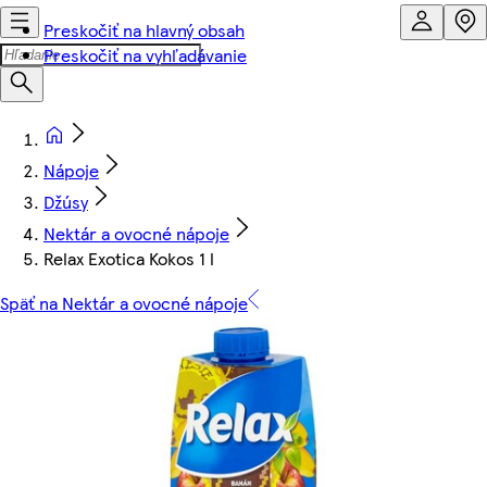
Preskočiť na hlavný obsah
Preskočiť na vyhľadávanie
Nápoje
Džúsy
Nektár a ovocné nápoje
Relax Exotica Kokos 1 l
Späť na Nektár a ovocné nápoje