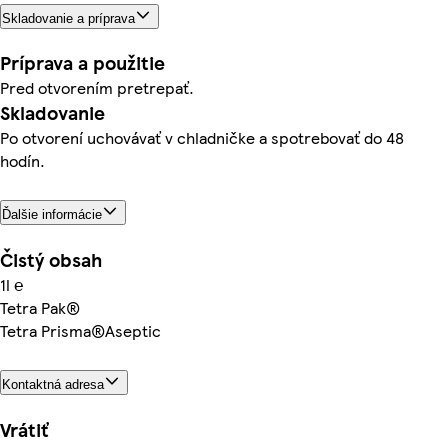
Skladovanie a príprava
Príprava a použitie
Pred otvorením pretrepať.
Skladovanie
Po otvorení uchovávať v chladničke a spotrebovať do 48
hodín.
Ďalšie informácie
Čistý obsah
1l ℮
Tetra Pak®
Tetra Prisma®Aseptic
Kontaktná adresa
Vrátiť