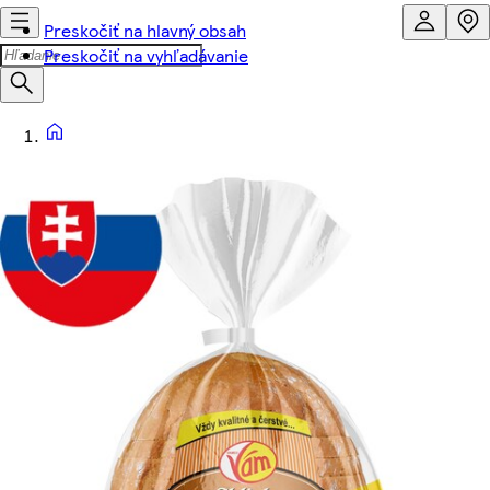
Preskočiť na hlavný obsah
Preskočiť na vyhľadávanie