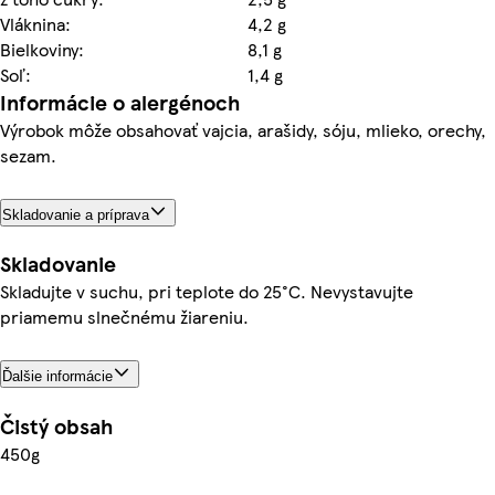
Vláknina:
4,2 g
Bielkoviny:
8,1 g
Soľ:
1,4 g
Informácie o alergénoch
Výrobok môže obsahovať vajcia, arašidy, sóju, mlieko, orechy,
sezam.
Skladovanie a príprava
Skladovanie
Skladujte v suchu, pri teplote do 25°C. Nevystavujte
priamemu slnečnému žiareniu.
Ďalšie informácie
Čistý obsah
450g