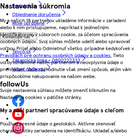
Nastavenia súkromia
Registrácia
Objednanie doručenia
My a našich 18 partnerov ukladáme informácie v zariadení
Moje obľúbené
alebo k nim pristupujeme, napríklad k jedinečným
identifikátorom v súboroch cookie, za účelom spracúvania
Kontaktujte nás
osobných údajov. Svoj súhlas môžete udeliť alebo spravovať
voľbou Prijať alebo Odmietnuť všetko, prípadne kedykoľvek v
Tesco.sk
Pravidlách pre ochranu osobných údajov a cookies.
Tieto
Zákaznícka linka - 0800222333
voľby oznámime našim partnerom a neovplyvnia údaje o
Výber obchodu
prehliadaní. Vaše rozhodnutie však zmení spôsob, akým vám
prispôsobíme nakupovanie na našom webe.
followUs
Svoje nastavenia súhlasu môžete zmeniť kliknutím na
Nastavenia cookies v pätičke stránky.
My a naši partneri spracúvame údaje s cieľom
Používať presné údaje o geolokácii. Aktívne skenovať
charakteristiky zariadenia na identifikáciu. Ukladať a/alebo