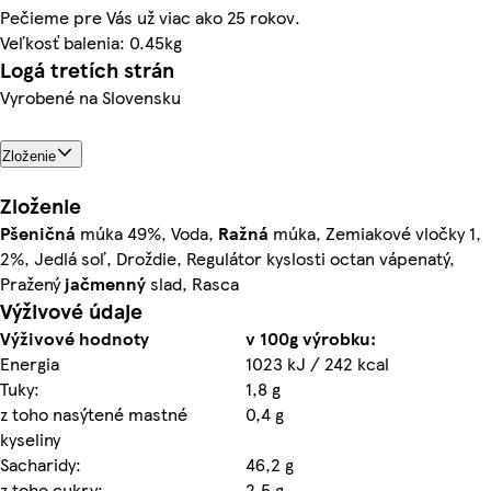
Pečieme pre Vás už viac ako 25 rokov.
Veľkosť balenia: 0.45kg
Logá tretích strán
Vyrobené na Slovensku
Zloženie
Zloženie
Pšeničná
múka 49%, Voda,
Ražná
múka, Zemiakové vločky 1,
2%, Jedlá soľ, Droždie, Regulátor kyslosti octan vápenatý,
Pražený
jačmenný
slad, Rasca
Výživové údaje
Výživové hodnoty
v 100g výrobku:
Energia
1023 kJ / 242 kcal
Tuky:
1,8 g
z toho nasýtené mastné
0,4 g
kyseliny
Sacharidy:
46,2 g
z toho cukry:
2,5 g