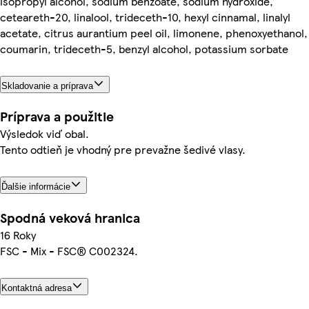
isopropyl alcohol, sodium benzoate, sodium hydroxide,
ceteareth-20, linalool, trideceth-10, hexyl cinnamal, linalyl
acetate, citrus aurantium peel oil, limonene, phenoxyethanol,
coumarin, trideceth-5, benzyl alcohol, potassium sorbate
Skladovanie a príprava
Príprava a použitie
Výsledok viď obal.
Tento odtieň je vhodný pre prevažne šedivé vlasy.
Ďalšie informácie
Spodná veková hranica
16 Roky
FSC - Mix - FSC® C002324.
Kontaktná adresa