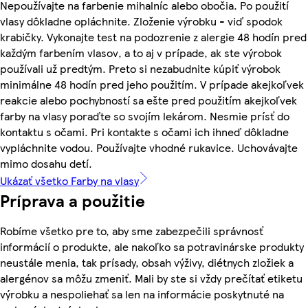
Nepoužívajte na farbenie mihalníc alebo obočia. Po použití
vlasy dôkladne opláchnite. Zloženie výrobku - viď spodok
krabičky. Vykonajte test na podozrenie z alergie 48 hodín pred
každým farbením vlasov, a to aj v prípade, ak ste výrobok
používali už predtým. Preto si nezabudnite kúpiť výrobok
minimálne 48 hodín pred jeho použitím. V prípade akejkoľvek
reakcie alebo pochybností sa ešte pred použitím akejkoľvek
farby na vlasy poraďte so svojím lekárom. Nesmie prísť do
kontaktu s očami. Pri kontakte s očami ich ihneď dôkladne
vypláchnite vodou. Používajte vhodné rukavice. Uchovávajte
mimo dosahu detí.
Ukázať všetko Farby na vlasy
Príprava a použitie
Robíme všetko pre to, aby sme zabezpečili správnosť
informácií o produkte, ale nakoľko sa potravinárske produkty
neustále menia, tak prísady, obsah výživy, diétnych zložiek a
alergénov sa môžu zmeniť. Mali by ste si vždy prečítať etiketu
výrobku a nespoliehať sa len na informácie poskytnuté na