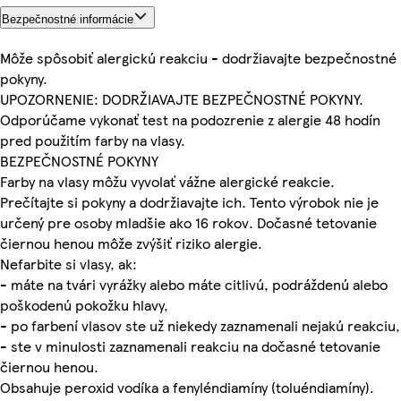
Bezpečnostné informácie
Môže spôsobiť alergickú reakciu - dodržiavajte bezpečnostné
pokyny.
UPOZORNENIE: DODRŽIAVAJTE BEZPEČNOSTNÉ POKYNY.
Odporúčame vykonať test na podozrenie z alergie 48 hodín
pred použitím farby na vlasy.
BEZPEČNOSTNÉ POKYNY
Farby na vlasy môžu vyvolať vážne alergické reakcie.
Prečítajte si pokyny a dodržiavajte ich. Tento výrobok nie je
určený pre osoby mladšie ako 16 rokov. Dočasné tetovanie
čiernou henou môže zvýšiť riziko alergie.
Nefarbite si vlasy, ak:
- máte na tvári vyrážky alebo máte citlivú, podráždenú alebo
poškodenú pokožku hlavy,
- po farbení vlasov ste už niekedy zaznamenali nejakú reakciu,
- ste v minulosti zaznamenali reakciu na dočasné tetovanie
čiernou henou.
Obsahuje peroxid vodíka a fenyléndiamíny (toluéndiamíny).