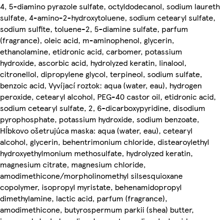
4, 5-diamino pyrazole sulfate, octyldodecanol, sodium laureth
sulfate, 4-amino-2-hydroxytoluene, sodium cetearyl sulfate,
sodium sulfite, toluene-2, 5-diamine sulfate, parfum
(fragrance), oleic acid, m-aminophenol, glycerin,
ethanolamine, etidronic acid, carbomer, potassium
hydroxide, ascorbic acid, hydrolyzed keratin, linalool,
citronellol, dipropylene glycol, terpineol, sodium sulfate,
benzoic acid, Vyvíjací roztok: aqua (water, eau), hydrogen
peroxide, cetearyl alcohol, PEG-40 castor oil, etidronic acid,
sodium cetearyl sulfate, 2, 6-dicarboxypyridine, disodium
pyrophosphate, potassium hydroxide, sodium benzoate,
Hĺbkovo ošetrujúca maska: aqua (water, eau), cetearyl
alcohol, glycerin, behentrimonium chloride, distearoylethyl
hydroxyethylmonium methosulfate, hydrolyzed keratin,
magnesium citrate, magnesium chloride,
amodimethicone/morpholinomethyl silsesquioxane
copolymer, isopropyl myristate, behenamidopropyl
dimethylamine, lactic acid, parfum (fragrance),
amodimethicone, butyrospermum parkii (shea) butter,