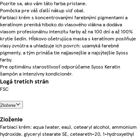
Pozrite sa, ako vám táto farba pristane.
Pomôcka pre váš ďalší nákup viď obal.
Farbiaci krém s koncentrovanými farebnými pigmentami a
keratínom preniká hlboko do vlasového vlákna a dodáva
vlasom profesionálnu intenzitu farby až na 100 dní a až 100%
krytie šedín. Hĺbkovo ošetrujúca maska s keratínom posilňuje
vlasy zvnútra a uhladzuje ich povrch: uzamyká farebné
pigmenty, a tým prináša tie najjasnejšie a najsýtejšie Syoss
farby.
Pre optimálnu starostlivosť odporúčame Syoss Keratin
šampón a intenzívny kondicionér.
Logá tretích strán
FSC
Zloženie
Zloženie
Farbiaci krém: aqua (water, eau), cetearyl alcohol, ammonium
hydroxide, glyceryl stearate SE, ceteareth-20, 1-hydroxyethyl