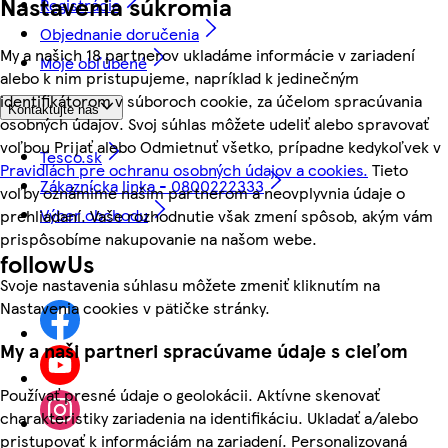
Nastavenia súkromia
Registrácia
Objednanie doručenia
My a našich 18 partnerov ukladáme informácie v zariadení
Moje obľúbené
alebo k nim pristupujeme, napríklad k jedinečným
identifikátorom v súboroch cookie, za účelom spracúvania
Kontaktujte nás
osobných údajov. Svoj súhlas môžete udeliť alebo spravovať
voľbou Prijať alebo Odmietnuť všetko, prípadne kedykoľvek v
Tesco.sk
Pravidlách pre ochranu osobných údajov a cookies.
Tieto
Zákaznícka linka - 0800222333
voľby oznámime našim partnerom a neovplyvnia údaje o
Výber obchodu
prehliadaní. Vaše rozhodnutie však zmení spôsob, akým vám
prispôsobíme nakupovanie na našom webe.
followUs
Svoje nastavenia súhlasu môžete zmeniť kliknutím na
Nastavenia cookies v pätičke stránky.
My a naši partneri spracúvame údaje s cieľom
Používať presné údaje o geolokácii. Aktívne skenovať
charakteristiky zariadenia na identifikáciu. Ukladať a/alebo
pristupovať k informáciám na zariadení. Personalizovaná