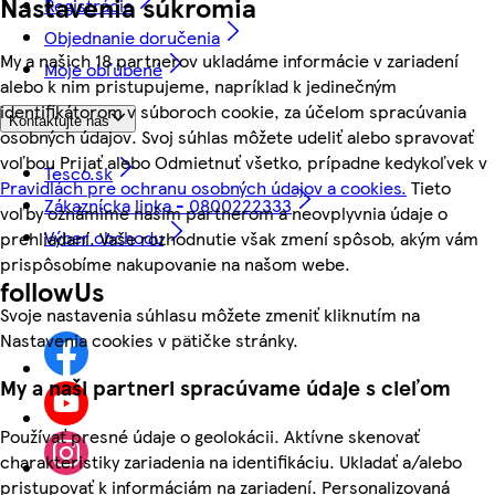
Nastavenia súkromia
Registrácia
Objednanie doručenia
My a našich 18 partnerov ukladáme informácie v zariadení
Moje obľúbené
alebo k nim pristupujeme, napríklad k jedinečným
identifikátorom v súboroch cookie, za účelom spracúvania
Kontaktujte nás
osobných údajov. Svoj súhlas môžete udeliť alebo spravovať
voľbou Prijať alebo Odmietnuť všetko, prípadne kedykoľvek v
Tesco.sk
Pravidlách pre ochranu osobných údajov a cookies.
Tieto
Zákaznícka linka - 0800222333
voľby oznámime našim partnerom a neovplyvnia údaje o
Výber obchodu
prehliadaní. Vaše rozhodnutie však zmení spôsob, akým vám
prispôsobíme nakupovanie na našom webe.
followUs
Svoje nastavenia súhlasu môžete zmeniť kliknutím na
Nastavenia cookies v pätičke stránky.
My a naši partneri spracúvame údaje s cieľom
Používať presné údaje o geolokácii. Aktívne skenovať
charakteristiky zariadenia na identifikáciu. Ukladať a/alebo
pristupovať k informáciám na zariadení. Personalizovaná