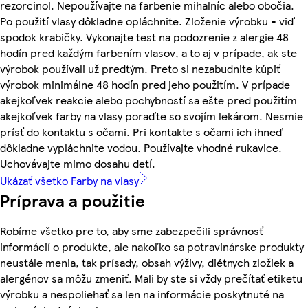
rezorcinol. Nepoužívajte na farbenie mihalníc alebo obočia.
Po použití vlasy dôkladne opláchnite. Zloženie výrobku - viď
spodok krabičky. Vykonajte test na podozrenie z alergie 48
hodín pred každým farbením vlasov, a to aj v prípade, ak ste
výrobok používali už predtým. Preto si nezabudnite kúpiť
výrobok minimálne 48 hodín pred jeho použitím. V prípade
akejkoľvek reakcie alebo pochybností sa ešte pred použitím
akejkoľvek farby na vlasy poraďte so svojím lekárom. Nesmie
prísť do kontaktu s očami. Pri kontakte s očami ich ihneď
dôkladne vypláchnite vodou. Používajte vhodné rukavice.
Uchovávajte mimo dosahu detí.
Ukázať všetko Farby na vlasy
Príprava a použitie
Robíme všetko pre to, aby sme zabezpečili správnosť
informácií o produkte, ale nakoľko sa potravinárske produkty
neustále menia, tak prísady, obsah výživy, diétnych zložiek a
alergénov sa môžu zmeniť. Mali by ste si vždy prečítať etiketu
výrobku a nespoliehať sa len na informácie poskytnuté na