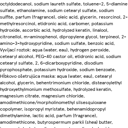
octyldodecanol, sodium laureth sulfate, toluene-2, 5-diamine
sulfate, ethanolamine, sodium cetearyl sulfate, sodium
sulfite, parfum (fragrance), oleic acid, glycerin, resorcinol, 2-
methylresorcinol, etidronic acid, carbomer, potassium
hydroxide, ascorbic acid, hydrolyzed keratin, linalool,
citronellol, m-aminophenol, dipropylene glycol, terpineol, 2-
amino-3-hydroxypyridine, sodium sulfate, benzoic acid,
Vyvíjací roztok: aqua (water, eau), hydrogen peroxide,
cetearyl alcohol, PEG-40 castor oil, etidronic acid, sodium
cetearyl sulfate, 2, 6-dicarboxypyridine, disodium
pyrophosphate, potassium hydroxide, sodium benzoate,
Hĺbkovo ošetrujúca maska: aqua (water, eau), cetearyl
alcohol, glycerin, behentrimonium chloride, distearoylethyl
hydroxyethylmonium methosulfate, hydrolyzed keratin,
magnesium citrate, magnesium chloride,
amodimethicone/morpholinomethyl silsesquioxane
copolymer, isopropyl myristate, behenamidopropyl
dimethylamine, lactic acid, parfum (fragrance),
amodimethicone, butyrospermum parkii (shea) butter,