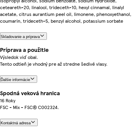
isopropyl alcohol, sodium benzoate, sodium hydroxide,
ceteareth-20, linalool, trideceth-10, hexyl cinnamal, linalyl
acetate, citrus aurantium peel oil, limonene, phenoxyethanol,
coumarin, trideceth-5, benzyl alcohol, potassium sorbate
Skladovanie a príprava
Príprava a použitie
Výsledok viď obal.
Tento odtieň je vhodný pre až stredne šedivé vlasy.
Ďalšie informácie
Spodná veková hranica
16 Roky
FSC - Mix - FSC® C002324.
Kontaktná adresa