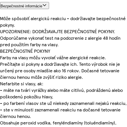
Bezpečnostné informácie
Môže spôsobiť alergickú reakciu - dodržiavajte bezpečnostné
pokyny.
UPOZORNENIE: DODRŽIAVAJTE BEZPEČNOSTNÉ POKYNY.
Odporúčame vykonať test na podozrenie z alergie 48 hodín
pred použitím farby na vlasy.
BEZPEČNOSTNÉ POKYNY
Farby na vlasy môžu vyvolať vážne alergické reakcie.
Prečítajte si pokyny a dodržiavajte ich. Tento výrobok nie je
určený pre osoby mladšie ako 16 rokov. Dočasné tetovanie
čiernou henou môže zvýšiť riziko alergie.
Nefarbite si vlasy, ak:
- máte na tvári vyrážky alebo máte citlivú, podráždenú alebo
poškodenú pokožku hlavy,
- po farbení vlasov ste už niekedy zaznamenali nejakú reakciu,
- ste v minulosti zaznamenali reakciu na dočasné tetovanie
čiernou henou.
Obsahuje peroxid vodíka, fenyléndiamíny (toluéndiamíny),