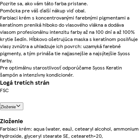
Pozrite sa, ako vám táto farba pristane.
Pomôcka pre váš ďalší nákup viď obal.
Farbiaci krém s koncentrovanými farebnými pigmentami a
keratínom preniká hlboko do vlasového vlákna a dodáva
vlasom profesionálnu intenzitu farby až na 100 dní a až 100%
krytie šedín. Hĺbkovo ošetrujúca maska s keratínom posilňuje
vlasy zvnútra a uhladzuje ich povrch: uzamyká farebné
pigmenty, a tým prináša tie najjasnejšie a najsýtejšie Syoss
farby.
Pre optimálnu starostlivosť odporúčame Syoss Keratin
šampón a intenzívny kondicionér.
Logá tretích strán
FSC
Zloženie
Zloženie
Farbiaci krém: aqua (water, eau), cetearyl alcohol, ammonium
hydroxide, glyceryl stearate SE, ceteareth-20,