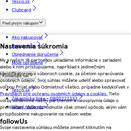
Tesco.sk
Clubcard
Pred prvým nákupom
Ako nakupovať
Nastavenia súkromia
Registrácia
Objednanie doručenia
My a našich 18 partnerov ukladáme informácie v zariadení
Moje obľúbené
alebo k nim pristupujeme, napríklad k jedinečným
identifikátorom v súboroch cookie, za účelom spracúvania
Kontaktujte nás
osobných údajov. Svoj súhlas môžete udeliť alebo spravovať
voľbou Prijať alebo Odmietnuť všetko, prípadne kedykoľvek v
Tesco.sk
Pravidlách pre ochranu osobných údajov a cookies.
Tieto
Zákaznícka linka - 0800222333
voľby oznámime našim partnerom a neovplyvnia údaje o
Výber obchodu
prehliadaní. Vaše rozhodnutie však zmení spôsob, akým vám
prispôsobíme nakupovanie na našom webe.
followUs
Svoje nastavenia súhlasu môžete zmeniť kliknutím na