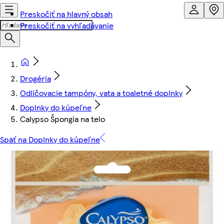
Preskočiť na hlavný obsah
Preskočiť na vyhľadávanie
Drogéria
Odličovacie tampóny, vata a toaletné doplnky
Doplnky do kúpeľne
Calypso Špongia na telo
Späť na Doplnky do kúpeľne