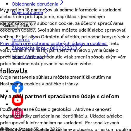
Objednanie doručenia
My a našich 18 partnerov ukladáme informácie v zariadení
Moje obľúbené
alebo k nim pristupujeme, napríklad k jedinečným
identifikátorom v súboroch cookie, za účelom spracúvania
Kontaktujte nás
osobných údajov. Svoj súhlas môžete udeliť alebo spravovať
voľbou Prijať alebo Odmietnuť všetko, prípadne kedykoľvek v
Tesco.sk
Pravidlách pre ochranu osobných údajov a cookies.
Tieto
Zákaznícka linka - 0800222333
voľby oznámime našim partnerom a neovplyvnia údaje o
Výber obchodu
prehliadaní. Vaše rozhodnutie však zmení spôsob, akým vám
prispôsobíme nakupovanie na našom webe.
followUs
Svoje nastavenia súhlasu môžete zmeniť kliknutím na
Nastavenia cookies v pätičke stránky.
My a naši partneri spracúvame údaje s cieľom
Používať presné údaje o geolokácii. Aktívne skenovať
charakteristiky zariadenia na identifikáciu. Ukladať a/alebo
pristupovať k informáciám na zariadení. Personalizovaná
©
Tesco Stores SR, a.s. 2026
reklama a obsah, meranie reklamy a obsahu, prieskum publika