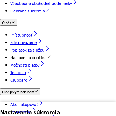
Všeobecné obchodné podmienky
Ochrana súkromia
O nás
Prístupnosť
Kde dovážame
Poplatok za službu
Nastavenia cookies
Možnosti platby
Tesco.sk
Clubcard
Pred prvým nákupom
Ako nakupovať
Nastavenia súkromia
Registrácia