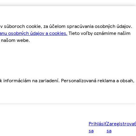
m v súboroch cookie, za účelom spracúvania osobných údajov.
anu osobných údajov a cookies.
Tieto voľby oznámime našim
a našom webe.
ť k informáciám na zariadení. Personalizovaná reklama a obsah,
Prihlásiť
Zaregistrovať
sa
sa