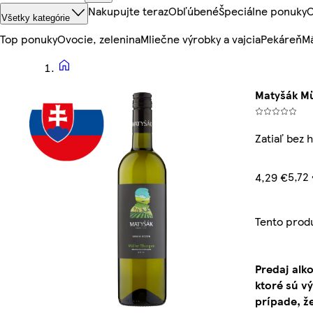
Nakupujte teraz
Obľúbené
Špeciálne ponuky
O
Všetky kategórie
Top ponuky
Ovocie, zelenina
Mliečne výrobky a vajcia
Pekáreň
Mä
Matyšák Mü
Zatiaľ bez 
5,72 
4,29 €
Tento prod
Predaj alk
ktoré sú v
prípade, ž