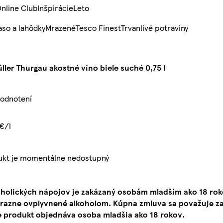
nline Club
Inšpirácie
Leto
so a lahôdky
Mrazené
Tesco Finest
Trvanlivé potraviny
ller Thurgau akostné víno biele suché 0,75 l
hodnotení
€/l
ukt je momentálne nedostupný
oholických nápojov je zakázaný osobám mladším ako 18 ro
ýrazne ovplyvnené alkoholom. Kúpna zmluva sa považuje za
e produkt objednáva osoba mladšia ako 18 rokov.