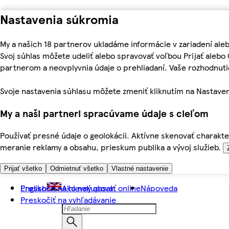
Nastavenia súkromia
My a našich 18 partnerov ukladáme informácie v zariadení ale
Svoj súhlas môžete udeliť alebo spravovať voľbou Prijať aleb
partnerom a neovplyvnia údaje o prehliadaní. Vaše rozhodnu
Svoje nastavenia súhlasu môžete zmeniť kliknutím na Nastaven
My a naši partneri spracúvame údaje s cieľom
Používať presné údaje o geolokácii. Aktívne skenovať charakter
meranie reklamy a obsahu, prieskum publika a vývoj služieb.
Prijať všetko
Odmietnuť všetko
Vlastné nastavenie
Preskočiť na hlavný obsah
English
Ako nakupovať online
Nápoveda
Preskočiť na vyhľadávanie