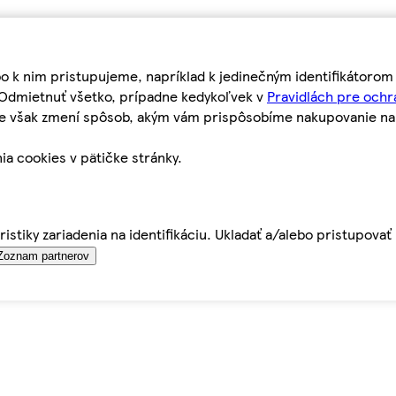
bo k nim pristupujeme, napríklad k jedinečným identifikátoro
o Odmietnuť všetko, prípadne kedykoľvek v
Pravidlách pre ochr
tie však zmení spôsob, akým vám prispôsobíme nakupovanie n
ia cookies v pätičke stránky.
istiky zariadenia na identifikáciu. Ukladať a/alebo pristupova
Zoznam partnerov