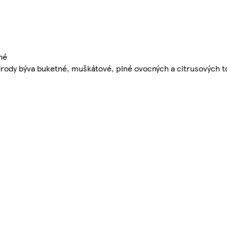
hé
rody býva buketné, muškátové, plné ovocných a citrusových t