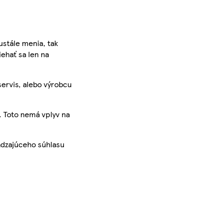
ustále menia, tak
iehať sa len na
servis, alebo výrobcu
. Toto nemá vplyv na
ádzajúceho súhlasu