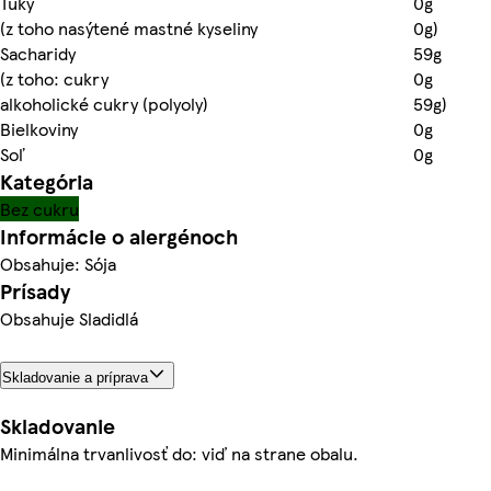
Tuky
0g
(z toho nasýtené mastné kyseliny
0g)
Sacharidy
59g
(z toho: cukry
0g
alkoholické cukry (polyoly)
59g)
Bielkoviny
0g
Soľ
0g
Kategória
Bez cukru
Informácie o alergénoch
Obsahuje: Sója
Prísady
Obsahuje Sladidlá
Skladovanie a príprava
Skladovanie
Minimálna trvanlivosť do: viď na strane obalu.