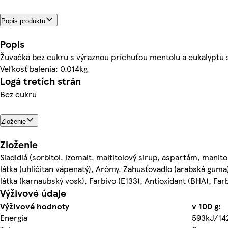
Popis produktu
Popis
Žuvačka bez cukru s výraznou príchuťou mentolu a eukalyptu s
Veľkosť balenia: 0.014kg
Logá tretích strán
Bez cukru
Zloženie
Zloženie
Sladidlá (sorbitol, izomalt, maltitolový sirup, aspartám, mani
látka (uhličitan vápenatý), Arómy, Zahusťovadlo (arabská guma
látka (karnaubský vosk), Farbivo (E133), Antioxidant (BHA), Far
Výživové údaje
Výživové hodnoty
v 100 g:
Energia
593kJ/14