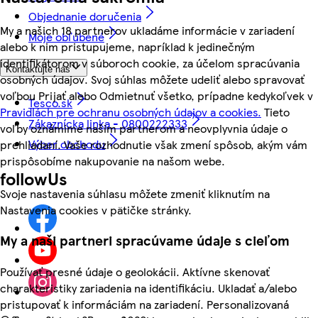
Objednanie doručenia
My a našich 18 partnerov ukladáme informácie v zariadení
Moje obľúbené
alebo k nim pristupujeme, napríklad k jedinečným
identifikátorom v súboroch cookie, za účelom spracúvania
Kontaktujte nás
osobných údajov. Svoj súhlas môžete udeliť alebo spravovať
voľbou Prijať alebo Odmietnuť všetko, prípadne kedykoľvek v
Tesco.sk
Pravidlách pre ochranu osobných údajov a cookies.
Tieto
Zákaznícka linka - 0800222333
voľby oznámime našim partnerom a neovplyvnia údaje o
Výber obchodu
prehliadaní. Vaše rozhodnutie však zmení spôsob, akým vám
prispôsobíme nakupovanie na našom webe.
followUs
Svoje nastavenia súhlasu môžete zmeniť kliknutím na
Nastavenia cookies v pätičke stránky.
My a naši partneri spracúvame údaje s cieľom
Používať presné údaje o geolokácii. Aktívne skenovať
charakteristiky zariadenia na identifikáciu. Ukladať a/alebo
pristupovať k informáciám na zariadení. Personalizovaná