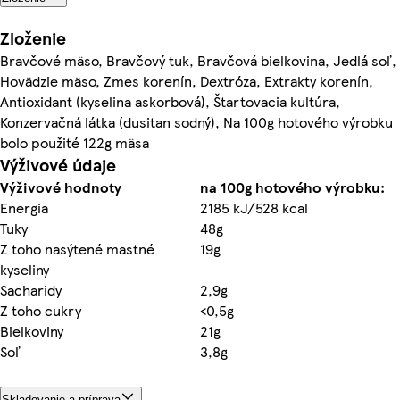
Zloženie
Bravčové mäso, Bravčový tuk, Bravčová bielkovina, Jedlá soľ,
Hovädzie mäso, Zmes korenín, Dextróza, Extrakty korenín,
Antioxidant (kyselina askorbová), Štartovacia kultúra,
Konzervačná látka (dusitan sodný), Na 100g hotového výrobku
bolo použité 122g mäsa
Výživové údaje
Výživové hodnoty
na 100g hotového výrobku:
Energia
2185 kJ/528 kcal
Tuky
48g
Z toho nasýtené mastné
19g
kyseliny
Sacharidy
2,9g
Z toho cukry
<0,5g
Bielkoviny
21g
Soľ
3,8g
Skladovanie a príprava