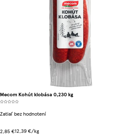
Mecom Kohút klobása 0,230 kg
Zatiaľ bez hodnotení
12,39 €/kg
2,85 €