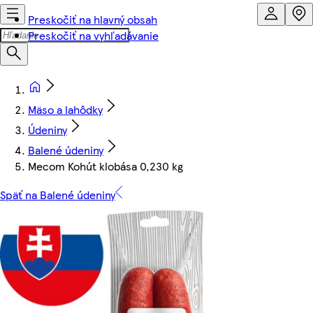
Preskočiť na hlavný obsah
Preskočiť na vyhľadávanie
Mäso a lahôdky
Údeniny
Balené údeniny
Mecom Kohút klobása 0,230 kg
Späť na Balené údeniny