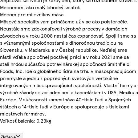
zlepšovať sa. Nech je každý deň, ktorý sa rozhodnete stráviť s
Mecomom, ako malý lahodný sviatok.
Mecom pre milovníkov mäsa.
Mäsové špeciality vám prinášame už viac ako polstoročie.
Neustále sme zdokonaľovali výrobné procesy v domácich
závodoch a v roku 2008 nastal čas expandovať. Spojili sme sa
s významnými spoločnosťami s dlhoročnou tradíciou na
Slovensku, v Maďarsku a v Českej republike. Naďalej sme
rástli vďaka spoločnej poctivej práci a v roku 2021 sme sa
stali hrdou súčasťou potravinárskej spoločnosti Smithfield
Foods, Inc. Ide o globálneho lídra na trhu v mäsospracujúcom
priemysle a jednu z popredných svetových vertikálne
integrovaných mäsospracujúcich spoločností. Vlastní farmy a
výrobné závody so zariadeniami a kanceláriami v USA, Mexiku a
Európe. V súčasnosti zamestnáva 40-tisíc ľudí v Spojených
štátoch a 14-tisíc ľudí v Európe a spolupracuje s tisíckami
miestnych farmárov.
Veľkosť balenia: 0.23kg
Zloženie