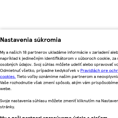
Nastavenia súkromia
My a našich 18 partnerov ukladáme informácie v zariadení ale
napríklad k jedinečným identifikátorom v súboroch cookie, z
osobných údajov. Svoj súhlas môžete udeliť alebo spravovať vo
Odmietnuť všetko, prípadne kedykoľvek v
Pravidlách pre och
cookies.
Tieto voľby oznámime našim partnerom a neovplyvnia 
Vaše rozhodnutie však zmení spôsob, akým vám prispôsobím
webe.
Svoje nastavenia súhlasu môžete zmeniť kliknutím na Nastaven
stránky.
My a naši partneri spracúvame údaje s cieľom