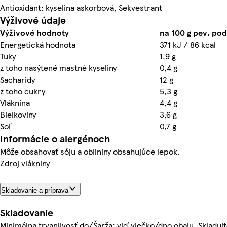
Antioxidant: kyselina askorbová, Sekvestrant
Výživové údaje
Výživové hodnoty
na 100 g pev. pod
Energetická hodnota
371 kJ / 86 kcal
Tuky
1,9 g
z toho nasýtené mastné kyseliny
0,4 g
Sacharidy
12 g
z toho cukry
5,3 g
Vláknina
4,4 g
Bielkoviny
3,6 g
Soľ
0,7 g
Informácie o alergénoch
Môže obsahovať sóju a obilniny obsahujúce lepok.
Zdroj vlákniny
Skladovanie a príprava
Skladovanie
Minimálna trvanlivosť do/Šarža: viď viečko/dno obalu. Skladujt