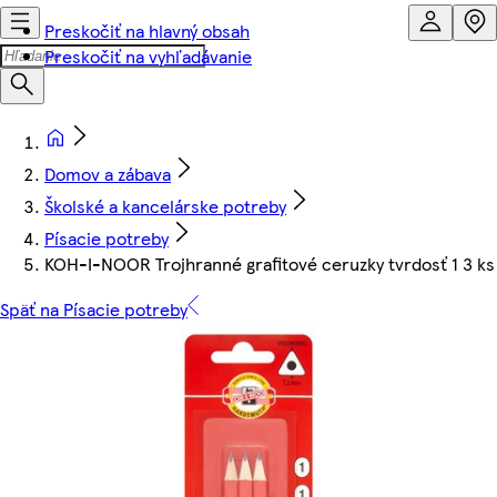
Preskočiť na hlavný obsah
Preskočiť na vyhľadávanie
Domov a zábava
Školské a kancelárske potreby
Písacie potreby
KOH-I-NOOR Trojhranné grafitové ceruzky tvrdosť 1 3 ks
Späť na Písacie potreby