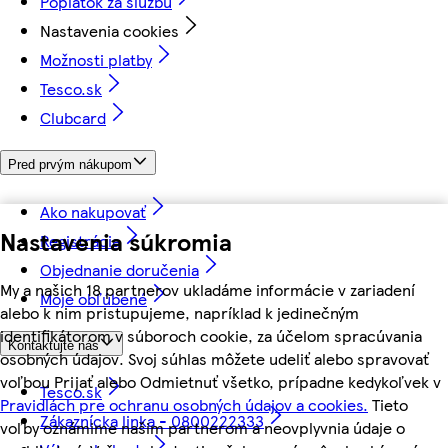
Poplatok za službu
Nastavenia cookies
Možnosti platby
Tesco.sk
Clubcard
Pred prvým nákupom
Ako nakupovať
Nastavenia súkromia
Registrácia
Objednanie doručenia
My a našich 18 partnerov ukladáme informácie v zariadení
Moje obľúbené
alebo k nim pristupujeme, napríklad k jedinečným
identifikátorom v súboroch cookie, za účelom spracúvania
Kontaktujte nás
osobných údajov. Svoj súhlas môžete udeliť alebo spravovať
voľbou Prijať alebo Odmietnuť všetko, prípadne kedykoľvek v
Tesco.sk
Pravidlách pre ochranu osobných údajov a cookies.
Tieto
Zákaznícka linka - 0800222333
voľby oznámime našim partnerom a neovplyvnia údaje o