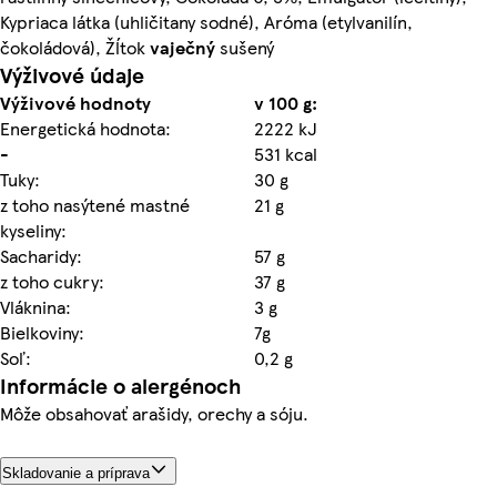
Kypriaca látka (uhličitany sodné), Aróma (etylvanilín,
čokoládová), Žĺtok
vaječný
sušený
Výživové údaje
Výživové hodnoty
v 100 g:
Energetická hodnota:
2222 kJ
-
531 kcal
Tuky:
30 g
z toho nasýtené mastné
21 g
kyseliny:
Sacharidy:
57 g
z toho cukry:
37 g
Vláknina:
3 g
Bielkoviny:
7g
Soľ:
0,2 g
Informácie o alergénoch
Môže obsahovať arašidy, orechy a sóju.
Skladovanie a príprava