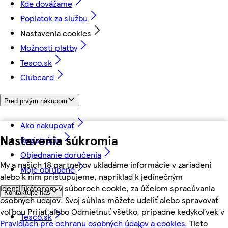
Kde dovážame
Poplatok za službu
Nastavenia cookies
Možnosti platby
Tesco.sk
Clubcard
Pred prvým nákupom
Ako nakupovať
Nastavenia súkromia
Registrácia
Objednanie doručenia
My a našich 18 partnerov ukladáme informácie v zariadení
Moje obľúbené
alebo k nim pristupujeme, napríklad k jedinečným
identifikátorom v súboroch cookie, za účelom spracúvania
Kontaktujte nás
osobných údajov. Svoj súhlas môžete udeliť alebo spravovať
voľbou Prijať alebo Odmietnuť všetko, prípadne kedykoľvek v
Tesco.sk
Pravidlách pre ochranu osobných údajov a cookies.
Tieto