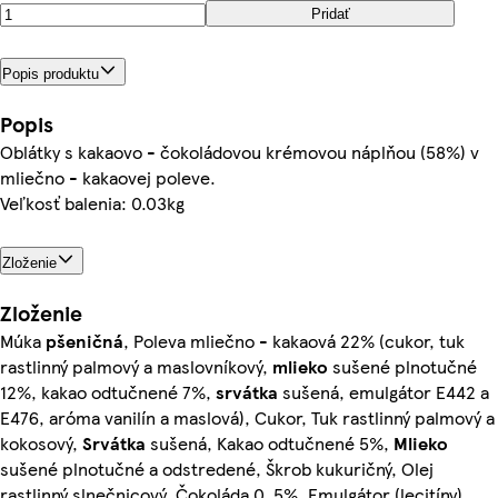
Pridať
Popis produktu
Popis
Oblátky s kakaovo - čokoládovou krémovou náplňou (58%) v
mliečno - kakaovej poleve.
Veľkosť balenia: 0.03kg
Zloženie
Zloženie
Múka
pšeničná
, Poleva mliečno - kakaová 22% (cukor, tuk
rastlinný palmový a maslovníkový,
mlieko
sušené plnotučné
12%, kakao odtučnené 7%,
srvátka
sušená, emulgátor E442 a
E476, aróma vanilín a maslová), Cukor, Tuk rastlinný palmový a
kokosový,
Srvátka
sušená, Kakao odtučnené 5%,
Mlieko
sušené plnotučné a odstredené, Škrob kukuričný, Olej
rastlinný slnečnicový, Čokoláda 0, 5%, Emulgátor (lecitíny),