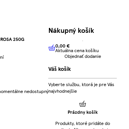
Nákupný košík
 ROSA 250G
0,00 €
Aktuálna cena košíku
0,00 €
Aktuálna cena košíku
Objednať dodanie
ní
Váš košík
Vyberte službu, ktorá je pre Vás
najvhodnejšie
 momentálne nedostupný
Prázdny košík
Produkty, ktoré pridáte do