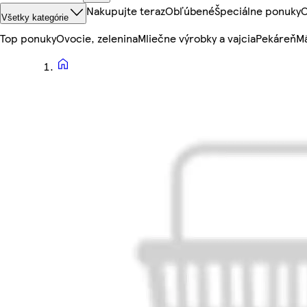
Nakupujte teraz
Obľúbené
Špeciálne ponuky
O
Všetky kategórie
Top ponuky
Ovocie, zelenina
Mliečne výrobky a vajcia
Pekáreň
Mä