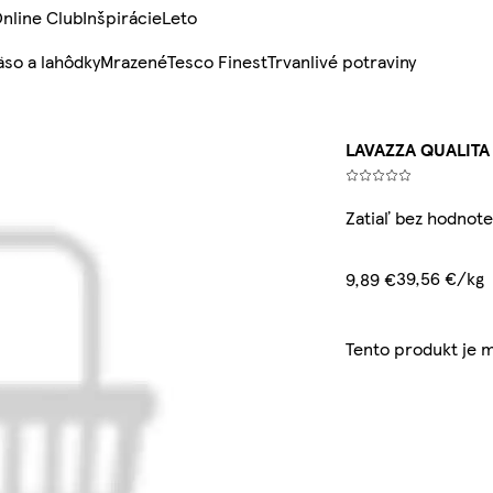
nline Club
Inšpirácie
Leto
so a lahôdky
Mrazené
Tesco Finest
Trvanlivé potraviny
LAVAZZA QUALITA
Zatiaľ bez hodnote
39,56 €/kg
9,89 €
Tento produkt je