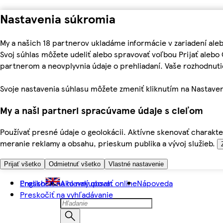
Nastavenia súkromia
My a našich 18 partnerov ukladáme informácie v zariadení ale
Svoj súhlas môžete udeliť alebo spravovať voľbou Prijať aleb
partnerom a neovplyvnia údaje o prehliadaní. Vaše rozhodnu
Svoje nastavenia súhlasu môžete zmeniť kliknutím na Nastaven
My a naši partneri spracúvame údaje s cieľom
Používať presné údaje o geolokácii. Aktívne skenovať charakter
meranie reklamy a obsahu, prieskum publika a vývoj služieb.
Prijať všetko
Odmietnuť všetko
Vlastné nastavenie
Preskočiť na hlavný obsah
English
Ako nakupovať online
Nápoveda
Preskočiť na vyhľadávanie