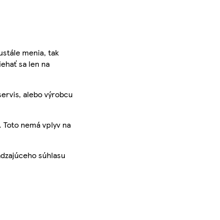
ustále menia, tak
iehať sa len na
servis, alebo výrobcu
. Toto nemá vplyv na
ádzajúceho súhlasu