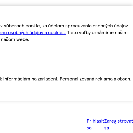
m v súboroch cookie, za účelom spracúvania osobných údajov.
anu osobných údajov a cookies.
Tieto voľby oznámime našim
a našom webe.
ť k informáciám na zariadení. Personalizovaná reklama a obsah,
Prihlásiť
Zaregistrovať
sa
sa