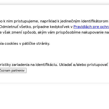
bo k nim pristupujeme, napríklad k jedinečným identifikátoro
o Odmietnuť všetko, prípadne kedykoľvek v
Pravidlách pre ochr
tie však zmení spôsob, akým vám prispôsobíme nakupovanie n
ia cookies v pätičke stránky.
istiky zariadenia na identifikáciu. Ukladať a/alebo pristupova
Zoznam partnerov